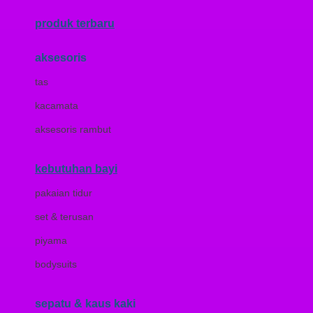
Azetabio
produk terbaru
B
aksesoris
Baabaasheepz
tas
Babiators
kacamata
Baby Dove
aksesoris rambut
Baby Jogger
Baby Rovega
kebutuhan bayi
Babybee
pakaian tidur
Banana Boat
set & terusan
Banz
piyama
Barbie
bodysuits
Beaba
Beauty Barn
sepatu & kaus kaki