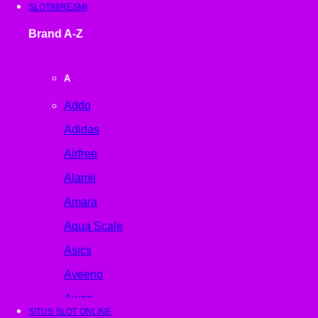
SLOT88RESMI
Brand A-Z
A
Addo
Adidas
Airfree
Alamii
Amara
Aqua Scale
Asics
Aveeno
Awan
SITUS SLOT ONLINE