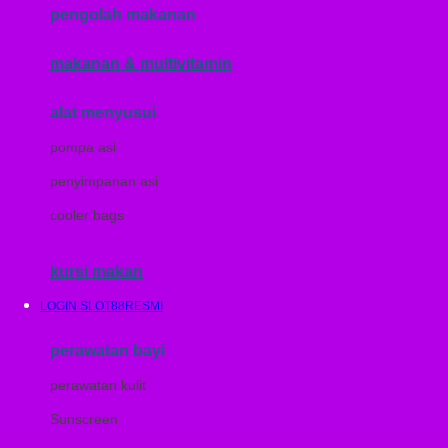
Joolz
pengolah makanan
Jujube
makanan & multivitamin
K
alat menyusui
Kiddycuts
pompa asi
Kumon
penyimpanan asi
L
cooler bags
Leapfrog
Leclerc
kursi makan
Lee Vierra
LOGIN SLOT88RESMI
Lillebaby
perawatan bayi
Little Bird Told Me
perawatan kulit
Little Miss Janis
Sunscreen
London Taxi