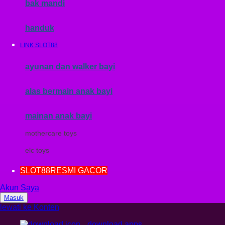
bak mandi
Momami
handuk
Mothercare
LINK SLOT88
Mustela
My Buddy Tag
ayunan dan walker bayi
My K
alas bermain anak bayi
N
mainan anak bayi
Naif
mothercare toys
Nike
elc toys
Nordic Natural
SLOT88RESMI GACOR
Nuby
Akun Saya
Nuna
Masuk
lewati ke Konten
O
download apps