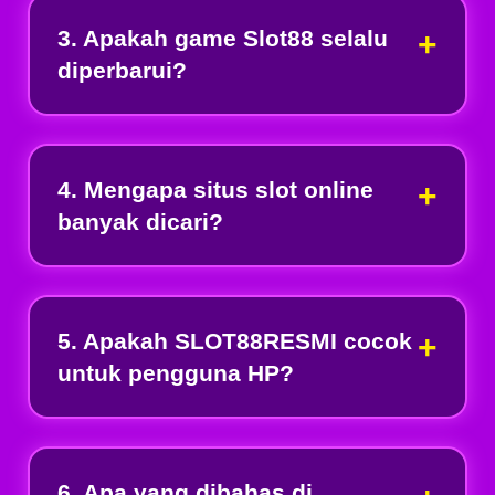
Y
3. Apakah game Slot88 selalu
+
diperbarui?
Yamatoya
Z
Zaxy
4. Mengapa situs slot online
+
Zoggs
banyak dicari?
0-9
4Moms
59S
5. Apakah SLOT88RESMI cocok
+
untuk pengguna HP?
6. Apa yang dibahas di