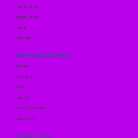
Bio Oil
sepatu bayi
Biolane
sepatu anak
Bite Fighters
sandal
Bizzi Growin
kaus kaki
Blackmores
fashion bayi (0bln-3thn)
Blooming Marvellous
atasan
Bonnels
bawahan
Bravado
gaun
Bruder
setelan
Brush Baby
jaket & kardigan
Buds Organics
aksesoris
Bugaboo
Buggygear
pakaian renang