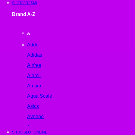
SLOT88RESMI
Brand A-Z
A
Addo
Adidas
Airfree
Alamii
Amara
Aqua Scale
Asics
Aveeno
Awan
SITUS SLOT ONLINE