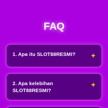
TY Toys
U
FAQ
V
Veja
Vitaflow
1. Apa itu SLOT88RESMI?
+
Vtech
W
Waterland
2. Apa kelebihan
+
Wellness
SLOT88RESMI?
X
Xootz