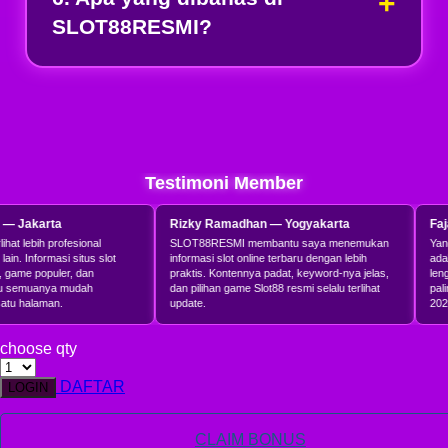
+
SLOT88RESMI?
Testimoni Member
Rizky Ramadhan — Yogyakarta
Fajar Hidayat —
ional
SLOT88RESMI membantu saya menemukan
Yang paling saya 
tus slot
informasi slot online terbaru dengan lebih
adalah tampilannya 
 dan
praktis. Kontennya padat, keyword-nya jelas,
lengkap. Cocok untu
dah
dan pilihan game Slot88 resmi selalu terlihat
paling gacor serta g
update.
2026.
choose qty
DAFTAR
LOGIN
CLAIM BONUS