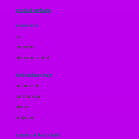
Azetabio
produk terbaru
B
aksesoris
Baabaasheepz
tas
Babiators
kacamata
Baby Dove
aksesoris rambut
Baby Jogger
Baby Rovega
kebutuhan bayi
Babybee
pakaian tidur
Banana Boat
set & terusan
Banz
piyama
Barbie
bodysuits
Beaba
Beauty Barn
sepatu & kaus kaki