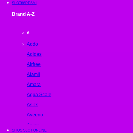
SLOT88RESMI
Brand A-Z
A
Addo
Adidas
Airfree
Alamii
Amara
Aqua Scale
Asics
Aveeno
Awan
SITUS SLOT ONLINE