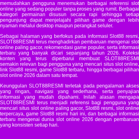
Starbooks
memudahkan pengguna menemukan berbagai referensi slot
online yang sedang populer tanpa proses yang rumit. Berbagai
Stick-O
kategori permainan disusun secara rapi sehingga setiap
pengunjung dapat menjelajahi pilihan game dengan lebih
Stokke
nyaman melalui desktop maupun perangkat seluler.
Sudocrem
Sebagai halaman yang berfokus pada informasi Slot88 resmi,
SLOT88RESMI terus menghadirkan pembaruan mengenai slot
Sumimo
online paling gacor, rekomendasi game populer, serta informasi
terbaru yang banyak dicari sepanjang tahun 2026. Koleksi
Sunnylife
konten yang terus diperbarui membuat SLOT88RESMI
semakin relevan bagi pengguna yang mencari situs slot online,
Sun-Staches
link Slot88 resmi, game Slot88 terbaru, hingga berbagai pilihan
slot online 2026 dalam satu tempat.
Swimava
Keunggulan SLOT88RESMI terletak pada pengalaman akses
T
yang ringan, navigasi yang sederhana, serta penyajian
informasi yang mudah dipahami. Inilah alasan mengapa
Tommee Tippee
SLOT88RESMI terus menjadi referensi bagi pengguna yang
mencari situs slot online paling gacor, Slot88 resmi, slot online
Trunki
terpercaya, game Slot88 resmi hari ini, dan berbagai informasi
terbaru mengenai dunia slot online 2026 dengan pembaruan
Tutti Bambini
yang konsisten setiap hari.
Twistshake