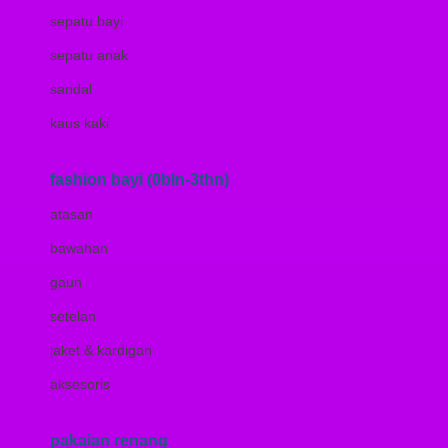
Bio Oil
sepatu bayi
Biolane
sepatu anak
Bite Fighters
sandal
Bizzi Growin
kaus kaki
Blackmores
fashion bayi (0bln-3thn)
Blooming Marvellous
atasan
Bonnels
bawahan
Bravado
gaun
Bruder
setelan
Brush Baby
jaket & kardigan
Buds Organics
aksesoris
Bugaboo
Buggygear
pakaian renang