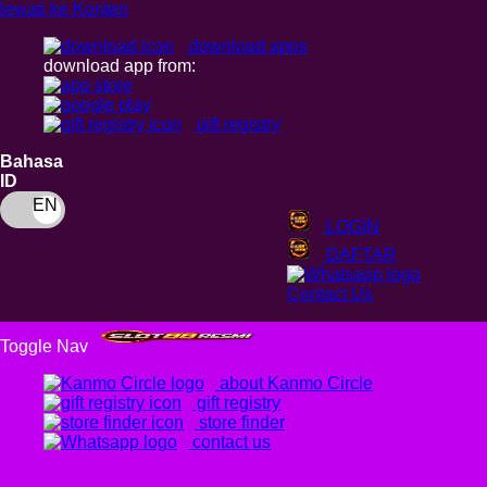
lewati ke Konten
download apps
download app from:
gift registry
Bahasa
ID
LOGIN
DAFTAR
Contact Us
Toggle Nav
about Kanmo Circle
gift registry
store finder
contact us