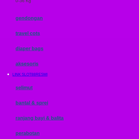
0-36 Kg
Fisher Price
Flipper
gendongan
Friends Of Sally
travel cots
G
Gb
diaper bags
Geko
aksesoris
Graco
LINK SLOT88RESMI
Gund
selimut
H
bantal & sprei
Habbie
Haenim
ranjang bayi & balita
Happy Horse
perabotan
Happy Tummy