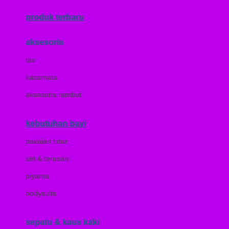
Azetabio
produk terbaru
B
aksesoris
Baabaasheepz
tas
Babiators
kacamata
Baby Dove
aksesoris rambut
Baby Jogger
Baby Rovega
kebutuhan bayi
Babybee
pakaian tidur
Banana Boat
set & terusan
Banz
piyama
Barbie
bodysuits
Beaba
Beauty Barn
sepatu & kaus kaki