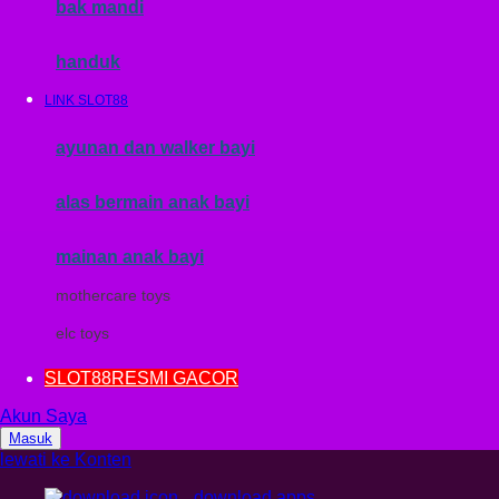
bak mandi
Momami
handuk
Mothercare
LINK SLOT88
Mustela
My Buddy Tag
ayunan dan walker bayi
My K
alas bermain anak bayi
N
mainan anak bayi
Naif
mothercare toys
Nike
elc toys
Nordic Natural
SLOT88RESMI GACOR
Nuby
Akun Saya
Nuna
Masuk
lewati ke Konten
O
download apps