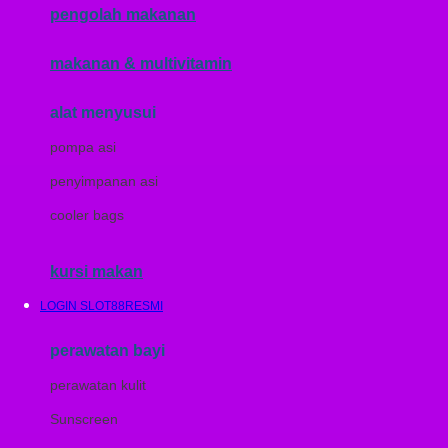
Joolz
pengolah makanan
Jujube
makanan & multivitamin
K
alat menyusui
Kiddycuts
pompa asi
Kumon
penyimpanan asi
L
cooler bags
Leapfrog
Leclerc
kursi makan
Lee Vierra
LOGIN SLOT88RESMI
Lillebaby
perawatan bayi
Little Bird Told Me
perawatan kulit
Little Miss Janis
Sunscreen
London Taxi