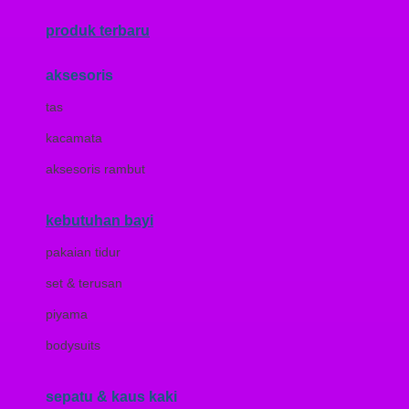
Azetabio
produk terbaru
B
aksesoris
Baabaasheepz
tas
Babiators
kacamata
Baby Dove
aksesoris rambut
Baby Jogger
Baby Rovega
kebutuhan bayi
Babybee
pakaian tidur
Banana Boat
set & terusan
Banz
piyama
Barbie
bodysuits
Beaba
Beauty Barn
sepatu & kaus kaki