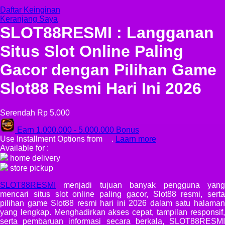
Daftar Keinginan
QV Baby
Keranjang Saya
SLOT88RESMI : Langganan
R
Situs Slot Online Paling
Real Shades
Gacor dengan Pilihan Game
Red Castle
Slot88 Resmi Hari Ini 2026
Ribbon Madness
S
Serendah
Rp 5.000
Sebamed
Earn
1.000.000
-
5.000.000
Bonus
Use Installment Options from
.
Laarn more
Silver Cross
Available for :
home delivery
Simply Idea
store pickup
Skip Hop
SLOT88RESMI
menjadi tujuan banyak pengguna yang
mencari situs slot online paling gacor, Slot88 resmi, serta
Spectra
pilihan game Slot88 resmi hari ini 2026 dalam satu halaman
yang lengkap. Menghadirkan akses cepat, tampilan responsif,
Squishmallows
serta pembaruan informasi secara berkala, SLOT88RESMI