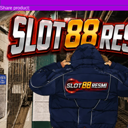
Share product: