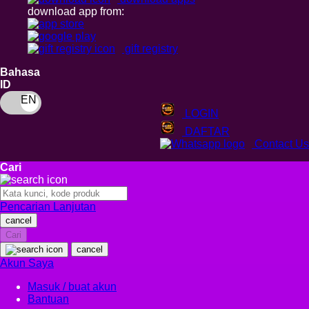
Oh Ma Grain
download app from:
Okiedog
gift registry
P
Bahasa
ID
Peachy
Phil & Ted's
LOGIN
DAFTAR
Philips Avent
Contact Us
Pigeon
Cari
Playgro
Poled Global
Pencarian Lanjutan
cancel
Ponycycle
Cari
Puma
cancel
Akun Saya
Pureats
Masuk / buat akun
Bantuan
Q