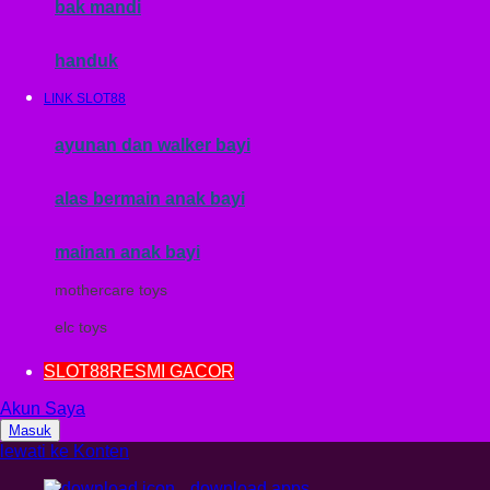
bak mandi
Momami
handuk
Mothercare
LINK SLOT88
Mustela
My Buddy Tag
ayunan dan walker bayi
My K
alas bermain anak bayi
N
mainan anak bayi
Naif
mothercare toys
Nike
elc toys
Nordic Natural
SLOT88RESMI GACOR
Nuby
Akun Saya
Nuna
Masuk
lewati ke Konten
O
download apps