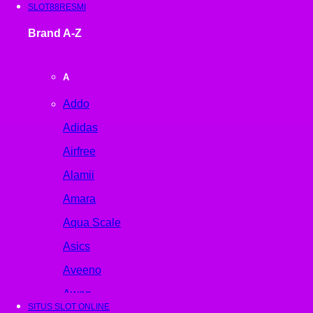
SLOT88RESMI
Brand A-Z
A
Addo
Adidas
Airfree
Alamii
Amara
Aqua Scale
Asics
Aveeno
Awan
SITUS SLOT ONLINE