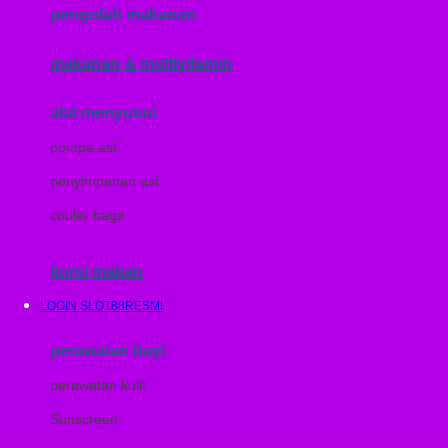
Joolz
pengolah makanan
Jujube
makanan & multivitamin
K
alat menyusui
Kiddycuts
pompa asi
Kumon
penyimpanan asi
L
cooler bags
Leapfrog
Leclerc
kursi makan
Lee Vierra
LOGIN SLOT88RESMI
Lillebaby
perawatan bayi
Little Bird Told Me
perawatan kulit
Little Miss Janis
Sunscreen
London Taxi