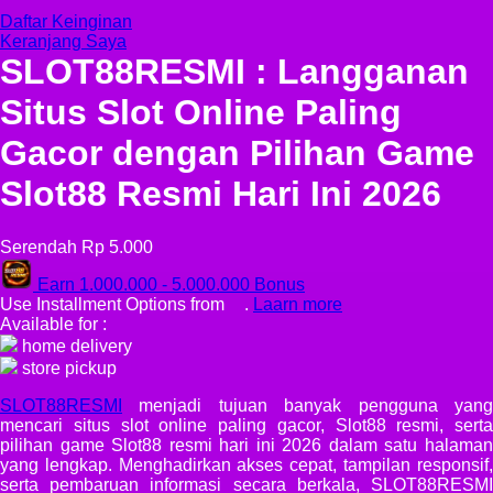
Daftar Keinginan
QV Baby
Keranjang Saya
SLOT88RESMI : Langganan
R
Situs Slot Online Paling
Real Shades
Gacor dengan Pilihan Game
Red Castle
Slot88 Resmi Hari Ini 2026
Ribbon Madness
S
Serendah
Rp 5.000
Sebamed
Earn
1.000.000
-
5.000.000
Bonus
Use Installment Options from
.
Laarn more
Silver Cross
Available for :
home delivery
Simply Idea
store pickup
Skip Hop
SLOT88RESMI
menjadi tujuan banyak pengguna yang
mencari situs slot online paling gacor, Slot88 resmi, serta
Spectra
pilihan game Slot88 resmi hari ini 2026 dalam satu halaman
yang lengkap. Menghadirkan akses cepat, tampilan responsif,
Squishmallows
serta pembaruan informasi secara berkala, SLOT88RESMI