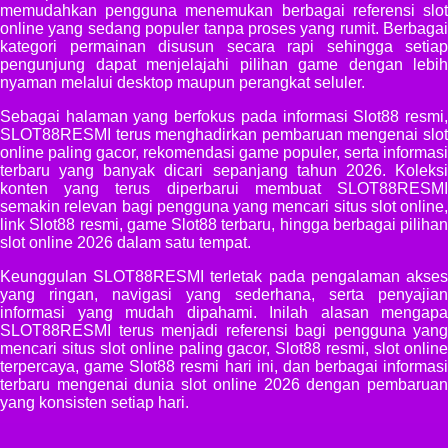
Starbooks
memudahkan pengguna menemukan berbagai referensi slot
online yang sedang populer tanpa proses yang rumit. Berbagai
Stick-O
kategori permainan disusun secara rapi sehingga setiap
pengunjung dapat menjelajahi pilihan game dengan lebih
Stokke
nyaman melalui desktop maupun perangkat seluler.
Sudocrem
Sebagai halaman yang berfokus pada informasi Slot88 resmi,
SLOT88RESMI terus menghadirkan pembaruan mengenai slot
Sumimo
online paling gacor, rekomendasi game populer, serta informasi
terbaru yang banyak dicari sepanjang tahun 2026. Koleksi
Sunnylife
konten yang terus diperbarui membuat SLOT88RESMI
semakin relevan bagi pengguna yang mencari situs slot online,
Sun-Staches
link Slot88 resmi, game Slot88 terbaru, hingga berbagai pilihan
slot online 2026 dalam satu tempat.
Swimava
Keunggulan SLOT88RESMI terletak pada pengalaman akses
T
yang ringan, navigasi yang sederhana, serta penyajian
informasi yang mudah dipahami. Inilah alasan mengapa
Tommee Tippee
SLOT88RESMI terus menjadi referensi bagi pengguna yang
mencari situs slot online paling gacor, Slot88 resmi, slot online
Trunki
terpercaya, game Slot88 resmi hari ini, dan berbagai informasi
terbaru mengenai dunia slot online 2026 dengan pembaruan
Tutti Bambini
yang konsisten setiap hari.
Twistshake