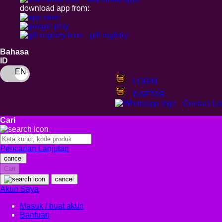
Oh Ma Grain
download app from:
Okiedog
gift registry
P
Bahasa
ID
Peachy
Phil & Ted's
LOGIN
DAFTAR
Philips Avent
Contact Us
Pigeon
Cari
Playgro
Poled Global
Pencarian Lanjutan
cancel
Ponycycle
Cari
Puma
cancel
Akun Saya
Pureats
Masuk / buat akun
Bantuan
Q