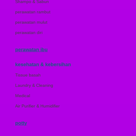
Shampo & Sabun
Love To Dream
perawatan rambut
M
perawatan mulut
Magformers
perawatan diri
Mama's Choice
perawatan ibu
Mamas&Papas
Mamaway
kesehatan & kebersihan
Maxi Cosi
Tissue basah
Megabloks
Laundry & Cleaning
Micro
Medical
MiDeer
Air Purifier & Humidifier
Mimi & Lula
potty
Mini Monkey
Moby