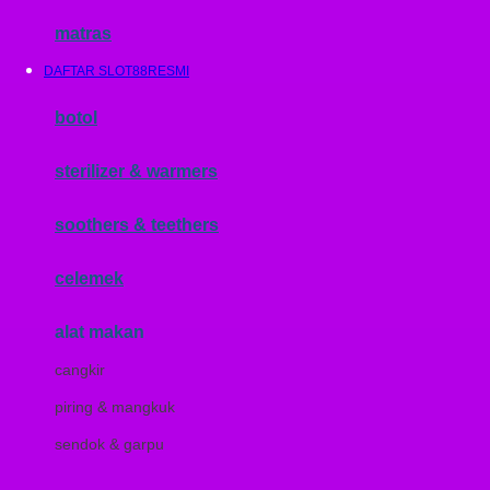
Hauck
matras
Havaianas
DAFTAR SLOT88RESMI
Hegen
botol
Hot Wheels
sterilizer & warmers
Hybrid
I
soothers & teethers
Inlacta DHA
celemek
Interlac
alat makan
Ivenet
cangkir
J
piring & mangkuk
Jack N Jill
sendok & garpu
Joie