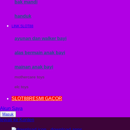
bak mandi
Momami
handuk
Mothercare
LINK SLOT88
Mustela
My Buddy Tag
ayunan dan walker bayi
My K
alas bermain anak bayi
N
mainan anak bayi
Naif
mothercare toys
Nike
elc toys
Nordic Natural
SLOT88RESMI GACOR
Nuby
Akun Saya
Nuna
Masuk
lewati ke Konten
O
download apps