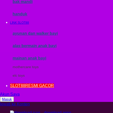
bak mandi
Momami
handuk
Mothercare
LINK SLOT88
Mustela
My Buddy Tag
ayunan dan walker bayi
My K
alas bermain anak bayi
N
mainan anak bayi
Naif
mothercare toys
Nike
elc toys
Nordic Natural
SLOT88RESMI GACOR
Nuby
Akun Saya
Nuna
Masuk
lewati ke Konten
O
download apps