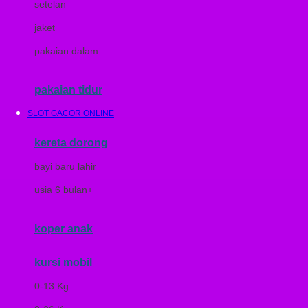
setelan
Docare
jaket
Doona
pakaian dalam
Down To Earth
Drew
pakaian tidur
Dr. Brown's
SLOT GACOR ONLINE
E
kereta dorong
ELC
bayi baru lahir
Ergobaby
usia 6 bulan+
Expert Care
koper anak
Ezyroller
kursi mobil
F
0-13 Kg
Felt So Sweet