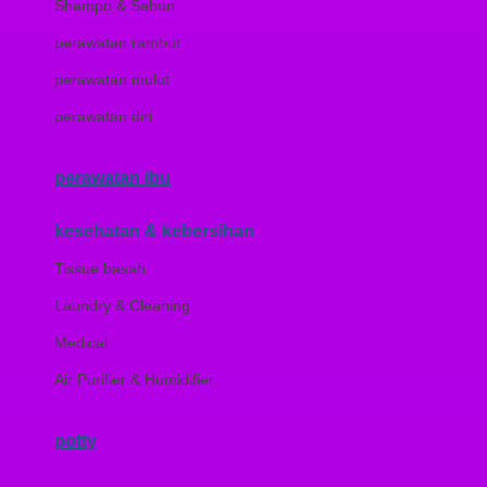
Shampo & Sabun
Love To Dream
perawatan rambut
M
perawatan mulut
Magformers
perawatan diri
Mama's Choice
perawatan ibu
Mamas&Papas
Mamaway
kesehatan & kebersihan
Maxi Cosi
Tissue basah
Megabloks
Laundry & Cleaning
Micro
Medical
MiDeer
Air Purifier & Humidifier
Mimi & Lula
potty
Mini Monkey
Moby