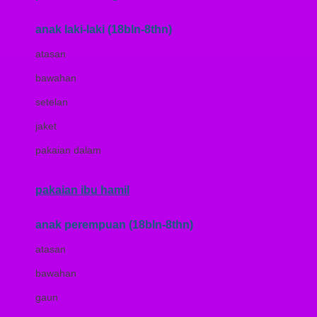
Bumkins
anak laki-laki (18bln-8thn)
C
atasan
Cetaphil
bawahan
Chicco
setelan
Childlife
jaket
Clevamama
pakaian dalam
Cocolatte
Cottonseeds
pakaian ibu hamil
Cozy N Safe
anak perempuan (18bln-8thn)
Crane
atasan
Cybex
bawahan
D
gaun
Dae Organics