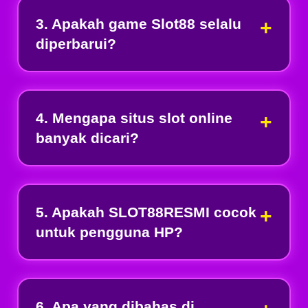
Y
3. Apakah game Slot88 selalu
+
diperbarui?
Yamatoya
Z
Zaxy
4. Mengapa situs slot online
+
Zoggs
banyak dicari?
0-9
4Moms
59S
5. Apakah SLOT88RESMI cocok
+
untuk pengguna HP?
6. Apa yang dibahas di