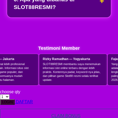
+
SLOT88RESMI?
Testimoni Member
Rizky Ramadhan — Yogyakarta
Fajar Hidayat — 
nal
SLOT88RESMI membantu saya menemukan
Yang paling saya su
s slot
informasi slot online terbaru dengan lebih
adalah tampilannya re
an
praktis. Kontennya padat, keyword-nya jelas,
lengkap. Cocok untuk 
h
dan pilihan game Slot88 resmi selalu terlihat
paling gacor serta gam
update.
2026.
choose qty
DAFTAR
LOGIN
CLAIM BONUS