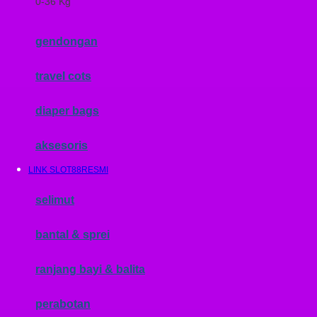
0-36 Kg
Fisher Price
Flipper
gendongan
Friends Of Sally
travel cots
G
Gb
diaper bags
Geko
aksesoris
Graco
LINK SLOT88RESMI
Gund
selimut
H
bantal & sprei
Habbie
Haenim
ranjang bayi & balita
Happy Horse
perabotan
Happy Tummy