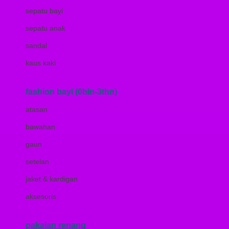
Bio Oil
sepatu bayi
Biolane
sepatu anak
Bite Fighters
sandal
Bizzi Growin
kaus kaki
Blackmores
fashion bayi (0bln-3thn)
Blooming Marvellous
atasan
Bonnels
bawahan
Bravado
gaun
Bruder
setelan
Brush Baby
jaket & kardigan
Buds Organics
aksesoris
Bugaboo
Buggygear
pakaian renang