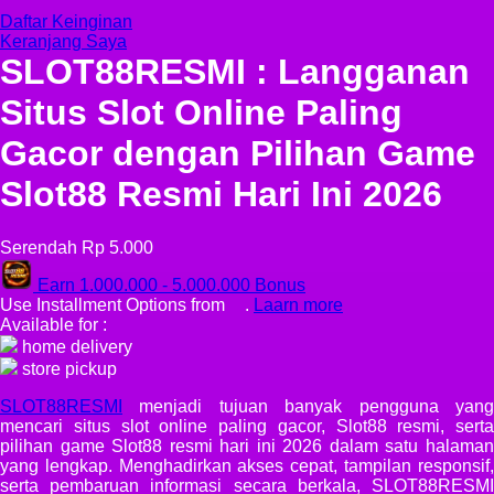
Daftar Keinginan
QV Baby
Keranjang Saya
SLOT88RESMI : Langganan
R
Situs Slot Online Paling
Real Shades
Gacor dengan Pilihan Game
Red Castle
Slot88 Resmi Hari Ini 2026
Ribbon Madness
S
Serendah
Rp 5.000
Sebamed
Earn
1.000.000
-
5.000.000
Bonus
Use Installment Options from
.
Laarn more
Silver Cross
Available for :
home delivery
Simply Idea
store pickup
Skip Hop
SLOT88RESMI
menjadi tujuan banyak pengguna yang
mencari situs slot online paling gacor, Slot88 resmi, serta
Spectra
pilihan game Slot88 resmi hari ini 2026 dalam satu halaman
yang lengkap. Menghadirkan akses cepat, tampilan responsif,
Squishmallows
serta pembaruan informasi secara berkala, SLOT88RESMI