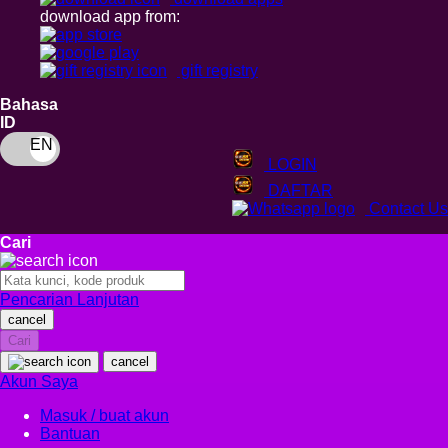
Oh Ma Grain
download app from:
Okiedog
gift registry
P
Bahasa
ID
Peachy
Phil & Ted's
LOGIN
DAFTAR
Philips Avent
Contact Us
Pigeon
Cari
Playgro
Poled Global
Pencarian Lanjutan
cancel
Ponycycle
Cari
Puma
cancel
Akun Saya
Pureats
Masuk / buat akun
Bantuan
Q