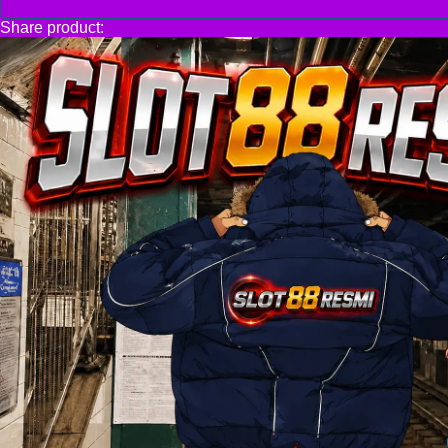
Share product: