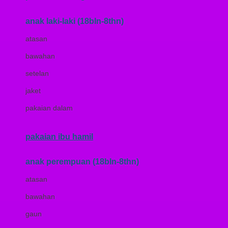
Bumkins
anak laki-laki (18bln-8thn)
C
atasan
Cetaphil
bawahan
Chicco
setelan
Childlife
jaket
Clevamama
pakaian dalam
Cocolatte
Cottonseeds
pakaian ibu hamil
Cozy N Safe
anak perempuan (18bln-8thn)
Crane
atasan
Cybex
bawahan
D
gaun
Dae Organics