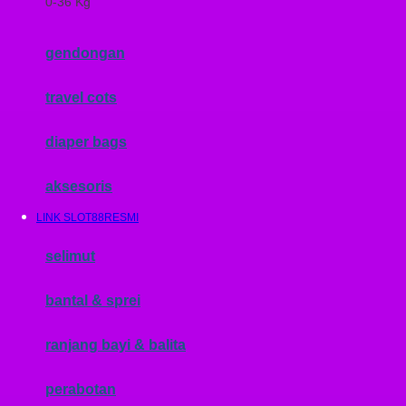
0-36 Kg
Fisher Price
Flipper
gendongan
Friends Of Sally
travel cots
G
Gb
diaper bags
Geko
aksesoris
Graco
LINK SLOT88RESMI
Gund
selimut
H
bantal & sprei
Habbie
Haenim
ranjang bayi & balita
Happy Horse
perabotan
Happy Tummy