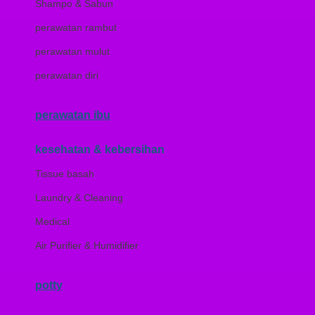
Shampo & Sabun
Love To Dream
perawatan rambut
M
perawatan mulut
Magformers
perawatan diri
Mama's Choice
perawatan ibu
Mamas&Papas
Mamaway
kesehatan & kebersihan
Maxi Cosi
Tissue basah
Megabloks
Laundry & Cleaning
Micro
Medical
MiDeer
Air Purifier & Humidifier
Mimi & Lula
potty
Mini Monkey
Moby