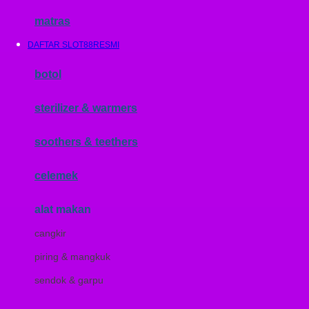
Hauck
matras
Havaianas
DAFTAR SLOT88RESMI
Hegen
botol
Hot Wheels
sterilizer & warmers
Hybrid
I
soothers & teethers
Inlacta DHA
celemek
Interlac
alat makan
Ivenet
cangkir
J
piring & mangkuk
Jack N Jill
sendok & garpu
Joie