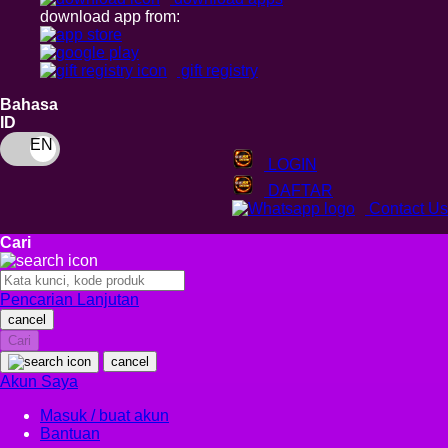
Oh Ma Grain
download app from:
Okiedog
gift registry
P
Bahasa
ID
Peachy
Phil & Ted's
LOGIN
DAFTAR
Philips Avent
Contact Us
Pigeon
Cari
Playgro
Poled Global
Pencarian Lanjutan
cancel
Ponycycle
Cari
Puma
cancel
Akun Saya
Pureats
Masuk / buat akun
Bantuan
Q