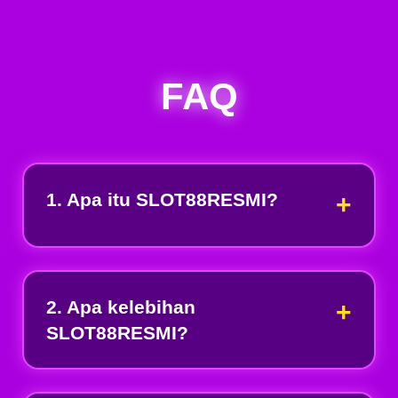
TY Toys
U
FAQ
V
Veja
Vitaflow
1. Apa itu SLOT88RESMI?
+
Vtech
W
Waterland
2. Apa kelebihan
+
Wellness
SLOT88RESMI?
X
Xootz