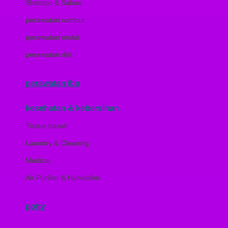
Shampo & Sabun
Love To Dream
perawatan rambut
M
perawatan mulut
Magformers
perawatan diri
Mama's Choice
perawatan ibu
Mamas&Papas
Mamaway
kesehatan & kebersihan
Maxi Cosi
Tissue basah
Megabloks
Laundry & Cleaning
Micro
Medical
MiDeer
Air Purifier & Humidifier
Mimi & Lula
potty
Mini Monkey
Moby