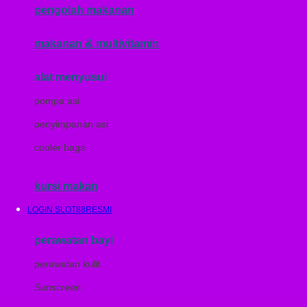
Joolz
pengolah makanan
Jujube
makanan & multivitamin
K
alat menyusui
Kiddycuts
pompa asi
Kumon
penyimpanan asi
L
cooler bags
Leapfrog
Leclerc
kursi makan
Lee Vierra
LOGIN SLOT88RESMI
Lillebaby
perawatan bayi
Little Bird Told Me
perawatan kulit
Little Miss Janis
Sunscreen
London Taxi