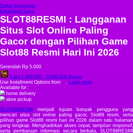
Daftar Keinginan
QV Baby
Keranjang Saya
SLOT88RESMI : Langganan
R
Situs Slot Online Paling
Real Shades
Gacor dengan Pilihan Game
Red Castle
Slot88 Resmi Hari Ini 2026
Ribbon Madness
S
Serendah
Rp 5.000
Sebamed
Earn
1.000.000
-
5.000.000
Bonus
Use Installment Options from
.
Laarn more
Silver Cross
Available for :
home delivery
Simply Idea
store pickup
Skip Hop
SLOT88RESMI
menjadi tujuan banyak pengguna yang
mencari situs slot online paling gacor, Slot88 resmi, serta
Spectra
pilihan game Slot88 resmi hari ini 2026 dalam satu halaman
yang lengkap. Menghadirkan akses cepat, tampilan responsif,
Squishmallows
serta pembaruan informasi secara berkala, SLOT88RESMI