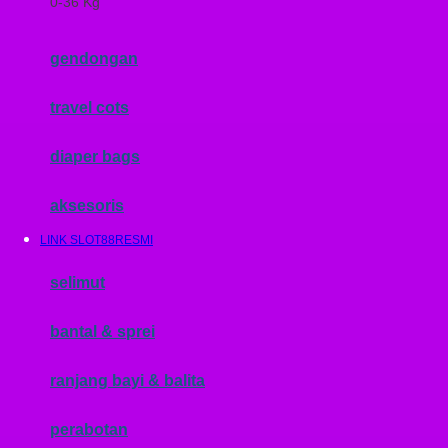
0-36 Kg
Fisher Price
Flipper
gendongan
Friends Of Sally
travel cots
G
Gb
diaper bags
Geko
aksesoris
Graco
LINK SLOT88RESMI
Gund
selimut
H
bantal & sprei
Habbie
Haenim
ranjang bayi & balita
Happy Horse
perabotan
Happy Tummy