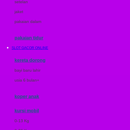
setelan
Docare
jaket
Doona
pakaian dalam
Down To Earth
Drew
pakaian tidur
Dr. Brown's
SLOT GACOR ONLINE
E
kereta dorong
ELC
bayi baru lahir
Ergobaby
usia 6 bulan+
Expert Care
koper anak
Ezyroller
kursi mobil
F
0-13 Kg
Felt So Sweet