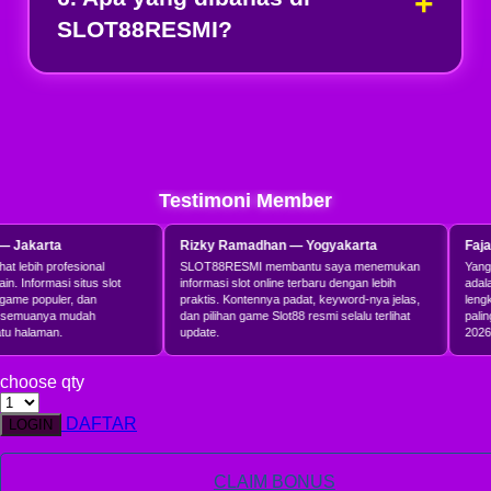
+
SLOT88RESMI?
Testimoni Member
Rizky Ramadhan — Yogyakarta
Fajar Hidayat — M
nal
SLOT88RESMI membantu saya menemukan
Yang paling saya su
s slot
informasi slot online terbaru dengan lebih
adalah tampilannya re
n
praktis. Kontennya padat, keyword-nya jelas,
lengkap. Cocok untuk m
h
dan pilihan game Slot88 resmi selalu terlihat
paling gacor serta gam
update.
2026.
choose qty
DAFTAR
LOGIN
CLAIM BONUS