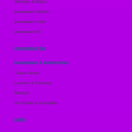
Shampo & Sabun
Love To Dream
perawatan rambut
M
perawatan mulut
Magformers
perawatan diri
Mama's Choice
perawatan ibu
Mamas&Papas
Mamaway
kesehatan & kebersihan
Maxi Cosi
Tissue basah
Megabloks
Laundry & Cleaning
Micro
Medical
MiDeer
Air Purifier & Humidifier
Mimi & Lula
potty
Mini Monkey
Moby