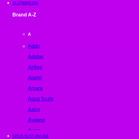
SLOT88RESMI
Brand A-Z
A
Addo
Adidas
Airfree
Alamii
Amara
Aqua Scale
Asics
Aveeno
Awan
SITUS SLOT ONLINE