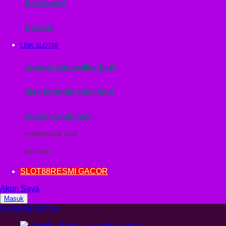
bak mandi
Momami
handuk
Mothercare
LINK SLOT88
Mustela
My Buddy Tag
ayunan dan walker bayi
My K
alas bermain anak bayi
N
mainan anak bayi
Naif
mothercare toys
Nike
elc toys
Nordic Natural
SLOT88RESMI GACOR
Nuby
Akun Saya
Nuna
Masuk
lewati ke Konten
O
download apps