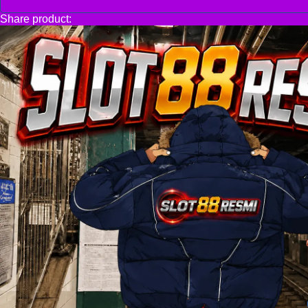
Share product: