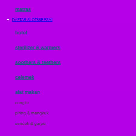
Hauck
matras
Havaianas
DAFTAR SLOT88RESMI
Hegen
botol
Hot Wheels
sterilizer & warmers
Hybrid
I
soothers & teethers
Inlacta DHA
celemek
Interlac
alat makan
Ivenet
cangkir
J
piring & mangkuk
Jack N Jill
sendok & garpu
Joie