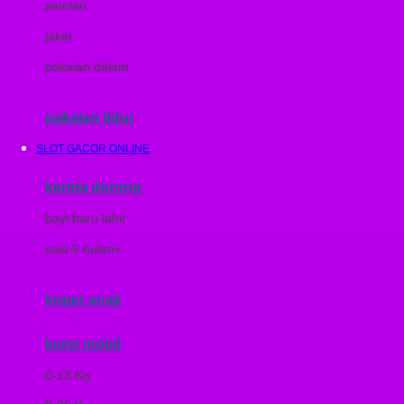
setelan
Docare
jaket
Doona
pakaian dalam
Down To Earth
Drew
pakaian tidur
Dr. Brown's
SLOT GACOR ONLINE
E
kereta dorong
ELC
bayi baru lahir
Ergobaby
usia 6 bulan+
Expert Care
koper anak
Ezyroller
kursi mobil
F
0-13 Kg
Felt So Sweet