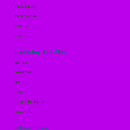
Bio Oil
sepatu bayi
Biolane
sepatu anak
Bite Fighters
sandal
Bizzi Growin
kaus kaki
Blackmores
fashion bayi (0bln-3thn)
Blooming Marvellous
atasan
Bonnels
bawahan
Bravado
gaun
Bruder
setelan
Brush Baby
jaket & kardigan
Buds Organics
aksesoris
Bugaboo
Buggygear
pakaian renang