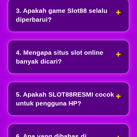
Y
3. Apakah game Slot88 selalu
+
diperbarui?
Yamatoya
Z
Zaxy
4. Mengapa situs slot online
+
Zoggs
banyak dicari?
0-9
4Moms
59S
5. Apakah SLOT88RESMI cocok
+
untuk pengguna HP?
6. Apa yang dibahas di