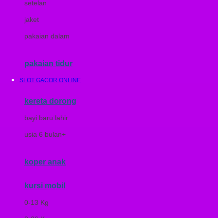
setelan
Docare
jaket
Doona
pakaian dalam
Down To Earth
Drew
pakaian tidur
Dr. Brown's
SLOT GACOR ONLINE
E
kereta dorong
ELC
bayi baru lahir
Ergobaby
usia 6 bulan+
Expert Care
koper anak
Ezyroller
kursi mobil
F
0-13 Kg
Felt So Sweet