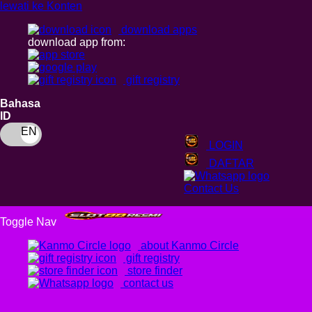
lewati ke Konten
download apps
download app from:
gift registry
Bahasa
ID
LOGIN
DAFTAR
Contact Us
Toggle Nav
about Kanmo Circle
gift registry
store finder
contact us