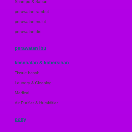
Shampo & Sabun
Love To Dream
perawatan rambut
M
perawatan mulut
Magformers
perawatan diri
Mama's Choice
perawatan ibu
Mamas&Papas
Mamaway
kesehatan & kebersihan
Maxi Cosi
Tissue basah
Megabloks
Laundry & Cleaning
Micro
Medical
MiDeer
Air Purifier & Humidifier
Mimi & Lula
potty
Mini Monkey
Moby