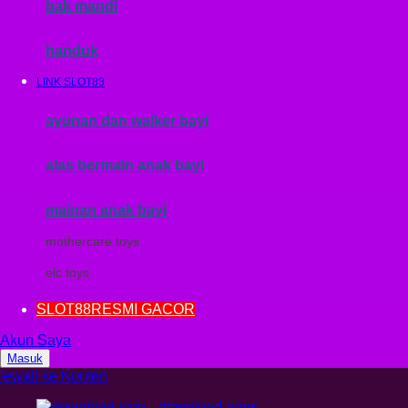
bak mandi
Momami
handuk
Mothercare
LINK SLOT88
Mustela
My Buddy Tag
ayunan dan walker bayi
My K
alas bermain anak bayi
N
mainan anak bayi
Naif
mothercare toys
Nike
elc toys
Nordic Natural
SLOT88RESMI GACOR
Nuby
Akun Saya
Nuna
Masuk
lewati ke Konten
O
download apps