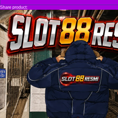
Share product: