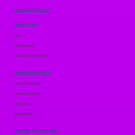
Azetabio
produk terbaru
B
aksesoris
Baabaasheepz
tas
Babiators
kacamata
Baby Dove
aksesoris rambut
Baby Jogger
Baby Rovega
kebutuhan bayi
Babybee
pakaian tidur
Banana Boat
set & terusan
Banz
piyama
Barbie
bodysuits
Beaba
Beauty Barn
sepatu & kaus kaki