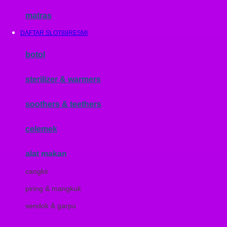
Hauck
matras
Havaianas
DAFTAR SLOT88RESMI
Hegen
botol
Hot Wheels
sterilizer & warmers
Hybrid
I
soothers & teethers
Inlacta DHA
celemek
Interlac
alat makan
Ivenet
cangkir
J
piring & mangkuk
Jack N Jill
sendok & garpu
Joie