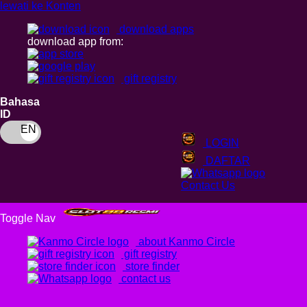
lewati ke Konten
download apps
download app from:
gift registry
Bahasa
ID
LOGIN
DAFTAR
Contact Us
Toggle Nav
about Kanmo Circle
gift registry
store finder
contact us