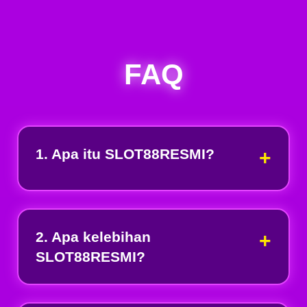
TY Toys
U
FAQ
V
Veja
Vitaflow
1. Apa itu SLOT88RESMI?
+
Vtech
W
Waterland
2. Apa kelebihan
+
Wellness
SLOT88RESMI?
X
Xootz