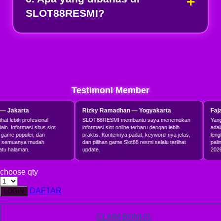
+
SLOT88RESMI?
Testimoni Member
Rizky Ramadhan — Yogyakarta
Fajar Hidayat — 
onal
SLOT88RESMI membantu saya menemukan
Yang paling saya s
us slot
informasi slot online terbaru dengan lebih
adalah tampilannya r
an
praktis. Kontennya padat, keyword-nya jelas,
lengkap. Cocok untuk
ah
dan pilihan game Slot88 resmi selalu terlihat
paling gacor serta ga
update.
2026.
choose qty
DAFTAR
LOGIN
CLAIM BONUS