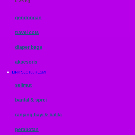
0-36 Kg
Fisher Price
Flipper
gendongan
Friends Of Sally
travel cots
G
Gb
diaper bags
Geko
aksesoris
Graco
LINK SLOT88RESMI
Gund
selimut
H
bantal & sprei
Habbie
Haenim
ranjang bayi & balita
Happy Horse
perabotan
Happy Tummy