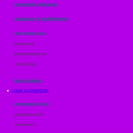
Joolz
pengolah makanan
Jujube
makanan & multivitamin
K
alat menyusui
Kiddycuts
pompa asi
Kumon
penyimpanan asi
L
cooler bags
Leapfrog
Leclerc
kursi makan
Lee Vierra
LOGIN SLOT88RESMI
Lillebaby
perawatan bayi
Little Bird Told Me
perawatan kulit
Little Miss Janis
Sunscreen
London Taxi