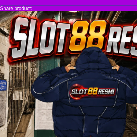
Share product: