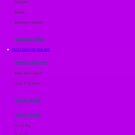
setelan
Docare
jaket
Doona
pakaian dalam
Down To Earth
Drew
pakaian tidur
Dr. Brown's
SLOT GACOR ONLINE
E
kereta dorong
ELC
bayi baru lahir
Ergobaby
usia 6 bulan+
Expert Care
koper anak
Ezyroller
kursi mobil
F
0-13 Kg
Felt So Sweet