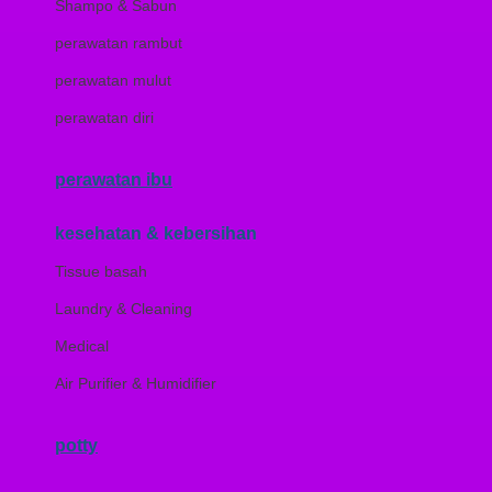
Shampo & Sabun
Love To Dream
perawatan rambut
M
perawatan mulut
Magformers
perawatan diri
Mama's Choice
perawatan ibu
Mamas&Papas
Mamaway
kesehatan & kebersihan
Maxi Cosi
Tissue basah
Megabloks
Laundry & Cleaning
Micro
Medical
MiDeer
Air Purifier & Humidifier
Mimi & Lula
potty
Mini Monkey
Moby