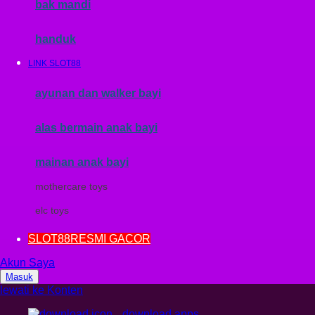
bak mandi
Momami
handuk
Mothercare
LINK SLOT88
Mustela
My Buddy Tag
ayunan dan walker bayi
My K
alas bermain anak bayi
N
mainan anak bayi
Naif
mothercare toys
Nike
elc toys
Nordic Natural
SLOT88RESMI GACOR
Nuby
Akun Saya
Nuna
Masuk
lewati ke Konten
O
download apps