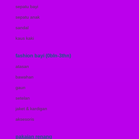
Bio Oil
sepatu bayi
Biolane
sepatu anak
Bite Fighters
sandal
Bizzi Growin
kaus kaki
Blackmores
fashion bayi (0bln-3thn)
Blooming Marvellous
atasan
Bonnels
bawahan
Bravado
gaun
Bruder
setelan
Brush Baby
jaket & kardigan
Buds Organics
aksesoris
Bugaboo
Buggygear
pakaian renang