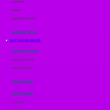
setelan
Docare
jaket
Doona
pakaian dalam
Down To Earth
Drew
pakaian tidur
Dr. Brown's
SLOT GACOR ONLINE
E
kereta dorong
ELC
bayi baru lahir
Ergobaby
usia 6 bulan+
Expert Care
koper anak
Ezyroller
kursi mobil
F
0-13 Kg
Felt So Sweet