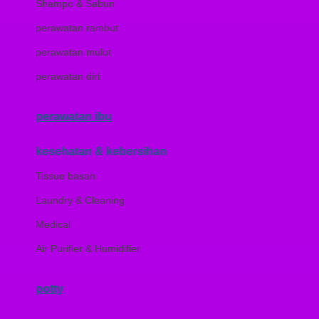
Shampo & Sabun
Love To Dream
perawatan rambut
M
perawatan mulut
Magformers
perawatan diri
Mama's Choice
perawatan ibu
Mamas&Papas
Mamaway
kesehatan & kebersihan
Maxi Cosi
Tissue basah
Megabloks
Laundry & Cleaning
Micro
Medical
MiDeer
Air Purifier & Humidifier
Mimi & Lula
potty
Mini Monkey
Moby