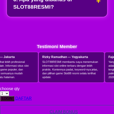
+
SLOT88RESMI?
Testimoni Member
Rizky Ramadhan — Yogyakarta
Fajar Hidayat — 
onal
SLOT88RESMI membantu saya menemukan
Yang paling saya s
us slot
informasi slot online terbaru dengan lebih
adalah tampilannya r
dan
praktis. Kontennya padat, keyword-nya jelas,
lengkap. Cocok untuk
ah
dan pilihan game Slot88 resmi selalu terlihat
paling gacor serta ga
update.
2026.
choose qty
DAFTAR
LOGIN
CLAIM BONUS