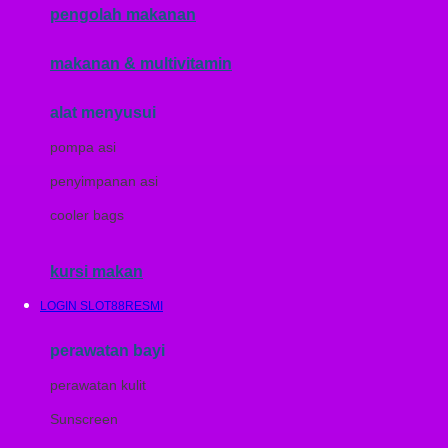
Joolz
pengolah makanan
Jujube
makanan & multivitamin
K
alat menyusui
Kiddycuts
pompa asi
Kumon
penyimpanan asi
L
cooler bags
Leapfrog
Leclerc
kursi makan
Lee Vierra
LOGIN SLOT88RESMI
Lillebaby
perawatan bayi
Little Bird Told Me
perawatan kulit
Little Miss Janis
Sunscreen
London Taxi