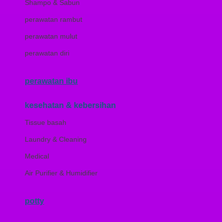
Shampo & Sabun
Love To Dream
perawatan rambut
M
perawatan mulut
Magformers
perawatan diri
Mama's Choice
perawatan ibu
Mamas&Papas
Mamaway
kesehatan & kebersihan
Maxi Cosi
Tissue basah
Megabloks
Laundry & Cleaning
Micro
Medical
MiDeer
Air Purifier & Humidifier
Mimi & Lula
potty
Mini Monkey
Moby