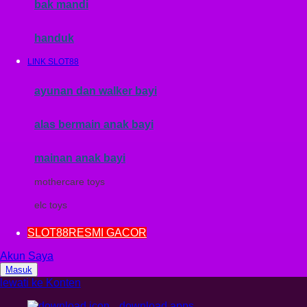
bak mandi
Momami
handuk
Mothercare
LINK SLOT88
Mustela
My Buddy Tag
ayunan dan walker bayi
My K
alas bermain anak bayi
N
mainan anak bayi
Naif
mothercare toys
Nike
elc toys
Nordic Natural
SLOT88RESMI GACOR
Nuby
Akun Saya
Nuna
Masuk
lewati ke Konten
O
download apps