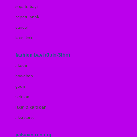
Bio Oil
sepatu bayi
Biolane
sepatu anak
Bite Fighters
sandal
Bizzi Growin
kaus kaki
Blackmores
fashion bayi (0bln-3thn)
Blooming Marvellous
atasan
Bonnels
bawahan
Bravado
gaun
Bruder
setelan
Brush Baby
jaket & kardigan
Buds Organics
aksesoris
Bugaboo
Buggygear
pakaian renang