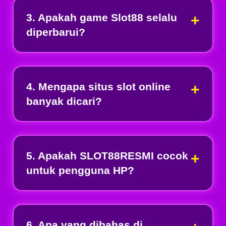
Y
3. Apakah game Slot88 selalu
+
diperbarui?
Yamatoya
Z
Zaxy
4. Mengapa situs slot online
+
Zoggs
banyak dicari?
0-9
4Moms
59S
5. Apakah SLOT88RESMI cocok
+
untuk pengguna HP?
6. Apa yang dibahas di