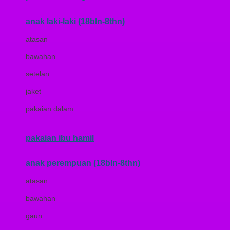
Bumkins
anak laki-laki (18bln-8thn)
C
atasan
Cetaphil
bawahan
Chicco
setelan
Childlife
jaket
Clevamama
pakaian dalam
Cocolatte
Cottonseeds
pakaian ibu hamil
Cozy N Safe
anak perempuan (18bln-8thn)
Crane
atasan
Cybex
bawahan
D
gaun
Dae Organics