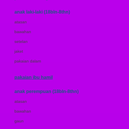
Bumkins
anak laki-laki (18bln-8thn)
C
atasan
Cetaphil
bawahan
Chicco
setelan
Childlife
jaket
Clevamama
pakaian dalam
Cocolatte
Cottonseeds
pakaian ibu hamil
Cozy N Safe
anak perempuan (18bln-8thn)
Crane
atasan
Cybex
bawahan
D
gaun
Dae Organics