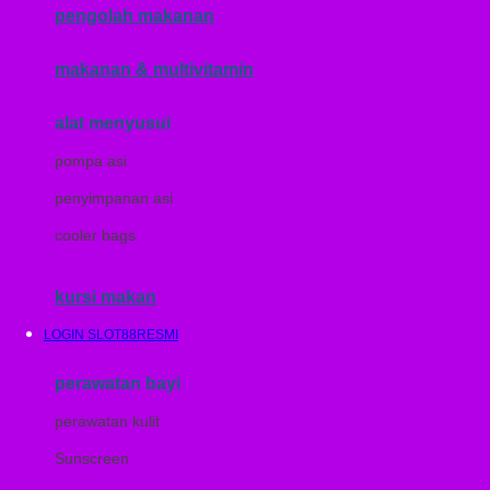
Joolz
pengolah makanan
Jujube
makanan & multivitamin
K
alat menyusui
Kiddycuts
pompa asi
Kumon
penyimpanan asi
L
cooler bags
Leapfrog
Leclerc
kursi makan
Lee Vierra
LOGIN SLOT88RESMI
Lillebaby
perawatan bayi
Little Bird Told Me
perawatan kulit
Little Miss Janis
Sunscreen
London Taxi