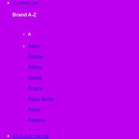
SLOT88RESMI
Brand A-Z
A
Addo
Adidas
Airfree
Alamii
Amara
Aqua Scale
Asics
Aveeno
Awan
SITUS SLOT ONLINE