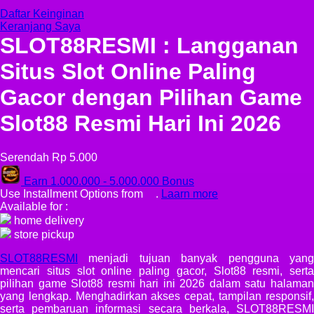
Daftar Keinginan
QV Baby
Keranjang Saya
SLOT88RESMI : Langganan
R
Situs Slot Online Paling
Real Shades
Gacor dengan Pilihan Game
Red Castle
Slot88 Resmi Hari Ini 2026
Ribbon Madness
S
Serendah
Rp 5.000
Sebamed
Earn
1.000.000
-
5.000.000
Bonus
Use Installment Options from
.
Laarn more
Silver Cross
Available for :
home delivery
Simply Idea
store pickup
Skip Hop
SLOT88RESMI
menjadi tujuan banyak pengguna yang
mencari situs slot online paling gacor, Slot88 resmi, serta
Spectra
pilihan game Slot88 resmi hari ini 2026 dalam satu halaman
yang lengkap. Menghadirkan akses cepat, tampilan responsif,
Squishmallows
serta pembaruan informasi secara berkala, SLOT88RESMI