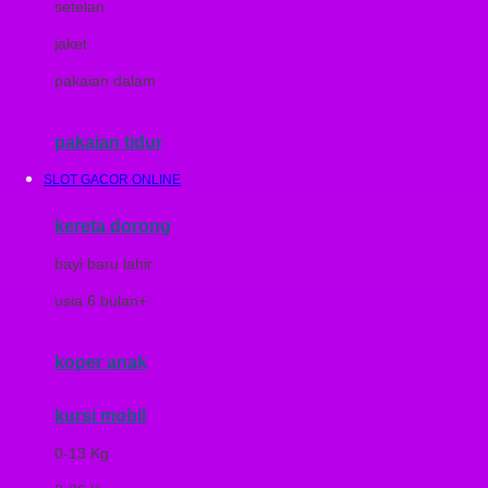
setelan
Docare
jaket
Doona
pakaian dalam
Down To Earth
Drew
pakaian tidur
Dr. Brown's
SLOT GACOR ONLINE
E
kereta dorong
ELC
bayi baru lahir
Ergobaby
usia 6 bulan+
Expert Care
koper anak
Ezyroller
kursi mobil
F
0-13 Kg
Felt So Sweet