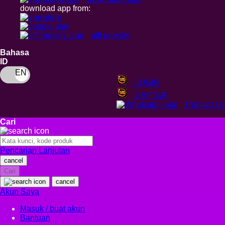
Oh Ma Grain
download app from:
Okiedog
gift registry
P
Bahasa
ID
Peachy
Phil & Ted's
LOGIN
DAFTAR
Philips Avent
Contact Us
Pigeon
Cari
Playgro
Poled Global
Pencarian Lanjutan
cancel
Ponycycle
Cari
Puma
cancel
Akun Saya
Pureats
Masuk / buat akun
Bantuan
Q