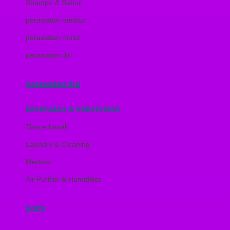
Shampo & Sabun
Love To Dream
perawatan rambut
M
perawatan mulut
Magformers
perawatan diri
Mama's Choice
perawatan ibu
Mamas&Papas
Mamaway
kesehatan & kebersihan
Maxi Cosi
Tissue basah
Megabloks
Laundry & Cleaning
Micro
Medical
MiDeer
Air Purifier & Humidifier
Mimi & Lula
potty
Mini Monkey
Moby