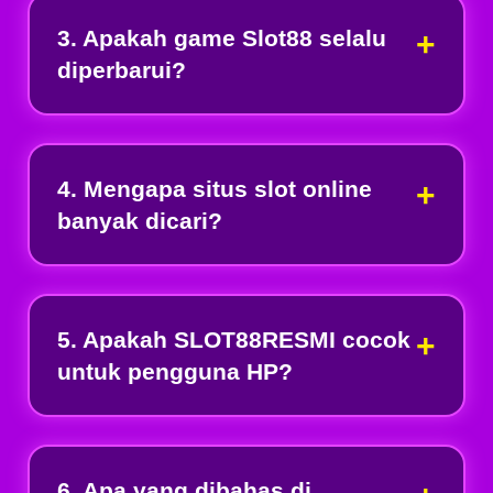
Y
3. Apakah game Slot88 selalu
+
diperbarui?
Yamatoya
Z
Zaxy
4. Mengapa situs slot online
+
Zoggs
banyak dicari?
0-9
4Moms
59S
5. Apakah SLOT88RESMI cocok
+
untuk pengguna HP?
6. Apa yang dibahas di