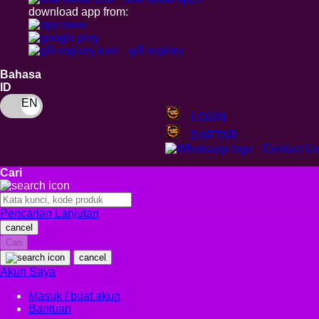
Oh Ma Grain
download app from:
Okiedog
gift registry
P
Bahasa
ID
Peachy
Phil & Ted's
LOGIN
DAFTAR
Philips Avent
Contact Us
Pigeon
Cari
Playgro
Poled Global
Pencarian Lanjutan
cancel
Ponycycle
Cari
Puma
cancel
Akun Saya
Pureats
Masuk / buat akun
Bantuan
Q