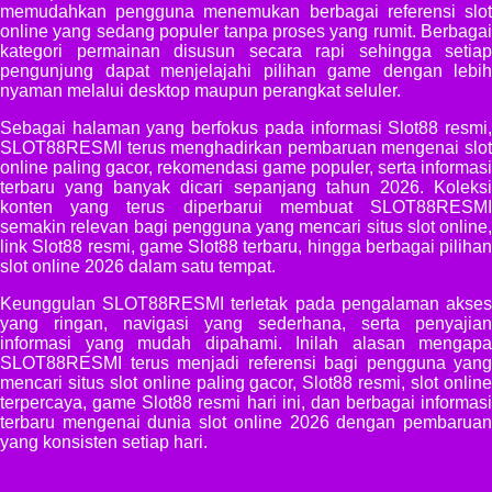
Starbooks
memudahkan pengguna menemukan berbagai referensi slot
online yang sedang populer tanpa proses yang rumit. Berbagai
Stick-O
kategori permainan disusun secara rapi sehingga setiap
pengunjung dapat menjelajahi pilihan game dengan lebih
Stokke
nyaman melalui desktop maupun perangkat seluler.
Sudocrem
Sebagai halaman yang berfokus pada informasi Slot88 resmi,
SLOT88RESMI terus menghadirkan pembaruan mengenai slot
Sumimo
online paling gacor, rekomendasi game populer, serta informasi
terbaru yang banyak dicari sepanjang tahun 2026. Koleksi
Sunnylife
konten yang terus diperbarui membuat SLOT88RESMI
semakin relevan bagi pengguna yang mencari situs slot online,
Sun-Staches
link Slot88 resmi, game Slot88 terbaru, hingga berbagai pilihan
slot online 2026 dalam satu tempat.
Swimava
Keunggulan SLOT88RESMI terletak pada pengalaman akses
T
yang ringan, navigasi yang sederhana, serta penyajian
informasi yang mudah dipahami. Inilah alasan mengapa
Tommee Tippee
SLOT88RESMI terus menjadi referensi bagi pengguna yang
mencari situs slot online paling gacor, Slot88 resmi, slot online
Trunki
terpercaya, game Slot88 resmi hari ini, dan berbagai informasi
terbaru mengenai dunia slot online 2026 dengan pembaruan
Tutti Bambini
yang konsisten setiap hari.
Twistshake