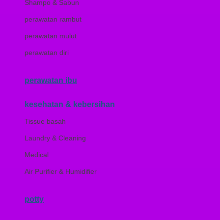
Shampo & Sabun
Love To Dream
perawatan rambut
M
perawatan mulut
Magformers
perawatan diri
Mama's Choice
perawatan ibu
Mamas&Papas
Mamaway
kesehatan & kebersihan
Maxi Cosi
Tissue basah
Megabloks
Laundry & Cleaning
Micro
Medical
MiDeer
Air Purifier & Humidifier
Mimi & Lula
potty
Mini Monkey
Moby