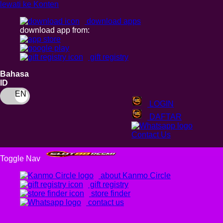
lewati ke Konten
download apps
download app from:
gift registry
Bahasa
ID
LOGIN
DAFTAR
Contact Us
Toggle Nav
about Kanmo Circle
gift registry
store finder
contact us