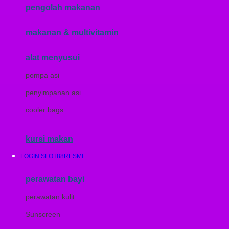
Joolz
pengolah makanan
Jujube
makanan & multivitamin
K
alat menyusui
Kiddycuts
pompa asi
Kumon
penyimpanan asi
L
cooler bags
Leapfrog
Leclerc
kursi makan
Lee Vierra
LOGIN SLOT88RESMI
Lillebaby
perawatan bayi
Little Bird Told Me
perawatan kulit
Little Miss Janis
Sunscreen
London Taxi