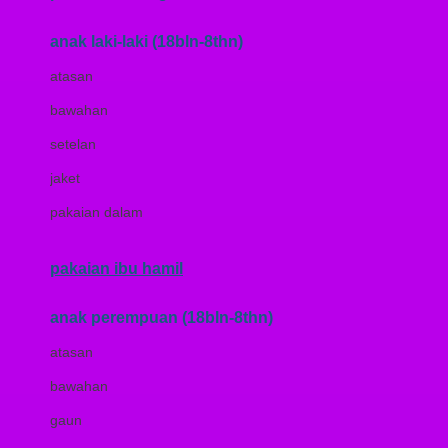
Bumkins
anak laki-laki (18bln-8thn)
C
atasan
Cetaphil
bawahan
Chicco
setelan
Childlife
jaket
Clevamama
pakaian dalam
Cocolatte
Cottonseeds
pakaian ibu hamil
Cozy N Safe
anak perempuan (18bln-8thn)
Crane
atasan
Cybex
bawahan
D
gaun
Dae Organics