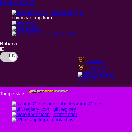
lewati ke Konten
download apps
download app from:
gift registry
Bahasa
ID
LOGIN
DAFTAR
Contact Us
Toggle Nav
about Kanmo Circle
gift registry
store finder
contact us