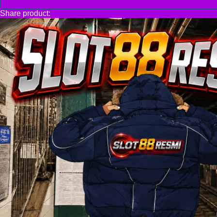
Share product: