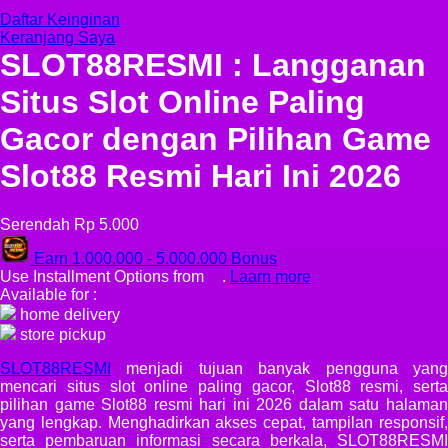
Daftar Keinginan
QV Baby
Keranjang Saya
SLOT88RESMI : Langganan
R
Situs Slot Online Paling
Real Shades
Gacor dengan Pilihan Game
Red Castle
Slot88 Resmi Hari Ini 2026
Ribbon Madness
S
Serendah
Rp 5.000
Sebamed
Earn
1.000.000
-
5.000.000
Bonus
Use Installment Options from
.
Laarn more
Silver Cross
Available for :
home delivery
Simply Idea
store pickup
Skip Hop
SLOT88RESMI
menjadi tujuan banyak pengguna yang
mencari situs slot online paling gacor, Slot88 resmi, serta
Spectra
pilihan game Slot88 resmi hari ini 2026 dalam satu halaman
yang lengkap. Menghadirkan akses cepat, tampilan responsif,
Squishmallows
serta pembaruan informasi secara berkala, SLOT88RESMI