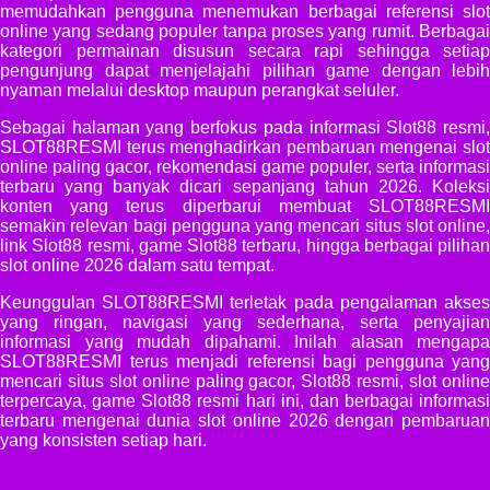
Starbooks
memudahkan pengguna menemukan berbagai referensi slot
online yang sedang populer tanpa proses yang rumit. Berbagai
Stick-O
kategori permainan disusun secara rapi sehingga setiap
pengunjung dapat menjelajahi pilihan game dengan lebih
Stokke
nyaman melalui desktop maupun perangkat seluler.
Sudocrem
Sebagai halaman yang berfokus pada informasi Slot88 resmi,
SLOT88RESMI terus menghadirkan pembaruan mengenai slot
Sumimo
online paling gacor, rekomendasi game populer, serta informasi
terbaru yang banyak dicari sepanjang tahun 2026. Koleksi
Sunnylife
konten yang terus diperbarui membuat SLOT88RESMI
semakin relevan bagi pengguna yang mencari situs slot online,
Sun-Staches
link Slot88 resmi, game Slot88 terbaru, hingga berbagai pilihan
slot online 2026 dalam satu tempat.
Swimava
Keunggulan SLOT88RESMI terletak pada pengalaman akses
T
yang ringan, navigasi yang sederhana, serta penyajian
informasi yang mudah dipahami. Inilah alasan mengapa
Tommee Tippee
SLOT88RESMI terus menjadi referensi bagi pengguna yang
mencari situs slot online paling gacor, Slot88 resmi, slot online
Trunki
terpercaya, game Slot88 resmi hari ini, dan berbagai informasi
terbaru mengenai dunia slot online 2026 dengan pembaruan
Tutti Bambini
yang konsisten setiap hari.
Twistshake