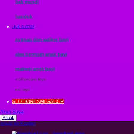
bak mandi
Momami
handuk
Mothercare
LINK SLOT88
Mustela
My Buddy Tag
ayunan dan walker bayi
My K
alas bermain anak bayi
N
mainan anak bayi
Naif
mothercare toys
Nike
elc toys
Nordic Natural
SLOT88RESMI GACOR
Nuby
Akun Saya
Nuna
Masuk
lewati ke Konten
O
download apps