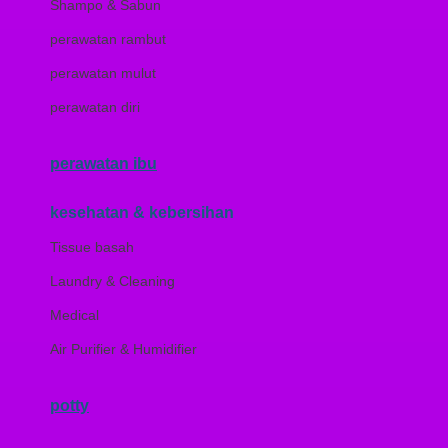
Shampo & Sabun
Love To Dream
perawatan rambut
M
perawatan mulut
Magformers
perawatan diri
Mama's Choice
perawatan ibu
Mamas&Papas
Mamaway
kesehatan & kebersihan
Maxi Cosi
Tissue basah
Megabloks
Laundry & Cleaning
Micro
Medical
MiDeer
Air Purifier & Humidifier
Mimi & Lula
potty
Mini Monkey
Moby