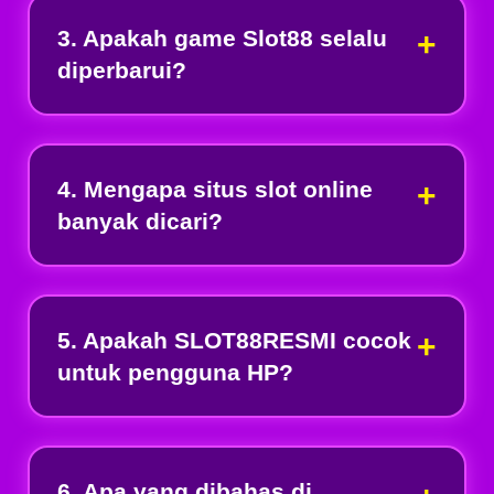
Y
3. Apakah game Slot88 selalu
+
diperbarui?
Yamatoya
Z
Zaxy
4. Mengapa situs slot online
+
Zoggs
banyak dicari?
0-9
4Moms
59S
5. Apakah SLOT88RESMI cocok
+
untuk pengguna HP?
6. Apa yang dibahas di