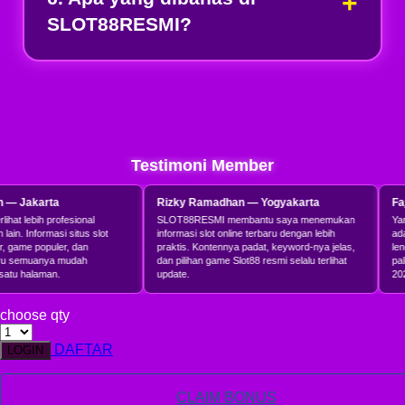
+
SLOT88RESMI?
Testimoni Member
Rizky Ramadhan — Yogyakarta
Fajar Hidayat —
ional
SLOT88RESMI membantu saya menemukan
Yang paling saya 
tus slot
informasi slot online terbaru dengan lebih
adalah tampilannya 
 dan
praktis. Kontennya padat, keyword-nya jelas,
lengkap. Cocok untu
dah
dan pilihan game Slot88 resmi selalu terlihat
paling gacor serta g
update.
2026.
choose qty
DAFTAR
LOGIN
CLAIM BONUS