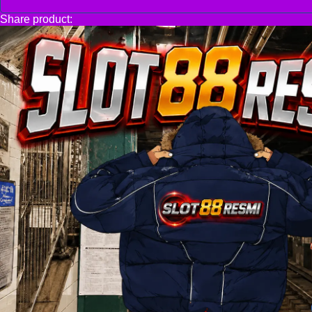
Share product: