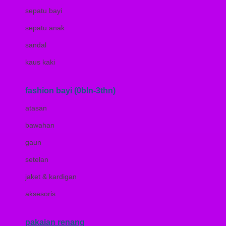
Bio Oil
sepatu bayi
Biolane
sepatu anak
Bite Fighters
sandal
Bizzi Growin
kaus kaki
Blackmores
fashion bayi (0bln-3thn)
Blooming Marvellous
atasan
Bonnels
bawahan
Bravado
gaun
Bruder
setelan
Brush Baby
jaket & kardigan
Buds Organics
aksesoris
Bugaboo
Buggygear
pakaian renang