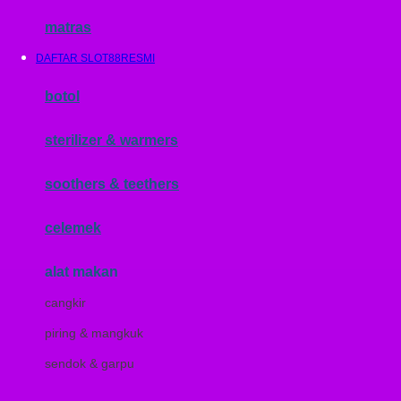
Hauck
matras
Havaianas
DAFTAR SLOT88RESMI
Hegen
botol
Hot Wheels
sterilizer & warmers
Hybrid
I
soothers & teethers
Inlacta DHA
celemek
Interlac
alat makan
Ivenet
cangkir
J
piring & mangkuk
Jack N Jill
sendok & garpu
Joie