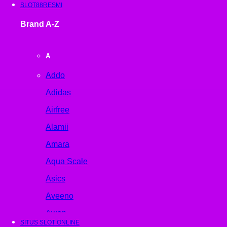
SLOT88RESMI
Brand A-Z
A
Addo
Adidas
Airfree
Alamii
Amara
Aqua Scale
Asics
Aveeno
Awan
SITUS SLOT ONLINE