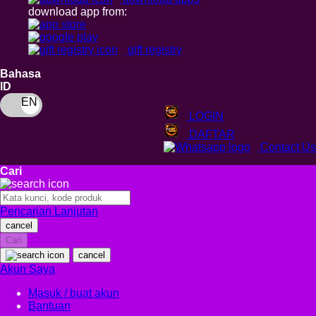
Oh Ma Grain
download app from:
Okiedog
gift registry
P
Bahasa
ID
Peachy
Phil & Ted's
LOGIN
DAFTAR
Philips Avent
Contact Us
Pigeon
Cari
Playgro
Poled Global
Pencarian Lanjutan
cancel
Ponycycle
Cari
Puma
cancel
Akun Saya
Pureats
Masuk / buat akun
Bantuan
Q