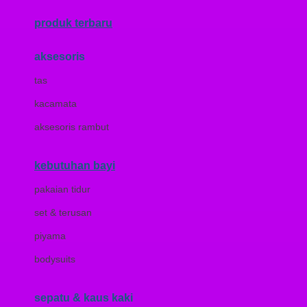
Azetabio
produk terbaru
B
aksesoris
Baabaasheepz
tas
Babiators
kacamata
Baby Dove
aksesoris rambut
Baby Jogger
Baby Rovega
kebutuhan bayi
Babybee
pakaian tidur
Banana Boat
set & terusan
Banz
piyama
Barbie
bodysuits
Beaba
Beauty Barn
sepatu & kaus kaki