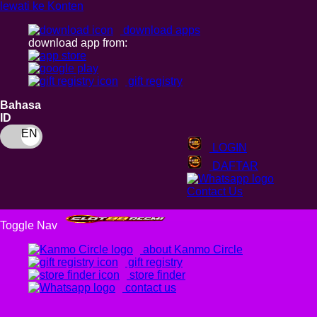
lewati ke Konten
download apps
download app from:
gift registry
Bahasa
ID
LOGIN
DAFTAR
Contact Us
Toggle Nav
about Kanmo Circle
gift registry
store finder
contact us