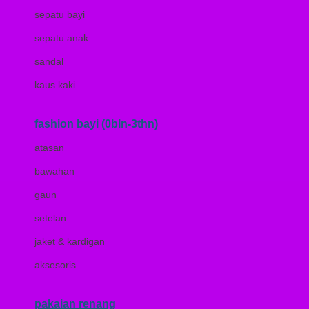
Bio Oil
sepatu bayi
Biolane
sepatu anak
Bite Fighters
sandal
Bizzi Growin
kaus kaki
Blackmores
fashion bayi (0bln-3thn)
Blooming Marvellous
atasan
Bonnels
bawahan
Bravado
gaun
Bruder
setelan
Brush Baby
jaket & kardigan
Buds Organics
aksesoris
Bugaboo
Buggygear
pakaian renang