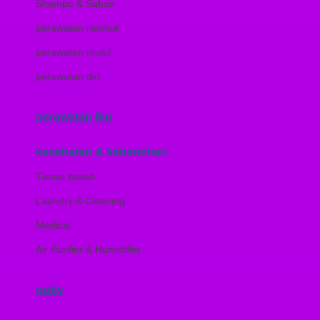
Shampo & Sabun
Love To Dream
perawatan rambut
M
perawatan mulut
Magformers
perawatan diri
Mama's Choice
perawatan ibu
Mamas&Papas
Mamaway
kesehatan & kebersihan
Maxi Cosi
Tissue basah
Megabloks
Laundry & Cleaning
Micro
Medical
MiDeer
Air Purifier & Humidifier
Mimi & Lula
potty
Mini Monkey
Moby