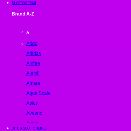
SLOT88RESMI
Brand A-Z
A
Addo
Adidas
Airfree
Alamii
Amara
Aqua Scale
Asics
Aveeno
Awan
SITUS SLOT ONLINE