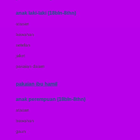
Bumkins
anak laki-laki (18bln-8thn)
C
atasan
Cetaphil
bawahan
Chicco
setelan
Childlife
jaket
Clevamama
pakaian dalam
Cocolatte
Cottonseeds
pakaian ibu hamil
Cozy N Safe
anak perempuan (18bln-8thn)
Crane
atasan
Cybex
bawahan
D
gaun
Dae Organics