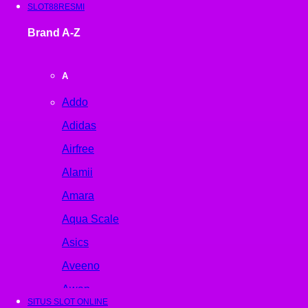
SLOT88RESMI
Brand A-Z
A
Addo
Adidas
Airfree
Alamii
Amara
Aqua Scale
Asics
Aveeno
Awan
SITUS SLOT ONLINE