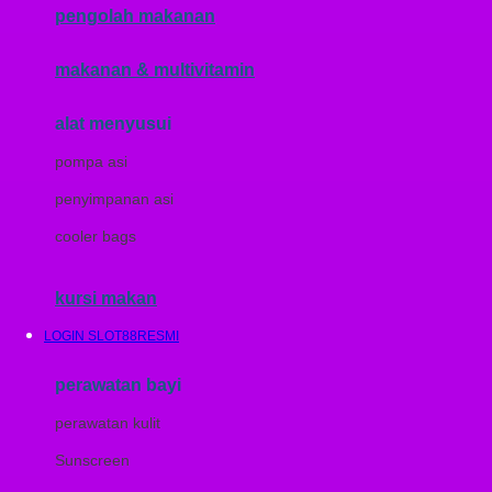
Joolz
pengolah makanan
Jujube
makanan & multivitamin
K
alat menyusui
Kiddycuts
pompa asi
Kumon
penyimpanan asi
L
cooler bags
Leapfrog
Leclerc
kursi makan
Lee Vierra
LOGIN SLOT88RESMI
Lillebaby
perawatan bayi
Little Bird Told Me
perawatan kulit
Little Miss Janis
Sunscreen
London Taxi