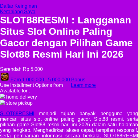
Daftar Keinginan
QV Baby
Keranjang Saya
SLOT88RESMI : Langganan
R
Situs Slot Online Paling
Real Shades
Gacor dengan Pilihan Game
Red Castle
Slot88 Resmi Hari Ini 2026
Ribbon Madness
S
Serendah
Rp 5.000
Sebamed
Earn
1.000.000
-
5.000.000
Bonus
Use Installment Options from
.
Laarn more
Silver Cross
Available for :
home delivery
Simply Idea
store pickup
Skip Hop
SLOT88RESMI
menjadi tujuan banyak pengguna yang
mencari situs slot online paling gacor, Slot88 resmi, serta
Spectra
pilihan game Slot88 resmi hari ini 2026 dalam satu halaman
yang lengkap. Menghadirkan akses cepat, tampilan responsif,
Squishmallows
serta pembaruan informasi secara berkala, SLOT88RESMI