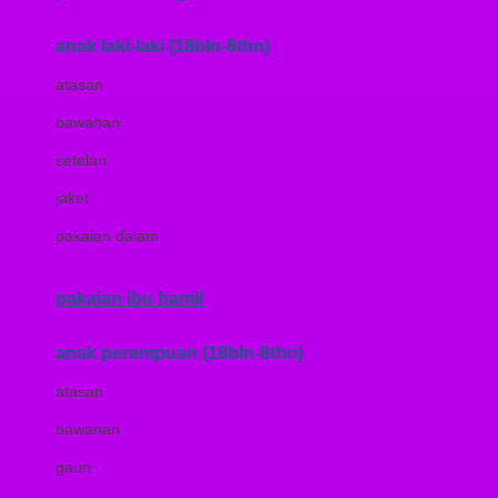
Bumkins
anak laki-laki (18bln-8thn)
C
atasan
Cetaphil
bawahan
Chicco
setelan
Childlife
jaket
Clevamama
pakaian dalam
Cocolatte
Cottonseeds
pakaian ibu hamil
Cozy N Safe
anak perempuan (18bln-8thn)
Crane
atasan
Cybex
bawahan
D
gaun
Dae Organics