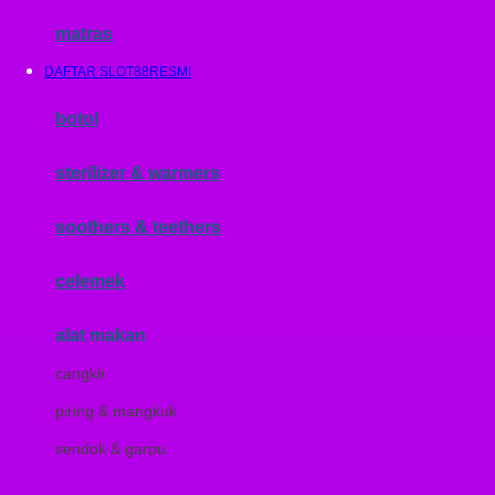
Hauck
matras
Havaianas
DAFTAR SLOT88RESMI
Hegen
botol
Hot Wheels
sterilizer & warmers
Hybrid
I
soothers & teethers
Inlacta DHA
celemek
Interlac
alat makan
Ivenet
cangkir
J
piring & mangkuk
Jack N Jill
sendok & garpu
Joie