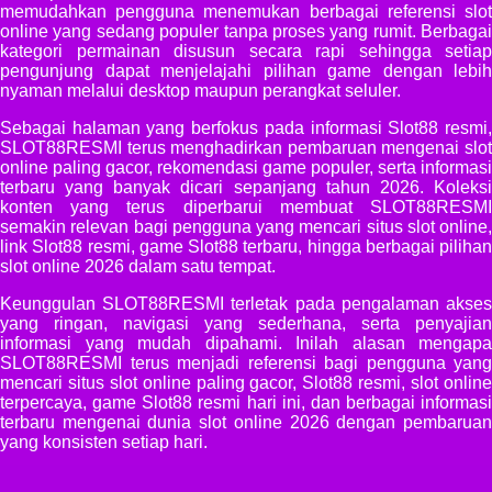
Starbooks
memudahkan pengguna menemukan berbagai referensi slot
online yang sedang populer tanpa proses yang rumit. Berbagai
Stick-O
kategori permainan disusun secara rapi sehingga setiap
pengunjung dapat menjelajahi pilihan game dengan lebih
Stokke
nyaman melalui desktop maupun perangkat seluler.
Sudocrem
Sebagai halaman yang berfokus pada informasi Slot88 resmi,
SLOT88RESMI terus menghadirkan pembaruan mengenai slot
Sumimo
online paling gacor, rekomendasi game populer, serta informasi
terbaru yang banyak dicari sepanjang tahun 2026. Koleksi
Sunnylife
konten yang terus diperbarui membuat SLOT88RESMI
semakin relevan bagi pengguna yang mencari situs slot online,
Sun-Staches
link Slot88 resmi, game Slot88 terbaru, hingga berbagai pilihan
slot online 2026 dalam satu tempat.
Swimava
Keunggulan SLOT88RESMI terletak pada pengalaman akses
T
yang ringan, navigasi yang sederhana, serta penyajian
informasi yang mudah dipahami. Inilah alasan mengapa
Tommee Tippee
SLOT88RESMI terus menjadi referensi bagi pengguna yang
mencari situs slot online paling gacor, Slot88 resmi, slot online
Trunki
terpercaya, game Slot88 resmi hari ini, dan berbagai informasi
terbaru mengenai dunia slot online 2026 dengan pembaruan
Tutti Bambini
yang konsisten setiap hari.
Twistshake