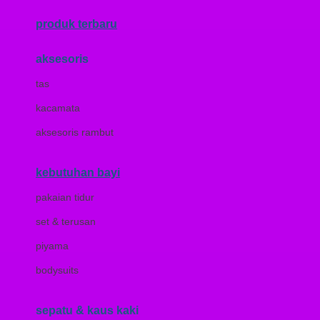
Azetabio
produk terbaru
B
aksesoris
Baabaasheepz
tas
Babiators
kacamata
Baby Dove
aksesoris rambut
Baby Jogger
Baby Rovega
kebutuhan bayi
Babybee
pakaian tidur
Banana Boat
set & terusan
Banz
piyama
Barbie
bodysuits
Beaba
Beauty Barn
sepatu & kaus kaki