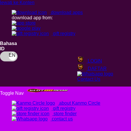
lewati ke Konten
download apps
download app from:
gift registry
Bahasa
ID
LOGIN
DAFTAR
Contact Us
Toggle Nav
about Kanmo Circle
gift registry
store finder
contact us