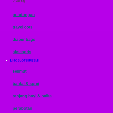
0-36 Kg
Fisher Price
Flipper
gendongan
Friends Of Sally
travel cots
G
Gb
diaper bags
Geko
aksesoris
Graco
LINK SLOT88RESMI
Gund
selimut
H
bantal & sprei
Habbie
Haenim
ranjang bayi & balita
Happy Horse
perabotan
Happy Tummy