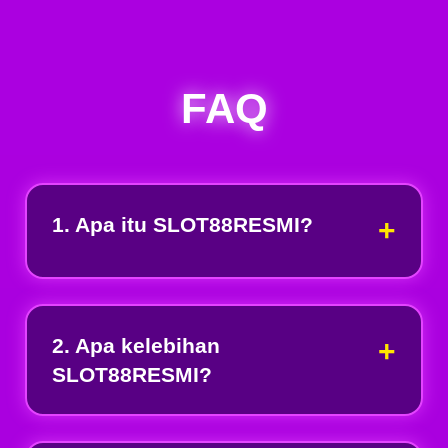
TY Toys
U
FAQ
V
Veja
Vitaflow
1. Apa itu SLOT88RESMI?
+
Vtech
W
Waterland
2. Apa kelebihan
+
Wellness
SLOT88RESMI?
X
Xootz