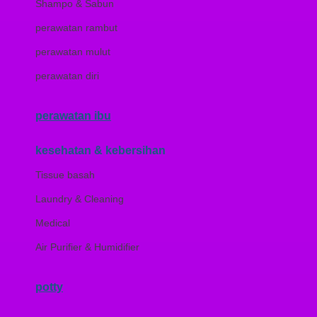
Shampo & Sabun
Love To Dream
perawatan rambut
M
perawatan mulut
Magformers
perawatan diri
Mama's Choice
perawatan ibu
Mamas&Papas
Mamaway
kesehatan & kebersihan
Maxi Cosi
Tissue basah
Megabloks
Laundry & Cleaning
Micro
Medical
MiDeer
Air Purifier & Humidifier
Mimi & Lula
potty
Mini Monkey
Moby