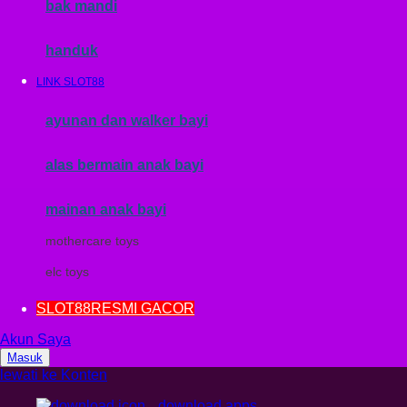
bak mandi
Momami
handuk
Mothercare
LINK SLOT88
Mustela
My Buddy Tag
ayunan dan walker bayi
My K
alas bermain anak bayi
N
mainan anak bayi
Naif
mothercare toys
Nike
elc toys
Nordic Natural
SLOT88RESMI GACOR
Nuby
Akun Saya
Nuna
Masuk
lewati ke Konten
O
download apps