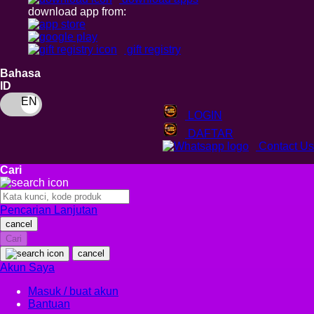
Oh Ma Grain
download app from:
Okiedog
gift registry
P
Bahasa
ID
Peachy
Phil & Ted's
LOGIN
DAFTAR
Philips Avent
Contact Us
Pigeon
Cari
Playgro
Poled Global
Pencarian Lanjutan
cancel
Ponycycle
Cari
Puma
cancel
Akun Saya
Pureats
Masuk / buat akun
Bantuan
Q