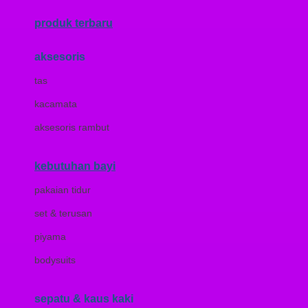
Azetabio
produk terbaru
B
aksesoris
Baabaasheepz
tas
Babiators
kacamata
Baby Dove
aksesoris rambut
Baby Jogger
Baby Rovega
kebutuhan bayi
Babybee
pakaian tidur
Banana Boat
set & terusan
Banz
piyama
Barbie
bodysuits
Beaba
Beauty Barn
sepatu & kaus kaki