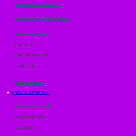
Joolz
pengolah makanan
Jujube
makanan & multivitamin
K
alat menyusui
Kiddycuts
pompa asi
Kumon
penyimpanan asi
L
cooler bags
Leapfrog
Leclerc
kursi makan
Lee Vierra
LOGIN SLOT88RESMI
Lillebaby
perawatan bayi
Little Bird Told Me
perawatan kulit
Little Miss Janis
Sunscreen
London Taxi