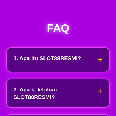
TY Toys
U
FAQ
V
Veja
Vitaflow
1. Apa itu SLOT88RESMI?
+
Vtech
W
Waterland
2. Apa kelebihan
+
Wellness
SLOT88RESMI?
X
Xootz