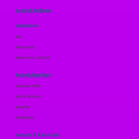
Azetabio
produk terbaru
B
aksesoris
Baabaasheepz
tas
Babiators
kacamata
Baby Dove
aksesoris rambut
Baby Jogger
Baby Rovega
kebutuhan bayi
Babybee
pakaian tidur
Banana Boat
set & terusan
Banz
piyama
Barbie
bodysuits
Beaba
Beauty Barn
sepatu & kaus kaki