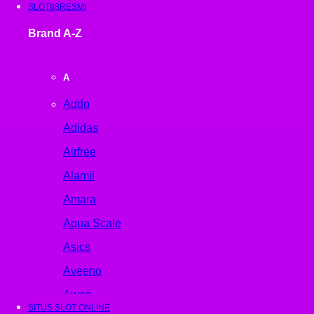
SLOT88RESMI
Brand A-Z
A
Addo
Adidas
Airfree
Alamii
Amara
Aqua Scale
Asics
Aveeno
Awan
SITUS SLOT ONLINE