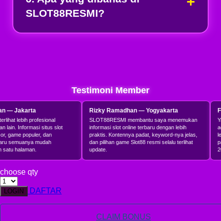
+
SLOT88RESMI?
Testimoni Member
Rizky Ramadhan — Yogyakarta
Fajar Hidayat
esional
SLOT88RESMI membantu saya menemukan
Yang paling say
situs slot
informasi slot online terbaru dengan lebih
adalah tampilanny
r, dan
praktis. Kontennya padat, keyword-nya jelas,
lengkap. Cocok un
mudah
dan pilihan game Slot88 resmi selalu terlihat
paling gacor serta
update.
2026.
choose qty
DAFTAR
LOGIN
CLAIM BONUS