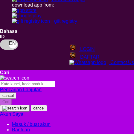
Oh Ma Grain
download app from:
Okiedog
gift registry
P
Bahasa
ID
Peachy
Phil & Ted's
LOGIN
DAFTAR
Philips Avent
Contact Us
Pigeon
Cari
Playgro
Poled Global
Pencarian Lanjutan
cancel
Ponycycle
Cari
Puma
cancel
Akun Saya
Pureats
Masuk / buat akun
Bantuan
Q