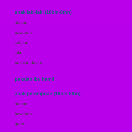
Bumkins
anak laki-laki (18bln-8thn)
C
atasan
Cetaphil
bawahan
Chicco
setelan
Childlife
jaket
Clevamama
pakaian dalam
Cocolatte
Cottonseeds
pakaian ibu hamil
Cozy N Safe
anak perempuan (18bln-8thn)
Crane
atasan
Cybex
bawahan
D
gaun
Dae Organics