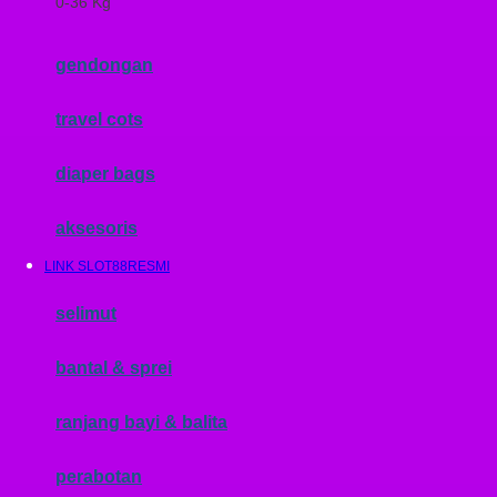
0-36 Kg
Fisher Price
Flipper
gendongan
Friends Of Sally
travel cots
G
Gb
diaper bags
Geko
aksesoris
Graco
LINK SLOT88RESMI
Gund
selimut
H
bantal & sprei
Habbie
Haenim
ranjang bayi & balita
Happy Horse
perabotan
Happy Tummy