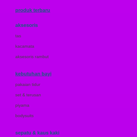
Azetabio
produk terbaru
B
aksesoris
Baabaasheepz
tas
Babiators
kacamata
Baby Dove
aksesoris rambut
Baby Jogger
Baby Rovega
kebutuhan bayi
Babybee
pakaian tidur
Banana Boat
set & terusan
Banz
piyama
Barbie
bodysuits
Beaba
Beauty Barn
sepatu & kaus kaki