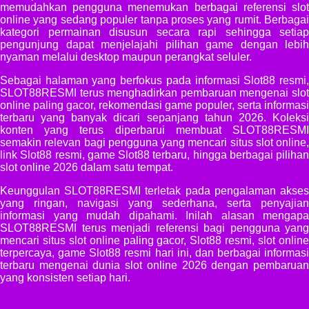
Starbooks
memudahkan pengguna menemukan berbagai referensi slot
online yang sedang populer tanpa proses yang rumit. Berbagai
Stick-O
kategori permainan disusun secara rapi sehingga setiap
pengunjung dapat menjelajahi pilihan game dengan lebih
Stokke
nyaman melalui desktop maupun perangkat seluler.
Sudocrem
Sebagai halaman yang berfokus pada informasi Slot88 resmi,
SLOT88RESMI terus menghadirkan pembaruan mengenai slot
Sumimo
online paling gacor, rekomendasi game populer, serta informasi
terbaru yang banyak dicari sepanjang tahun 2026. Koleksi
Sunnylife
konten yang terus diperbarui membuat SLOT88RESMI
semakin relevan bagi pengguna yang mencari situs slot online,
Sun-Staches
link Slot88 resmi, game Slot88 terbaru, hingga berbagai pilihan
slot online 2026 dalam satu tempat.
Swimava
Keunggulan SLOT88RESMI terletak pada pengalaman akses
T
yang ringan, navigasi yang sederhana, serta penyajian
informasi yang mudah dipahami. Inilah alasan mengapa
Tommee Tippee
SLOT88RESMI terus menjadi referensi bagi pengguna yang
mencari situs slot online paling gacor, Slot88 resmi, slot online
Trunki
terpercaya, game Slot88 resmi hari ini, dan berbagai informasi
terbaru mengenai dunia slot online 2026 dengan pembaruan
Tutti Bambini
yang konsisten setiap hari.
Twistshake