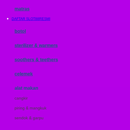
Hauck
matras
Havaianas
DAFTAR SLOT88RESMI
Hegen
botol
Hot Wheels
sterilizer & warmers
Hybrid
I
soothers & teethers
Inlacta DHA
celemek
Interlac
alat makan
Ivenet
cangkir
J
piring & mangkuk
Jack N Jill
sendok & garpu
Joie