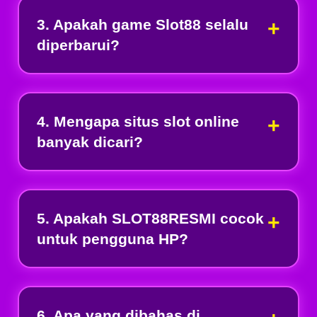
Y
3. Apakah game Slot88 selalu
+
diperbarui?
Yamatoya
Z
Zaxy
4. Mengapa situs slot online
+
Zoggs
banyak dicari?
0-9
4Moms
59S
5. Apakah SLOT88RESMI cocok
+
untuk pengguna HP?
6. Apa yang dibahas di