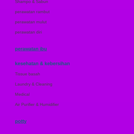
Shampo & Sabun
Love To Dream
perawatan rambut
M
perawatan mulut
Magformers
perawatan diri
Mama's Choice
perawatan ibu
Mamas&Papas
Mamaway
kesehatan & kebersihan
Maxi Cosi
Tissue basah
Megabloks
Laundry & Cleaning
Micro
Medical
MiDeer
Air Purifier & Humidifier
Mimi & Lula
potty
Mini Monkey
Moby