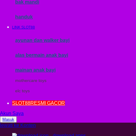
bak mandi
Momami
handuk
Mothercare
LINK SLOT88
Mustela
My Buddy Tag
ayunan dan walker bayi
My K
alas bermain anak bayi
N
mainan anak bayi
Naif
mothercare toys
Nike
elc toys
Nordic Natural
SLOT88RESMI GACOR
Nuby
Akun Saya
Nuna
Masuk
lewati ke Konten
O
download apps