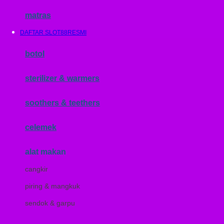
Hauck
matras
Havaianas
DAFTAR SLOT88RESMI
Hegen
botol
Hot Wheels
sterilizer & warmers
Hybrid
I
soothers & teethers
Inlacta DHA
celemek
Interlac
alat makan
Ivenet
cangkir
J
piring & mangkuk
Jack N Jill
sendok & garpu
Joie