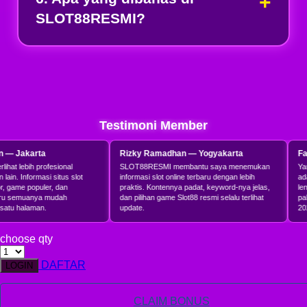
+
SLOT88RESMI?
Testimoni Member
Rizky Ramadhan — Yogyakarta
Fajar Hidayat —
ional
SLOT88RESMI membantu saya menemukan
Yang paling saya 
tus slot
informasi slot online terbaru dengan lebih
adalah tampilannya 
dan
praktis. Kontennya padat, keyword-nya jelas,
lengkap. Cocok untuk
dah
dan pilihan game Slot88 resmi selalu terlihat
paling gacor serta g
update.
2026.
choose qty
DAFTAR
LOGIN
CLAIM BONUS