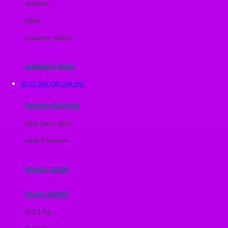
setelan
Docare
jaket
Doona
pakaian dalam
Down To Earth
Drew
pakaian tidur
Dr. Brown's
SLOT GACOR ONLINE
E
kereta dorong
ELC
bayi baru lahir
Ergobaby
usia 6 bulan+
Expert Care
koper anak
Ezyroller
kursi mobil
F
0-13 Kg
Felt So Sweet