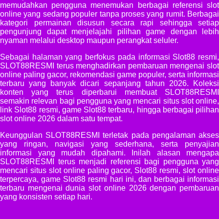
Starbooks
memudahkan pengguna menemukan berbagai referensi slot
online yang sedang populer tanpa proses yang rumit. Berbagai
Stick-O
kategori permainan disusun secara rapi sehingga setiap
pengunjung dapat menjelajahi pilihan game dengan lebih
Stokke
nyaman melalui desktop maupun perangkat seluler.
Sudocrem
Sebagai halaman yang berfokus pada informasi Slot88 resmi,
SLOT88RESMI terus menghadirkan pembaruan mengenai slot
Sumimo
online paling gacor, rekomendasi game populer, serta informasi
terbaru yang banyak dicari sepanjang tahun 2026. Koleksi
Sunnylife
konten yang terus diperbarui membuat SLOT88RESMI
semakin relevan bagi pengguna yang mencari situs slot online,
Sun-Staches
link Slot88 resmi, game Slot88 terbaru, hingga berbagai pilihan
slot online 2026 dalam satu tempat.
Swimava
Keunggulan SLOT88RESMI terletak pada pengalaman akses
T
yang ringan, navigasi yang sederhana, serta penyajian
informasi yang mudah dipahami. Inilah alasan mengapa
Tommee Tippee
SLOT88RESMI terus menjadi referensi bagi pengguna yang
mencari situs slot online paling gacor, Slot88 resmi, slot online
Trunki
terpercaya, game Slot88 resmi hari ini, dan berbagai informasi
terbaru mengenai dunia slot online 2026 dengan pembaruan
Tutti Bambini
yang konsisten setiap hari.
Twistshake