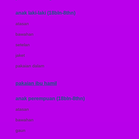
Bumkins
anak laki-laki (18bln-8thn)
C
atasan
Cetaphil
bawahan
Chicco
setelan
Childlife
jaket
Clevamama
pakaian dalam
Cocolatte
Cottonseeds
pakaian ibu hamil
Cozy N Safe
anak perempuan (18bln-8thn)
Crane
atasan
Cybex
bawahan
D
gaun
Dae Organics