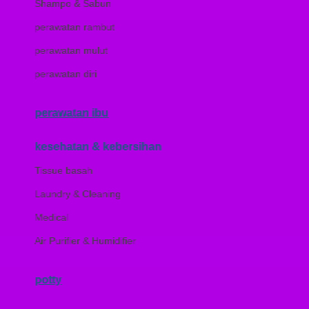
Shampo & Sabun
Love To Dream
perawatan rambut
M
perawatan mulut
Magformers
perawatan diri
Mama's Choice
perawatan ibu
Mamas&Papas
Mamaway
kesehatan & kebersihan
Maxi Cosi
Tissue basah
Megabloks
Laundry & Cleaning
Micro
Medical
MiDeer
Air Purifier & Humidifier
Mimi & Lula
potty
Mini Monkey
Moby