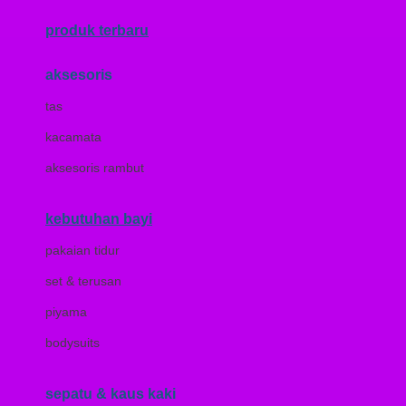
Azetabio
produk terbaru
B
aksesoris
Baabaasheepz
tas
Babiators
kacamata
Baby Dove
aksesoris rambut
Baby Jogger
Baby Rovega
kebutuhan bayi
Babybee
pakaian tidur
Banana Boat
set & terusan
Banz
piyama
Barbie
bodysuits
Beaba
Beauty Barn
sepatu & kaus kaki