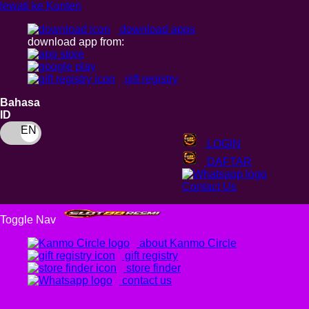
lewati ke Konten
download apps
download app from:
gift registry
Bahasa
ID
LOGIN
DAFTAR
Contact Us
Toggle Nav
about Kanmo Circle
gift registry
store finder
contact us