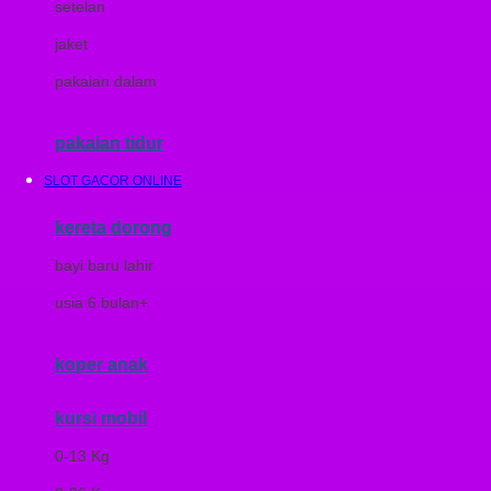
setelan
Docare
jaket
Doona
pakaian dalam
Down To Earth
Drew
pakaian tidur
Dr. Brown's
SLOT GACOR ONLINE
E
kereta dorong
ELC
bayi baru lahir
Ergobaby
usia 6 bulan+
Expert Care
koper anak
Ezyroller
kursi mobil
F
0-13 Kg
Felt So Sweet