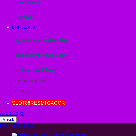
bak mandi
Momami
handuk
Mothercare
LINK SLOT88
Mustela
My Buddy Tag
ayunan dan walker bayi
My K
alas bermain anak bayi
N
mainan anak bayi
Naif
mothercare toys
Nike
elc toys
Nordic Natural
SLOT88RESMI GACOR
Nuby
Akun Saya
Nuna
Masuk
lewati ke Konten
O
download apps