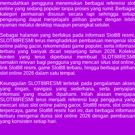
Starbooks
memudahkan pengguna menemukan berbagai referensi slot
online yang sedang populer tanpa proses yang rumit. Berbagai
Stick-O
kategori permainan disusun secara rapi sehingga setiap
pengunjung dapat menjelajahi pilihan game dengan lebih
Stokke
nyaman melalui desktop maupun perangkat seluler.
Sudocrem
Sebagai halaman yang berfokus pada informasi Slot88 resmi,
SLOT88RESMI terus menghadirkan pembaruan mengenai slot
Sumimo
online paling gacor, rekomendasi game populer, serta informasi
terbaru yang banyak dicari sepanjang tahun 2026. Koleksi
Sunnylife
konten yang terus diperbarui membuat SLOT88RESMI
semakin relevan bagi pengguna yang mencari situs slot online,
Sun-Staches
link Slot88 resmi, game Slot88 terbaru, hingga berbagai pilihan
slot online 2026 dalam satu tempat.
Swimava
Keunggulan SLOT88RESMI terletak pada pengalaman akses
T
yang ringan, navigasi yang sederhana, serta penyajian
informasi yang mudah dipahami. Inilah alasan mengapa
Tommee Tippee
SLOT88RESMI terus menjadi referensi bagi pengguna yang
mencari situs slot online paling gacor, Slot88 resmi, slot online
Trunki
terpercaya, game Slot88 resmi hari ini, dan berbagai informasi
terbaru mengenai dunia slot online 2026 dengan pembaruan
Tutti Bambini
yang konsisten setiap hari.
Twistshake