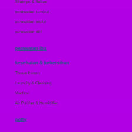
Shampo & Sabun
Love To Dream
perawatan rambut
M
perawatan mulut
Magformers
perawatan diri
Mama's Choice
perawatan ibu
Mamas&Papas
Mamaway
kesehatan & kebersihan
Maxi Cosi
Tissue basah
Megabloks
Laundry & Cleaning
Micro
Medical
MiDeer
Air Purifier & Humidifier
Mimi & Lula
potty
Mini Monkey
Moby