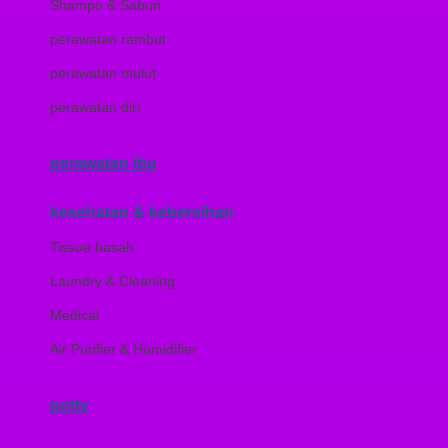
Shampo & Sabun
Love To Dream
perawatan rambut
M
perawatan mulut
Magformers
perawatan diri
Mama's Choice
perawatan ibu
Mamas&Papas
Mamaway
kesehatan & kebersihan
Maxi Cosi
Tissue basah
Megabloks
Laundry & Cleaning
Micro
Medical
MiDeer
Air Purifier & Humidifier
Mimi & Lula
potty
Mini Monkey
Moby