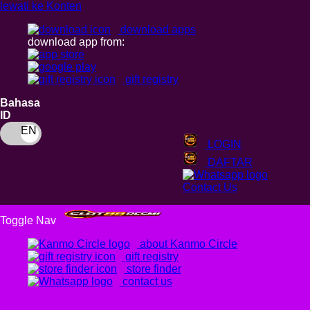
lewati ke Konten
download apps
download app from:
gift registry
Bahasa
ID
LOGIN
DAFTAR
Contact Us
Toggle Nav
about Kanmo Circle
gift registry
store finder
contact us