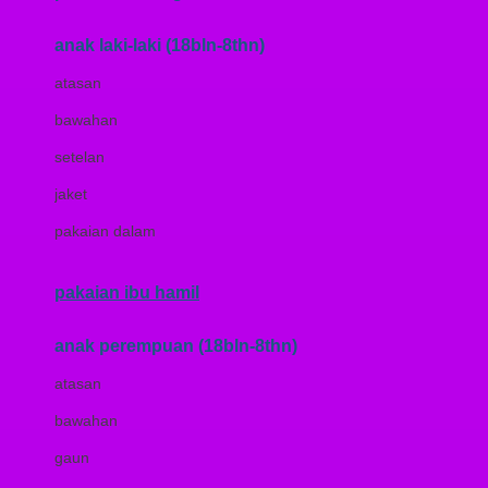
Bumkins
anak laki-laki (18bln-8thn)
C
atasan
Cetaphil
bawahan
Chicco
setelan
Childlife
jaket
Clevamama
pakaian dalam
Cocolatte
Cottonseeds
pakaian ibu hamil
Cozy N Safe
anak perempuan (18bln-8thn)
Crane
atasan
Cybex
bawahan
D
gaun
Dae Organics