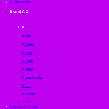
SLOT88RESMI
Brand A-Z
A
Addo
Adidas
Airfree
Alamii
Amara
Aqua Scale
Asics
Aveeno
Awan
SITUS SLOT ONLINE