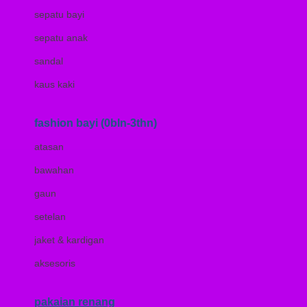
Bio Oil
sepatu bayi
Biolane
sepatu anak
Bite Fighters
sandal
Bizzi Growin
kaus kaki
Blackmores
fashion bayi (0bln-3thn)
Blooming Marvellous
atasan
Bonnels
bawahan
Bravado
gaun
Bruder
setelan
Brush Baby
jaket & kardigan
Buds Organics
aksesoris
Bugaboo
Buggygear
pakaian renang