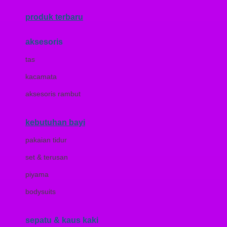
Azetabio
produk terbaru
B
aksesoris
Baabaasheepz
tas
Babiators
kacamata
Baby Dove
aksesoris rambut
Baby Jogger
Baby Rovega
kebutuhan bayi
Babybee
pakaian tidur
Banana Boat
set & terusan
Banz
piyama
Barbie
bodysuits
Beaba
Beauty Barn
sepatu & kaus kaki