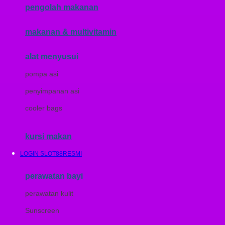
Joolz
pengolah makanan
Jujube
makanan & multivitamin
K
alat menyusui
Kiddycuts
pompa asi
Kumon
penyimpanan asi
L
cooler bags
Leapfrog
Leclerc
kursi makan
Lee Vierra
LOGIN SLOT88RESMI
Lillebaby
perawatan bayi
Little Bird Told Me
perawatan kulit
Little Miss Janis
Sunscreen
London Taxi