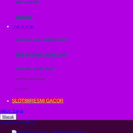
bak mandi
Momami
handuk
Mothercare
LINK SLOT88
Mustela
My Buddy Tag
ayunan dan walker bayi
My K
alas bermain anak bayi
N
mainan anak bayi
Naif
mothercare toys
Nike
elc toys
Nordic Natural
SLOT88RESMI GACOR
Nuby
Akun Saya
Nuna
Masuk
lewati ke Konten
O
download apps