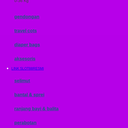
0-36 Kg
Fisher Price
Flipper
gendongan
Friends Of Sally
travel cots
G
Gb
diaper bags
Geko
aksesoris
Graco
LINK SLOT88RESMI
Gund
selimut
H
bantal & sprei
Habbie
Haenim
ranjang bayi & balita
Happy Horse
perabotan
Happy Tummy