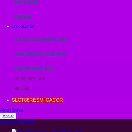
bak mandi
Momami
handuk
Mothercare
LINK SLOT88
Mustela
My Buddy Tag
ayunan dan walker bayi
My K
alas bermain anak bayi
N
mainan anak bayi
Naif
mothercare toys
Nike
elc toys
Nordic Natural
SLOT88RESMI GACOR
Nuby
Akun Saya
Nuna
Masuk
lewati ke Konten
O
download apps