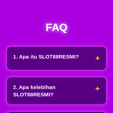
TY Toys
U
FAQ
V
Veja
Vitaflow
1. Apa itu SLOT88RESMI?
+
Vtech
W
Waterland
2. Apa kelebihan
+
Wellness
SLOT88RESMI?
X
Xootz