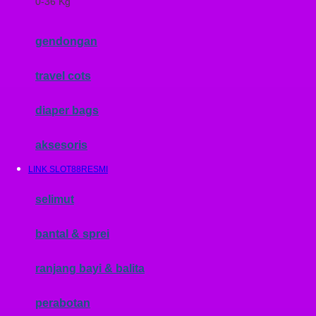
0-36 Kg
Fisher Price
Flipper
gendongan
Friends Of Sally
travel cots
G
Gb
diaper bags
Geko
aksesoris
Graco
LINK SLOT88RESMI
Gund
selimut
H
bantal & sprei
Habbie
Haenim
ranjang bayi & balita
Happy Horse
perabotan
Happy Tummy