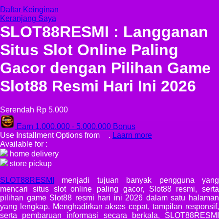
Daftar Keinginan
QV Baby
Keranjang Saya
SLOT88RESMI : Langganan
R
Situs Slot Online Paling
Real Shades
Gacor dengan Pilihan Game
Red Castle
Slot88 Resmi Hari Ini 2026
Ribbon Madness
S
Serendah
Rp 5.000
Sebamed
Earn
1.000.000
-
5.000.000
Bonus
Use Installment Options from
.
Laarn more
Silver Cross
Available for :
home delivery
Simply Idea
store pickup
Skip Hop
SLOT88RESMI
menjadi tujuan banyak pengguna yang
mencari situs slot online paling gacor, Slot88 resmi, serta
Spectra
pilihan game Slot88 resmi hari ini 2026 dalam satu halaman
yang lengkap. Menghadirkan akses cepat, tampilan responsif,
Squishmallows
serta pembaruan informasi secara berkala, SLOT88RESMI