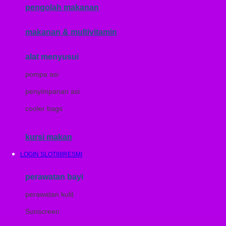
Joolz
pengolah makanan
Jujube
makanan & multivitamin
K
alat menyusui
Kiddycuts
pompa asi
Kumon
penyimpanan asi
L
cooler bags
Leapfrog
Leclerc
kursi makan
Lee Vierra
LOGIN SLOT88RESMI
Lillebaby
perawatan bayi
Little Bird Told Me
perawatan kulit
Little Miss Janis
Sunscreen
London Taxi