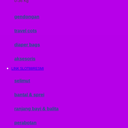
0-36 Kg
Fisher Price
Flipper
gendongan
Friends Of Sally
travel cots
G
Gb
diaper bags
Geko
aksesoris
Graco
LINK SLOT88RESMI
Gund
selimut
H
bantal & sprei
Habbie
Haenim
ranjang bayi & balita
Happy Horse
perabotan
Happy Tummy