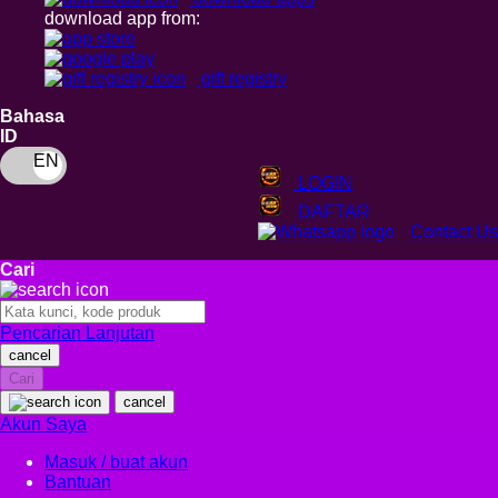
Oh Ma Grain
download app from:
Okiedog
gift registry
P
Bahasa
ID
Peachy
Phil & Ted's
LOGIN
DAFTAR
Philips Avent
Contact Us
Pigeon
Cari
Playgro
Poled Global
Pencarian Lanjutan
cancel
Ponycycle
Cari
Puma
cancel
Akun Saya
Pureats
Masuk / buat akun
Bantuan
Q