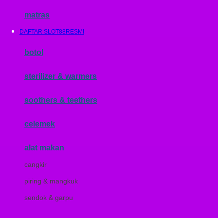
Hauck
matras
Havaianas
DAFTAR SLOT88RESMI
Hegen
botol
Hot Wheels
sterilizer & warmers
Hybrid
I
soothers & teethers
Inlacta DHA
celemek
Interlac
alat makan
Ivenet
cangkir
J
piring & mangkuk
Jack N Jill
sendok & garpu
Joie