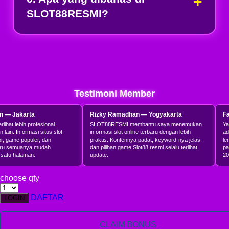
+
SLOT88RESMI?
Testimoni Member
Rizky Ramadhan — Yogyakarta
Fajar Hidayat 
sional
SLOT88RESMI membantu saya menemukan
Yang paling saya
itus slot
informasi slot online terbaru dengan lebih
adalah tampilannya
, dan
praktis. Kontennya padat, keyword-nya jelas,
lengkap. Cocok unt
udah
dan pilihan game Slot88 resmi selalu terlihat
paling gacor serta 
update.
2026.
choose qty
DAFTAR
LOGIN
CLAIM BONUS