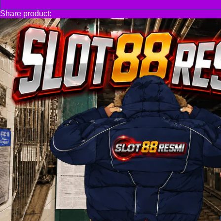
Share product: