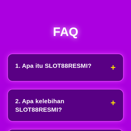
TY Toys
U
FAQ
V
Veja
Vitaflow
1. Apa itu SLOT88RESMI?
+
Vtech
W
Waterland
2. Apa kelebihan
+
Wellness
SLOT88RESMI?
X
Xootz