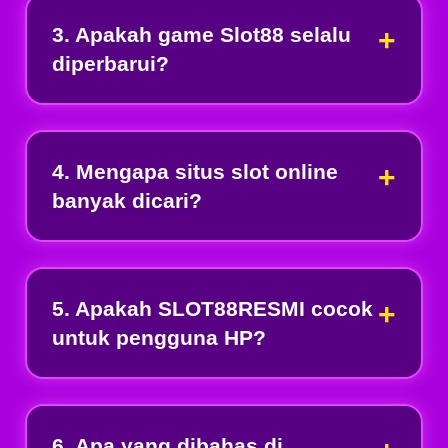
Y
3. Apakah game Slot88 selalu
+
diperbarui?
Yamatoya
Z
Zaxy
4. Mengapa situs slot online
+
Zoggs
banyak dicari?
0-9
4Moms
59S
5. Apakah SLOT88RESMI cocok
+
untuk pengguna HP?
6. Apa yang dibahas di