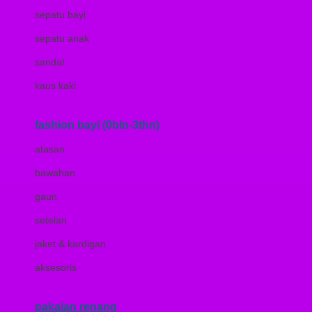
Bio Oil
sepatu bayi
Biolane
sepatu anak
Bite Fighters
sandal
Bizzi Growin
kaus kaki
Blackmores
fashion bayi (0bln-3thn)
Blooming Marvellous
atasan
Bonnels
bawahan
Bravado
gaun
Bruder
setelan
Brush Baby
jaket & kardigan
Buds Organics
aksesoris
Bugaboo
Buggygear
pakaian renang