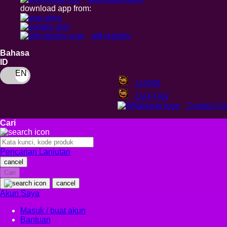
Oh Ma Grain
download app from:
Okiedog
gift registry
P
Bahasa
ID
Peachy
Phil & Ted's
LOGIN
DAFTAR
Philips Avent
Contact Us
Pigeon
Cari
Playgro
Poled Global
Pencarian Lanjutan
cancel
Ponycycle
Cari
Puma
cancel
Akun Saya
Pureats
Masuk / buat akun
Bantuan
Q