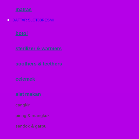
Hauck
matras
Havaianas
DAFTAR SLOT88RESMI
Hegen
botol
Hot Wheels
sterilizer & warmers
Hybrid
I
soothers & teethers
Inlacta DHA
celemek
Interlac
alat makan
Ivenet
cangkir
J
piring & mangkuk
Jack N Jill
sendok & garpu
Joie