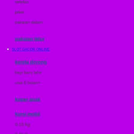
setelan
Docare
jaket
Doona
pakaian dalam
Down To Earth
Drew
pakaian tidur
Dr. Brown's
SLOT GACOR ONLINE
E
kereta dorong
ELC
bayi baru lahir
Ergobaby
usia 6 bulan+
Expert Care
koper anak
Ezyroller
kursi mobil
F
0-13 Kg
Felt So Sweet