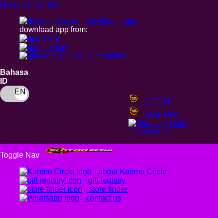
lewati ke Konten
download apps
download app from:
gift registry
Bahasa
ID
LOGIN
DAFTAR
Contact Us
Toggle Nav
about Kanmo Circle
gift registry
store finder
contact us