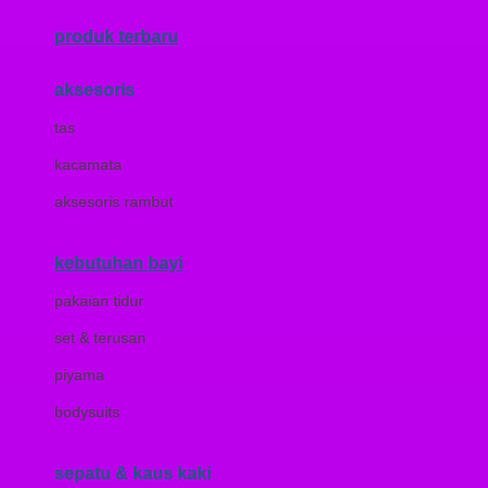
Azetabio
produk terbaru
B
aksesoris
Baabaasheepz
tas
Babiators
kacamata
Baby Dove
aksesoris rambut
Baby Jogger
Baby Rovega
kebutuhan bayi
Babybee
pakaian tidur
Banana Boat
set & terusan
Banz
piyama
Barbie
bodysuits
Beaba
Beauty Barn
sepatu & kaus kaki