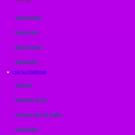
0-36 Kg
Fisher Price
Flipper
gendongan
Friends Of Sally
travel cots
G
Gb
diaper bags
Geko
aksesoris
Graco
LINK SLOT88RESMI
Gund
selimut
H
bantal & sprei
Habbie
Haenim
ranjang bayi & balita
Happy Horse
perabotan
Happy Tummy