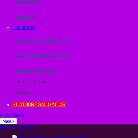
bak mandi
Momami
handuk
Mothercare
LINK SLOT88
Mustela
My Buddy Tag
ayunan dan walker bayi
My K
alas bermain anak bayi
N
mainan anak bayi
Naif
mothercare toys
Nike
elc toys
Nordic Natural
SLOT88RESMI GACOR
Nuby
Akun Saya
Nuna
Masuk
lewati ke Konten
O
download apps