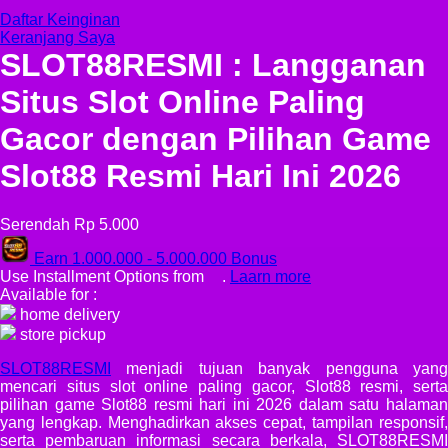
Daftar Keinginan
QV Baby
Keranjang Saya
SLOT88RESMI : Langganan
R
Situs Slot Online Paling
Real Shades
Gacor dengan Pilihan Game
Red Castle
Slot88 Resmi Hari Ini 2026
Ribbon Madness
S
Serendah
Rp 5.000
Sebamed
Earn
1.000.000
-
5.000.000
Bonus
Use Installment Options from
.
Laarn more
Silver Cross
Available for :
home delivery
Simply Idea
store pickup
Skip Hop
SLOT88RESMI
menjadi tujuan banyak pengguna yang
mencari situs slot online paling gacor, Slot88 resmi, serta
Spectra
pilihan game Slot88 resmi hari ini 2026 dalam satu halaman
yang lengkap. Menghadirkan akses cepat, tampilan responsif,
Squishmallows
serta pembaruan informasi secara berkala, SLOT88RESMI