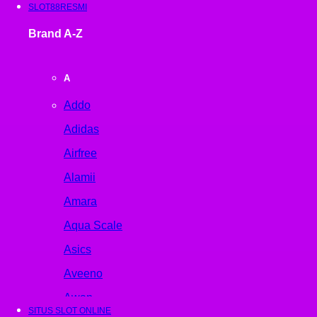
SLOT88RESMI
Brand A-Z
A
Addo
Adidas
Airfree
Alamii
Amara
Aqua Scale
Asics
Aveeno
Awan
SITUS SLOT ONLINE