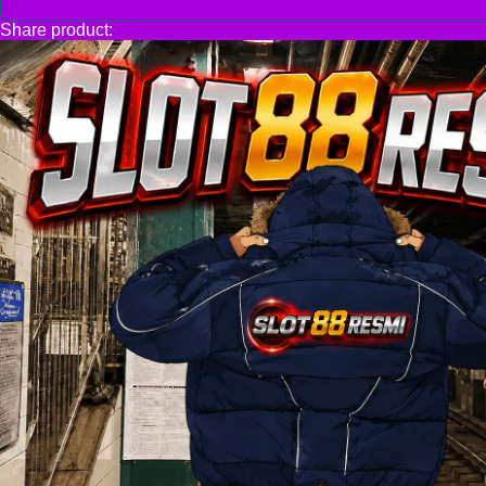
Share product: