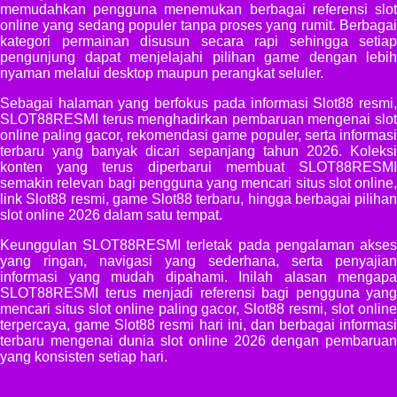
Starbooks
memudahkan pengguna menemukan berbagai referensi slot
online yang sedang populer tanpa proses yang rumit. Berbagai
Stick-O
kategori permainan disusun secara rapi sehingga setiap
pengunjung dapat menjelajahi pilihan game dengan lebih
Stokke
nyaman melalui desktop maupun perangkat seluler.
Sudocrem
Sebagai halaman yang berfokus pada informasi Slot88 resmi,
SLOT88RESMI terus menghadirkan pembaruan mengenai slot
Sumimo
online paling gacor, rekomendasi game populer, serta informasi
terbaru yang banyak dicari sepanjang tahun 2026. Koleksi
Sunnylife
konten yang terus diperbarui membuat SLOT88RESMI
semakin relevan bagi pengguna yang mencari situs slot online,
Sun-Staches
link Slot88 resmi, game Slot88 terbaru, hingga berbagai pilihan
slot online 2026 dalam satu tempat.
Swimava
Keunggulan SLOT88RESMI terletak pada pengalaman akses
T
yang ringan, navigasi yang sederhana, serta penyajian
informasi yang mudah dipahami. Inilah alasan mengapa
Tommee Tippee
SLOT88RESMI terus menjadi referensi bagi pengguna yang
mencari situs slot online paling gacor, Slot88 resmi, slot online
Trunki
terpercaya, game Slot88 resmi hari ini, dan berbagai informasi
terbaru mengenai dunia slot online 2026 dengan pembaruan
Tutti Bambini
yang konsisten setiap hari.
Twistshake