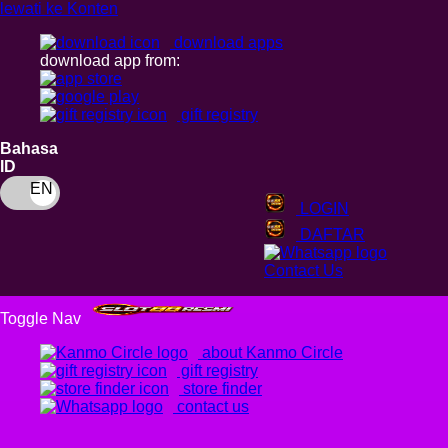
lewati ke Konten
download apps
download app from:
gift registry
Bahasa
ID
LOGIN
DAFTAR
Contact Us
Toggle Nav
about Kanmo Circle
gift registry
store finder
contact us