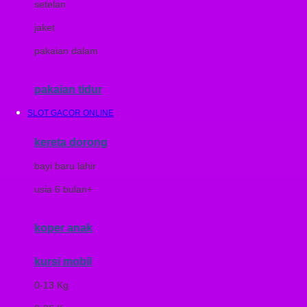
setelan
Docare
jaket
Doona
pakaian dalam
Down To Earth
Drew
pakaian tidur
Dr. Brown's
SLOT GACOR ONLINE
E
kereta dorong
ELC
bayi baru lahir
Ergobaby
usia 6 bulan+
Expert Care
koper anak
Ezyroller
kursi mobil
F
0-13 Kg
Felt So Sweet