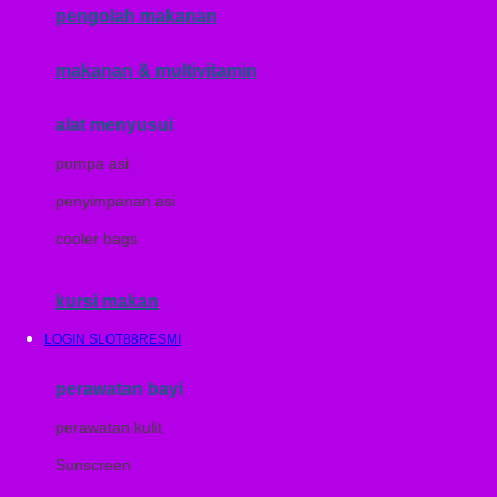
Joolz
pengolah makanan
Jujube
makanan & multivitamin
K
alat menyusui
Kiddycuts
pompa asi
Kumon
penyimpanan asi
L
cooler bags
Leapfrog
Leclerc
kursi makan
Lee Vierra
LOGIN SLOT88RESMI
Lillebaby
perawatan bayi
Little Bird Told Me
perawatan kulit
Little Miss Janis
Sunscreen
London Taxi