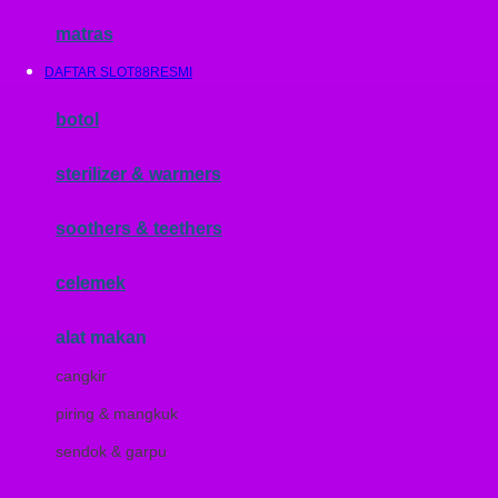
Hauck
matras
Havaianas
DAFTAR SLOT88RESMI
Hegen
botol
Hot Wheels
sterilizer & warmers
Hybrid
I
soothers & teethers
Inlacta DHA
celemek
Interlac
alat makan
Ivenet
cangkir
J
piring & mangkuk
Jack N Jill
sendok & garpu
Joie