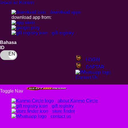
lewati ke Konten
download apps
download app from:
gift registry
Bahasa
ID
LOGIN
DAFTAR
Contact Us
Toggle Nav
about Kanmo Circle
gift registry
store finder
contact us