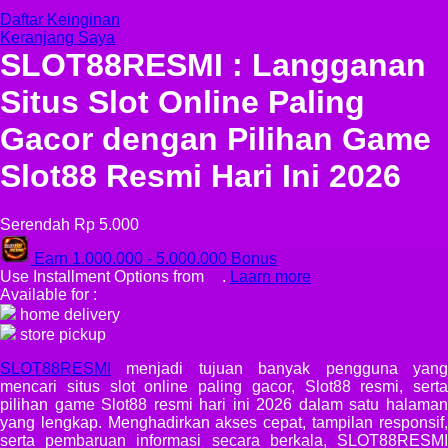
Daftar Keinginan
QV Baby
Keranjang Saya
SLOT88RESMI : Langganan
R
Situs Slot Online Paling
Real Shades
Gacor dengan Pilihan Game
Red Castle
Slot88 Resmi Hari Ini 2026
Ribbon Madness
S
Serendah
Rp 5.000
Sebamed
Earn
1.000.000
-
5.000.000
Bonus
Use Installment Options from
.
Laarn more
Silver Cross
Available for :
home delivery
Simply Idea
store pickup
Skip Hop
SLOT88RESMI
menjadi tujuan banyak pengguna yang
mencari situs slot online paling gacor, Slot88 resmi, serta
Spectra
pilihan game Slot88 resmi hari ini 2026 dalam satu halaman
yang lengkap. Menghadirkan akses cepat, tampilan responsif,
Squishmallows
serta pembaruan informasi secara berkala, SLOT88RESMI