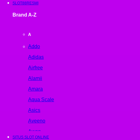
SLOT88RESMI
Brand A-Z
A
Addo
Adidas
Airfree
Alamii
Amara
Aqua Scale
Asics
Aveeno
Awan
SITUS SLOT ONLINE