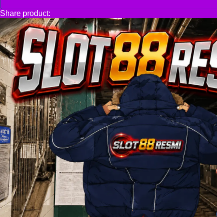
Share product: