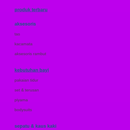
Azetabio
produk terbaru
B
aksesoris
Baabaasheepz
tas
Babiators
kacamata
Baby Dove
aksesoris rambut
Baby Jogger
Baby Rovega
kebutuhan bayi
Babybee
pakaian tidur
Banana Boat
set & terusan
Banz
piyama
Barbie
bodysuits
Beaba
Beauty Barn
sepatu & kaus kaki