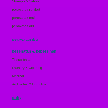
Shampo & Sabun
Love To Dream
perawatan rambut
M
perawatan mulut
Magformers
perawatan diri
Mama's Choice
perawatan ibu
Mamas&Papas
Mamaway
kesehatan & kebersihan
Maxi Cosi
Tissue basah
Megabloks
Laundry & Cleaning
Micro
Medical
MiDeer
Air Purifier & Humidifier
Mimi & Lula
potty
Mini Monkey
Moby