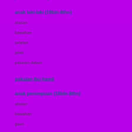
Bumkins
anak laki-laki (18bln-8thn)
C
atasan
Cetaphil
bawahan
Chicco
setelan
Childlife
jaket
Clevamama
pakaian dalam
Cocolatte
Cottonseeds
pakaian ibu hamil
Cozy N Safe
anak perempuan (18bln-8thn)
Crane
atasan
Cybex
bawahan
D
gaun
Dae Organics