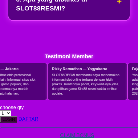
+
SLOT88RESMI?
Testimoni Member
Rizky Ramadhan — Yogyakarta
Fajar Hidayat —
ional
SLOT88RESMI membantu saya menemukan
Yang paling saya s
tus slot
informasi slot online terbaru dengan lebih
adalah tampilannya 
dan
praktis. Kontennya padat, keyword-nya jelas,
lengkap. Cocok untuk
dah
dan pilihan game Slot88 resmi selalu terlihat
paling gacor serta g
update.
2026.
choose qty
DAFTAR
LOGIN
CLAIM BONUS