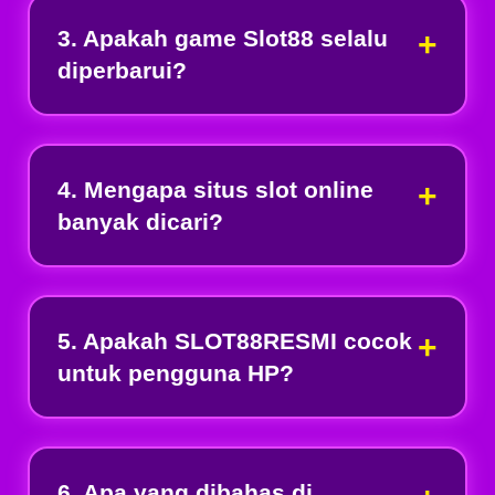
Y
3. Apakah game Slot88 selalu
+
diperbarui?
Yamatoya
Z
Zaxy
4. Mengapa situs slot online
+
Zoggs
banyak dicari?
0-9
4Moms
59S
5. Apakah SLOT88RESMI cocok
+
untuk pengguna HP?
6. Apa yang dibahas di