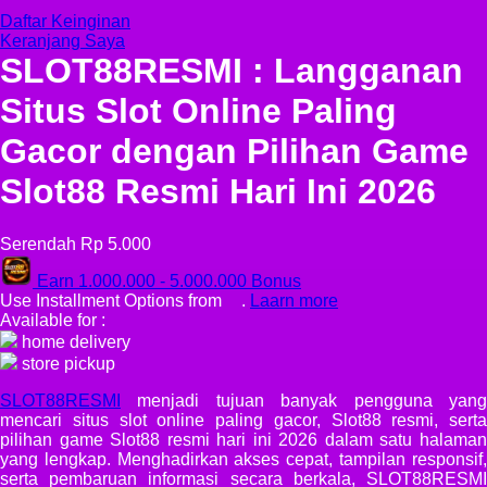
Daftar Keinginan
QV Baby
Keranjang Saya
SLOT88RESMI : Langganan
R
Situs Slot Online Paling
Real Shades
Gacor dengan Pilihan Game
Red Castle
Slot88 Resmi Hari Ini 2026
Ribbon Madness
S
Serendah
Rp 5.000
Sebamed
Earn
1.000.000
-
5.000.000
Bonus
Use Installment Options from
.
Laarn more
Silver Cross
Available for :
home delivery
Simply Idea
store pickup
Skip Hop
SLOT88RESMI
menjadi tujuan banyak pengguna yang
mencari situs slot online paling gacor, Slot88 resmi, serta
Spectra
pilihan game Slot88 resmi hari ini 2026 dalam satu halaman
yang lengkap. Menghadirkan akses cepat, tampilan responsif,
Squishmallows
serta pembaruan informasi secara berkala, SLOT88RESMI