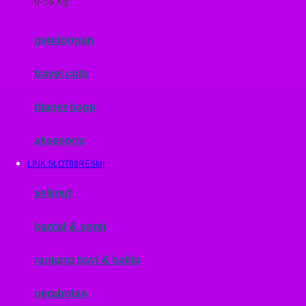
0-36 Kg
Fisher Price
Flipper
gendongan
Friends Of Sally
travel cots
G
Gb
diaper bags
Geko
aksesoris
Graco
LINK SLOT88RESMI
Gund
selimut
H
bantal & sprei
Habbie
Haenim
ranjang bayi & balita
Happy Horse
perabotan
Happy Tummy