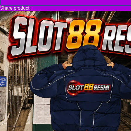
Share product: