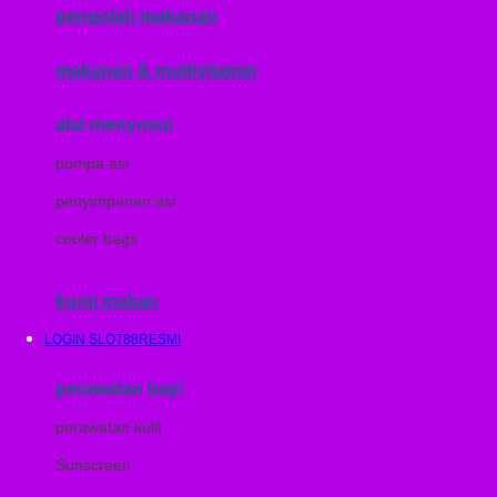
Joolz
pengolah makanan
Jujube
makanan & multivitamin
K
alat menyusui
Kiddycuts
pompa asi
Kumon
penyimpanan asi
L
cooler bags
Leapfrog
Leclerc
kursi makan
Lee Vierra
LOGIN SLOT88RESMI
Lillebaby
perawatan bayi
Little Bird Told Me
perawatan kulit
Little Miss Janis
Sunscreen
London Taxi