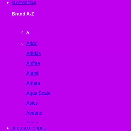
SLOT88RESMI
Brand A-Z
A
Addo
Adidas
Airfree
Alamii
Amara
Aqua Scale
Asics
Aveeno
Awan
SITUS SLOT ONLINE