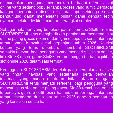
Starbooks
memudahkan pengguna menemukan berbagai referensi slot
online yang sedang populer tanpa proses yang rumit. Berbagai
Stick-O
kategori permainan disusun secara rapi sehingga setiap
pengunjung dapat menjelajahi pilihan game dengan lebih
Stokke
nyaman melalui desktop maupun perangkat seluler.
Sudocrem
Sebagai halaman yang berfokus pada informasi Slot88 resmi,
SLOT88RESMI terus menghadirkan pembaruan mengenai slot
Sumimo
online paling gacor, rekomendasi game populer, serta informasi
terbaru yang banyak dicari sepanjang tahun 2026. Koleksi
Sunnylife
konten yang terus diperbarui membuat SLOT88RESMI
semakin relevan bagi pengguna yang mencari situs slot online,
Sun-Staches
link Slot88 resmi, game Slot88 terbaru, hingga berbagai pilihan
slot online 2026 dalam satu tempat.
Swimava
Keunggulan SLOT88RESMI terletak pada pengalaman akses
T
yang ringan, navigasi yang sederhana, serta penyajian
informasi yang mudah dipahami. Inilah alasan mengapa
Tommee Tippee
SLOT88RESMI terus menjadi referensi bagi pengguna yang
mencari situs slot online paling gacor, Slot88 resmi, slot online
Trunki
terpercaya, game Slot88 resmi hari ini, dan berbagai informasi
terbaru mengenai dunia slot online 2026 dengan pembaruan
Tutti Bambini
yang konsisten setiap hari.
Twistshake