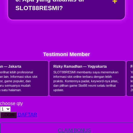
+
SLOT88RESMI?
Testimoni Member
Rizky Ramadhan — Yogyakarta
Fajar Hidayat 
esional
SLOT88RESMI membantu saya menemukan
Yang paling saya
situs slot
informasi slot online terbaru dengan lebih
adalah tampilanny
, dan
praktis. Kontennya padat, keyword-nya jelas,
lengkap. Cocok unt
udah
dan pilihan game Slot88 resmi selalu terlihat
paling gacor serta
update.
2026.
choose qty
DAFTAR
LOGIN
CLAIM BONUS