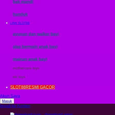
bak mandi
Momami
handuk
Mothercare
LINK SLOT88
Mustela
My Buddy Tag
ayunan dan walker bayi
My K
alas bermain anak bayi
N
mainan anak bayi
Naif
mothercare toys
Nike
elc toys
Nordic Natural
SLOT88RESMI GACOR
Nuby
Akun Saya
Nuna
Masuk
lewati ke Konten
O
download apps