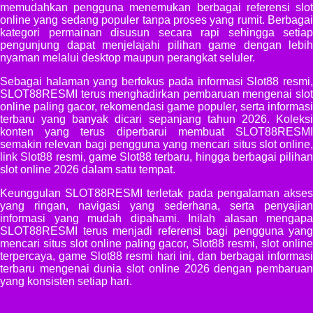
Starbooks
memudahkan pengguna menemukan berbagai referensi slot
online yang sedang populer tanpa proses yang rumit. Berbagai
Stick-O
kategori permainan disusun secara rapi sehingga setiap
pengunjung dapat menjelajahi pilihan game dengan lebih
Stokke
nyaman melalui desktop maupun perangkat seluler.
Sudocrem
Sebagai halaman yang berfokus pada informasi Slot88 resmi,
SLOT88RESMI terus menghadirkan pembaruan mengenai slot
Sumimo
online paling gacor, rekomendasi game populer, serta informasi
terbaru yang banyak dicari sepanjang tahun 2026. Koleksi
Sunnylife
konten yang terus diperbarui membuat SLOT88RESMI
semakin relevan bagi pengguna yang mencari situs slot online,
Sun-Staches
link Slot88 resmi, game Slot88 terbaru, hingga berbagai pilihan
slot online 2026 dalam satu tempat.
Swimava
Keunggulan SLOT88RESMI terletak pada pengalaman akses
T
yang ringan, navigasi yang sederhana, serta penyajian
informasi yang mudah dipahami. Inilah alasan mengapa
Tommee Tippee
SLOT88RESMI terus menjadi referensi bagi pengguna yang
mencari situs slot online paling gacor, Slot88 resmi, slot online
Trunki
terpercaya, game Slot88 resmi hari ini, dan berbagai informasi
terbaru mengenai dunia slot online 2026 dengan pembaruan
Tutti Bambini
yang konsisten setiap hari.
Twistshake