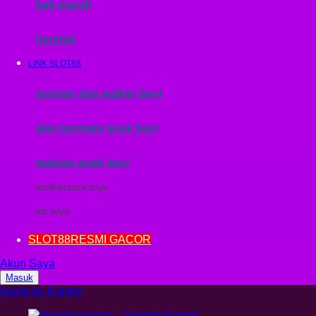
bak mandi
Momami
handuk
Mothercare
LINK SLOT88
Mustela
My Buddy Tag
ayunan dan walker bayi
My K
alas bermain anak bayi
N
mainan anak bayi
Naif
mothercare toys
Nike
elc toys
Nordic Natural
SLOT88RESMI GACOR
Nuby
Akun Saya
Nuna
Masuk
lewati ke Konten
O
download apps