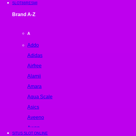
SLOT88RESMI
Brand A-Z
A
Addo
Adidas
Airfree
Alamii
Amara
Aqua Scale
Asics
Aveeno
Awan
SITUS SLOT ONLINE