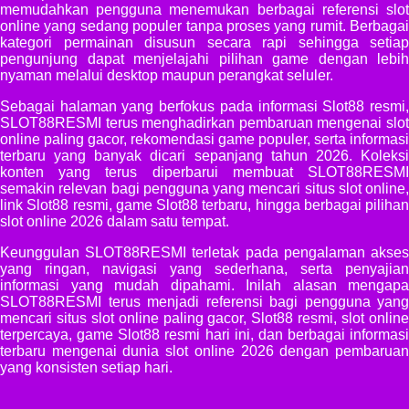
Starbooks
memudahkan pengguna menemukan berbagai referensi slot
online yang sedang populer tanpa proses yang rumit. Berbagai
Stick-O
kategori permainan disusun secara rapi sehingga setiap
pengunjung dapat menjelajahi pilihan game dengan lebih
Stokke
nyaman melalui desktop maupun perangkat seluler.
Sudocrem
Sebagai halaman yang berfokus pada informasi Slot88 resmi,
SLOT88RESMI terus menghadirkan pembaruan mengenai slot
Sumimo
online paling gacor, rekomendasi game populer, serta informasi
terbaru yang banyak dicari sepanjang tahun 2026. Koleksi
Sunnylife
konten yang terus diperbarui membuat SLOT88RESMI
semakin relevan bagi pengguna yang mencari situs slot online,
Sun-Staches
link Slot88 resmi, game Slot88 terbaru, hingga berbagai pilihan
slot online 2026 dalam satu tempat.
Swimava
Keunggulan SLOT88RESMI terletak pada pengalaman akses
T
yang ringan, navigasi yang sederhana, serta penyajian
informasi yang mudah dipahami. Inilah alasan mengapa
Tommee Tippee
SLOT88RESMI terus menjadi referensi bagi pengguna yang
mencari situs slot online paling gacor, Slot88 resmi, slot online
Trunki
terpercaya, game Slot88 resmi hari ini, dan berbagai informasi
terbaru mengenai dunia slot online 2026 dengan pembaruan
Tutti Bambini
yang konsisten setiap hari.
Twistshake