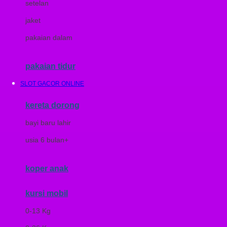
setelan
Docare
jaket
Doona
pakaian dalam
Down To Earth
Drew
pakaian tidur
Dr. Brown's
SLOT GACOR ONLINE
E
kereta dorong
ELC
bayi baru lahir
Ergobaby
usia 6 bulan+
Expert Care
koper anak
Ezyroller
kursi mobil
F
0-13 Kg
Felt So Sweet