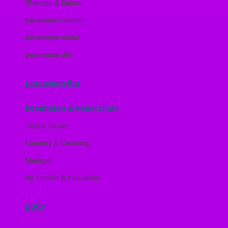
Shampo & Sabun
Love To Dream
perawatan rambut
M
perawatan mulut
Magformers
perawatan diri
Mama's Choice
perawatan ibu
Mamas&Papas
Mamaway
kesehatan & kebersihan
Maxi Cosi
Tissue basah
Megabloks
Laundry & Cleaning
Micro
Medical
MiDeer
Air Purifier & Humidifier
Mimi & Lula
potty
Mini Monkey
Moby