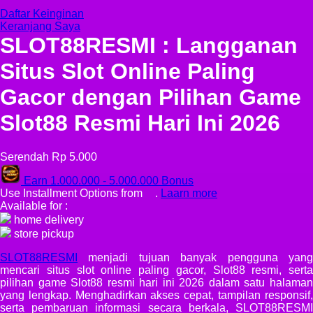
Daftar Keinginan
QV Baby
Keranjang Saya
SLOT88RESMI : Langganan
R
Situs Slot Online Paling
Real Shades
Gacor dengan Pilihan Game
Red Castle
Slot88 Resmi Hari Ini 2026
Ribbon Madness
S
Serendah
Rp 5.000
Sebamed
Earn
1.000.000
-
5.000.000
Bonus
Use Installment Options from
.
Laarn more
Silver Cross
Available for :
home delivery
Simply Idea
store pickup
Skip Hop
SLOT88RESMI
menjadi tujuan banyak pengguna yang
mencari situs slot online paling gacor, Slot88 resmi, serta
Spectra
pilihan game Slot88 resmi hari ini 2026 dalam satu halaman
yang lengkap. Menghadirkan akses cepat, tampilan responsif,
Squishmallows
serta pembaruan informasi secara berkala, SLOT88RESMI