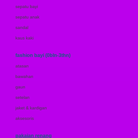
Bio Oil
sepatu bayi
Biolane
sepatu anak
Bite Fighters
sandal
Bizzi Growin
kaus kaki
Blackmores
fashion bayi (0bln-3thn)
Blooming Marvellous
atasan
Bonnels
bawahan
Bravado
gaun
Bruder
setelan
Brush Baby
jaket & kardigan
Buds Organics
aksesoris
Bugaboo
Buggygear
pakaian renang