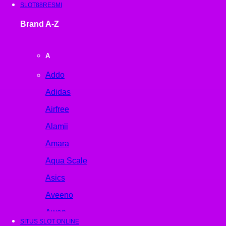
SLOT88RESMI
Brand A-Z
A
Addo
Adidas
Airfree
Alamii
Amara
Aqua Scale
Asics
Aveeno
Awan
SITUS SLOT ONLINE