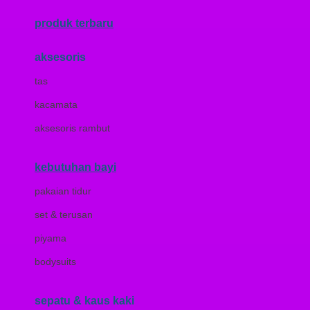
Azetabio
produk terbaru
B
aksesoris
Baabaasheepz
tas
Babiators
kacamata
Baby Dove
aksesoris rambut
Baby Jogger
Baby Rovega
kebutuhan bayi
Babybee
pakaian tidur
Banana Boat
set & terusan
Banz
piyama
Barbie
bodysuits
Beaba
Beauty Barn
sepatu & kaus kaki