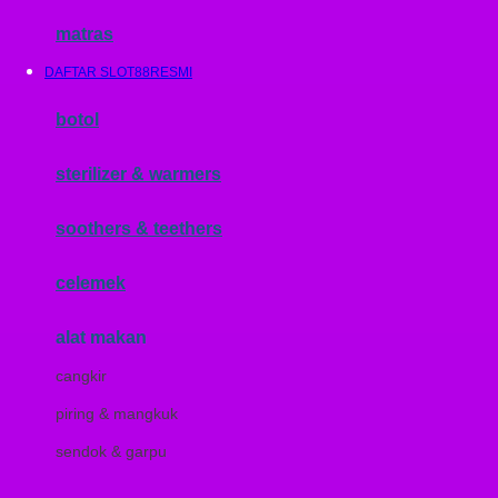
Hauck
matras
Havaianas
DAFTAR SLOT88RESMI
Hegen
botol
Hot Wheels
sterilizer & warmers
Hybrid
I
soothers & teethers
Inlacta DHA
celemek
Interlac
alat makan
Ivenet
cangkir
J
piring & mangkuk
Jack N Jill
sendok & garpu
Joie