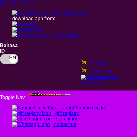
lewati ke Konten
download apps
download app from:
gift registry
Bahasa
ID
LOGIN
DAFTAR
Contact Us
Toggle Nav
about Kanmo Circle
gift registry
store finder
contact us