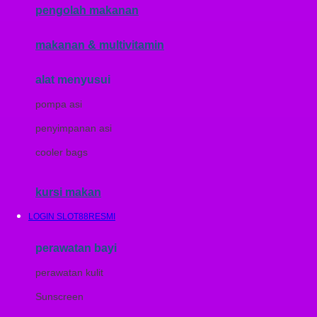
Joolz
pengolah makanan
Jujube
makanan & multivitamin
K
alat menyusui
Kiddycuts
pompa asi
Kumon
penyimpanan asi
L
cooler bags
Leapfrog
Leclerc
kursi makan
Lee Vierra
LOGIN SLOT88RESMI
Lillebaby
perawatan bayi
Little Bird Told Me
perawatan kulit
Little Miss Janis
Sunscreen
London Taxi