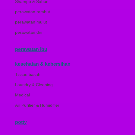
Shampo & Sabun
Love To Dream
perawatan rambut
M
perawatan mulut
Magformers
perawatan diri
Mama's Choice
perawatan ibu
Mamas&Papas
Mamaway
kesehatan & kebersihan
Maxi Cosi
Tissue basah
Megabloks
Laundry & Cleaning
Micro
Medical
MiDeer
Air Purifier & Humidifier
Mimi & Lula
potty
Mini Monkey
Moby