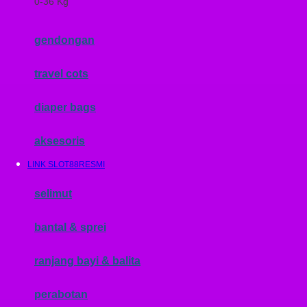
0-36 Kg
Fisher Price
Flipper
gendongan
Friends Of Sally
travel cots
G
Gb
diaper bags
Geko
aksesoris
Graco
LINK SLOT88RESMI
Gund
selimut
H
bantal & sprei
Habbie
Haenim
ranjang bayi & balita
Happy Horse
perabotan
Happy Tummy