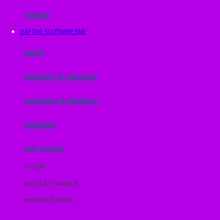
Hauck
matras
Havaianas
DAFTAR SLOT88RESMI
Hegen
botol
Hot Wheels
sterilizer & warmers
Hybrid
I
soothers & teethers
Inlacta DHA
celemek
Interlac
alat makan
Ivenet
cangkir
J
piring & mangkuk
Jack N Jill
sendok & garpu
Joie