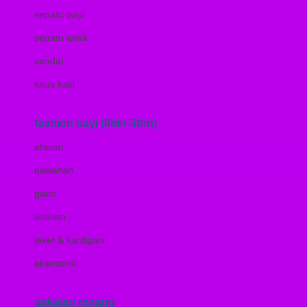
Bio Oil
sepatu bayi
Biolane
sepatu anak
Bite Fighters
sandal
Bizzi Growin
kaus kaki
Blackmores
fashion bayi (0bln-3thn)
Blooming Marvellous
atasan
Bonnels
bawahan
Bravado
gaun
Bruder
setelan
Brush Baby
jaket & kardigan
Buds Organics
aksesoris
Bugaboo
Buggygear
pakaian renang