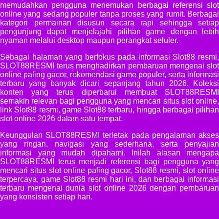
Starbooks
memudahkan pengguna menemukan berbagai referensi slot
online yang sedang populer tanpa proses yang rumit. Berbagai
Stick-O
kategori permainan disusun secara rapi sehingga setiap
pengunjung dapat menjelajahi pilihan game dengan lebih
Stokke
nyaman melalui desktop maupun perangkat seluler.
Sudocrem
Sebagai halaman yang berfokus pada informasi Slot88 resmi,
SLOT88RESMI terus menghadirkan pembaruan mengenai slot
Sumimo
online paling gacor, rekomendasi game populer, serta informasi
terbaru yang banyak dicari sepanjang tahun 2026. Koleksi
Sunnylife
konten yang terus diperbarui membuat SLOT88RESMI
semakin relevan bagi pengguna yang mencari situs slot online,
Sun-Staches
link Slot88 resmi, game Slot88 terbaru, hingga berbagai pilihan
slot online 2026 dalam satu tempat.
Swimava
Keunggulan SLOT88RESMI terletak pada pengalaman akses
T
yang ringan, navigasi yang sederhana, serta penyajian
informasi yang mudah dipahami. Inilah alasan mengapa
Tommee Tippee
SLOT88RESMI terus menjadi referensi bagi pengguna yang
mencari situs slot online paling gacor, Slot88 resmi, slot online
Trunki
terpercaya, game Slot88 resmi hari ini, dan berbagai informasi
terbaru mengenai dunia slot online 2026 dengan pembaruan
Tutti Bambini
yang konsisten setiap hari.
Twistshake