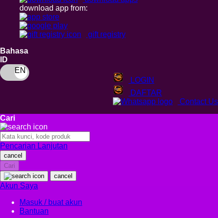
Oh Ma Grain
download app from:
Okiedog
gift registry
P
Bahasa
ID
Peachy
Phil & Ted's
LOGIN
DAFTAR
Philips Avent
Contact Us
Pigeon
Cari
Playgro
Poled Global
Pencarian Lanjutan
cancel
Ponycycle
Cari
Puma
cancel
Akun Saya
Pureats
Masuk / buat akun
Bantuan
Q