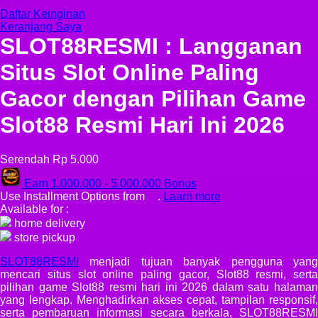
Daftar Keinginan
QV Baby
Keranjang Saya
SLOT88RESMI : Langganan
R
Situs Slot Online Paling
Real Shades
Gacor dengan Pilihan Game
Red Castle
Slot88 Resmi Hari Ini 2026
Ribbon Madness
S
Serendah
Rp 5.000
Sebamed
Earn
1.000.000
-
5.000.000
Bonus
Use Installment Options from
.
Laarn more
Silver Cross
Available for :
home delivery
Simply Idea
store pickup
Skip Hop
SLOT88RESMI
menjadi tujuan banyak pengguna yang
mencari situs slot online paling gacor, Slot88 resmi, serta
Spectra
pilihan game Slot88 resmi hari ini 2026 dalam satu halaman
yang lengkap. Menghadirkan akses cepat, tampilan responsif,
Squishmallows
serta pembaruan informasi secara berkala, SLOT88RESMI