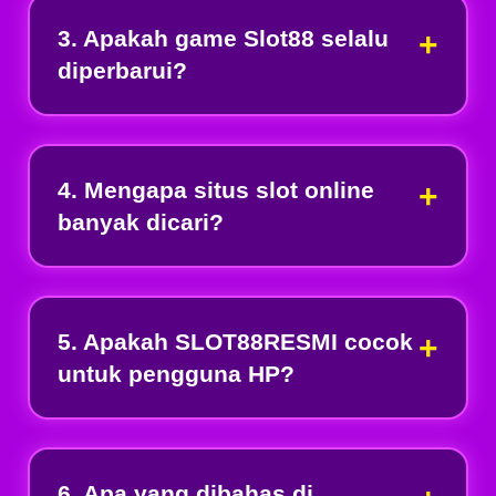
Y
3. Apakah game Slot88 selalu
+
diperbarui?
Yamatoya
Z
Zaxy
4. Mengapa situs slot online
+
Zoggs
banyak dicari?
0-9
4Moms
59S
5. Apakah SLOT88RESMI cocok
+
untuk pengguna HP?
6. Apa yang dibahas di