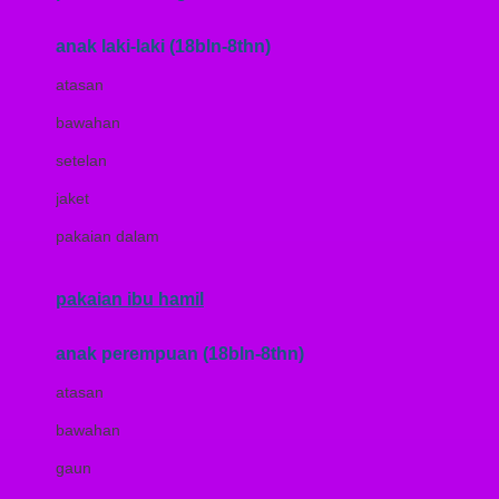
Bumkins
anak laki-laki (18bln-8thn)
C
atasan
Cetaphil
bawahan
Chicco
setelan
Childlife
jaket
Clevamama
pakaian dalam
Cocolatte
Cottonseeds
pakaian ibu hamil
Cozy N Safe
anak perempuan (18bln-8thn)
Crane
atasan
Cybex
bawahan
D
gaun
Dae Organics