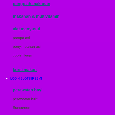
Joolz
pengolah makanan
Jujube
makanan & multivitamin
K
alat menyusui
Kiddycuts
pompa asi
Kumon
penyimpanan asi
L
cooler bags
Leapfrog
Leclerc
kursi makan
Lee Vierra
LOGIN SLOT88RESMI
Lillebaby
perawatan bayi
Little Bird Told Me
perawatan kulit
Little Miss Janis
Sunscreen
London Taxi