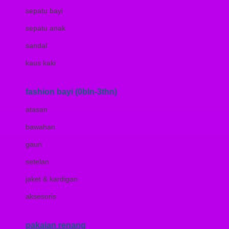
Bio Oil
sepatu bayi
Biolane
sepatu anak
Bite Fighters
sandal
Bizzi Growin
kaus kaki
Blackmores
fashion bayi (0bln-3thn)
Blooming Marvellous
atasan
Bonnels
bawahan
Bravado
gaun
Bruder
setelan
Brush Baby
jaket & kardigan
Buds Organics
aksesoris
Bugaboo
Buggygear
pakaian renang