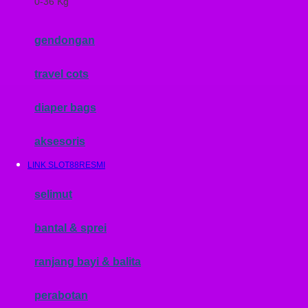
0-36 Kg
Fisher Price
Flipper
gendongan
Friends Of Sally
travel cots
G
Gb
diaper bags
Geko
aksesoris
Graco
LINK SLOT88RESMI
Gund
selimut
H
bantal & sprei
Habbie
Haenim
ranjang bayi & balita
Happy Horse
perabotan
Happy Tummy