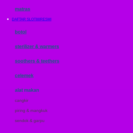
Hauck
matras
Havaianas
DAFTAR SLOT88RESMI
Hegen
botol
Hot Wheels
sterilizer & warmers
Hybrid
I
soothers & teethers
Inlacta DHA
celemek
Interlac
alat makan
Ivenet
cangkir
J
piring & mangkuk
Jack N Jill
sendok & garpu
Joie