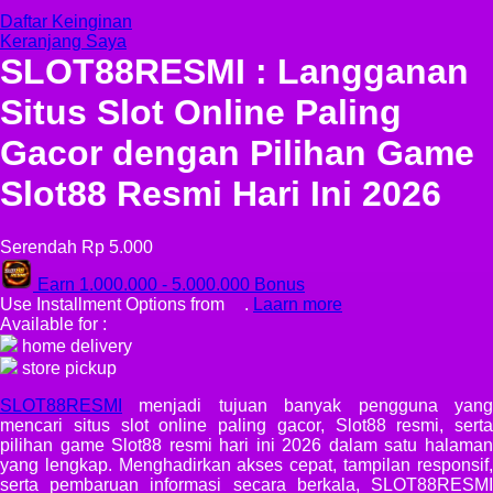
Daftar Keinginan
QV Baby
Keranjang Saya
SLOT88RESMI : Langganan
R
Situs Slot Online Paling
Real Shades
Gacor dengan Pilihan Game
Red Castle
Slot88 Resmi Hari Ini 2026
Ribbon Madness
S
Serendah
Rp 5.000
Sebamed
Earn
1.000.000
-
5.000.000
Bonus
Use Installment Options from
.
Laarn more
Silver Cross
Available for :
home delivery
Simply Idea
store pickup
Skip Hop
SLOT88RESMI
menjadi tujuan banyak pengguna yang
mencari situs slot online paling gacor, Slot88 resmi, serta
Spectra
pilihan game Slot88 resmi hari ini 2026 dalam satu halaman
yang lengkap. Menghadirkan akses cepat, tampilan responsif,
Squishmallows
serta pembaruan informasi secara berkala, SLOT88RESMI