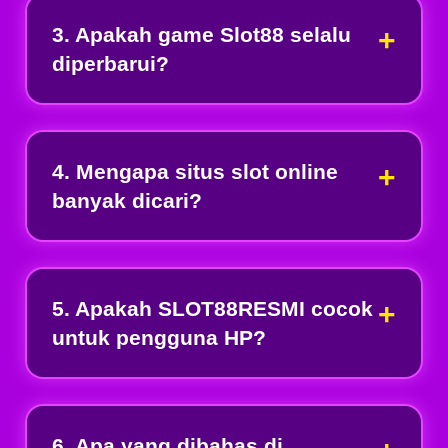
Y
3. Apakah game Slot88 selalu
+
diperbarui?
Yamatoya
Z
Zaxy
4. Mengapa situs slot online
+
Zoggs
banyak dicari?
0-9
4Moms
59S
5. Apakah SLOT88RESMI cocok
+
untuk pengguna HP?
6. Apa yang dibahas di