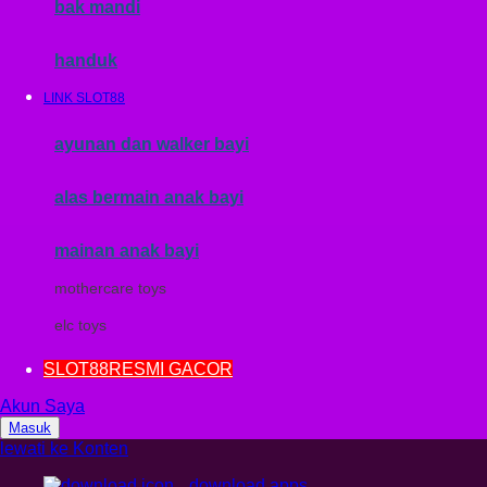
bak mandi
Momami
handuk
Mothercare
LINK SLOT88
Mustela
My Buddy Tag
ayunan dan walker bayi
My K
alas bermain anak bayi
N
mainan anak bayi
Naif
mothercare toys
Nike
elc toys
Nordic Natural
SLOT88RESMI GACOR
Nuby
Akun Saya
Nuna
Masuk
lewati ke Konten
O
download apps