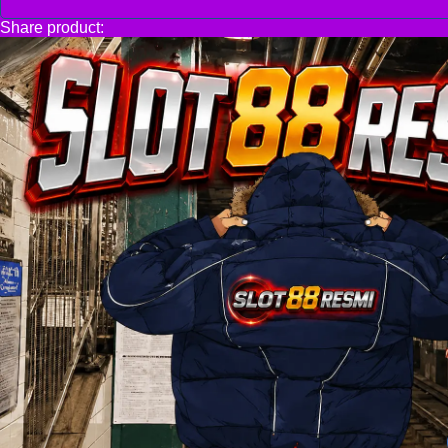
Share product: