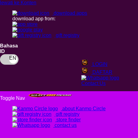
lewati ke Konten
download apps
download app from:
gift registry
Bahasa
ID
LOGIN
DAFTAR
Contact Us
Toggle Nav
about Kanmo Circle
gift registry
store finder
contact us