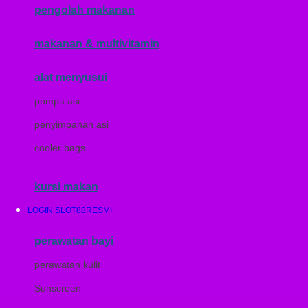
Joolz
pengolah makanan
Jujube
makanan & multivitamin
K
alat menyusui
Kiddycuts
pompa asi
Kumon
penyimpanan asi
L
cooler bags
Leapfrog
Leclerc
kursi makan
Lee Vierra
LOGIN SLOT88RESMI
Lillebaby
perawatan bayi
Little Bird Told Me
perawatan kulit
Little Miss Janis
Sunscreen
London Taxi