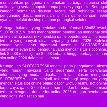
Starbooks
memudahkan pengguna menemukan berbagai referensi slot
online yang sedang populer tanpa proses yang rumit. Berbagai
Stick-O
kategori permainan disusun secara rapi sehingga setiap
pengunjung dapat menjelajahi pilihan game dengan lebih
Stokke
nyaman melalui desktop maupun perangkat seluler.
Sudocrem
Sebagai halaman yang berfokus pada informasi Slot88 resmi,
SLOT88RESMI terus menghadirkan pembaruan mengenai slot
Sumimo
online paling gacor, rekomendasi game populer, serta informasi
terbaru yang banyak dicari sepanjang tahun 2026. Koleksi
Sunnylife
konten yang terus diperbarui membuat SLOT88RESMI
semakin relevan bagi pengguna yang mencari situs slot online,
Sun-Staches
link Slot88 resmi, game Slot88 terbaru, hingga berbagai pilihan
slot online 2026 dalam satu tempat.
Swimava
Keunggulan SLOT88RESMI terletak pada pengalaman akses
T
yang ringan, navigasi yang sederhana, serta penyajian
informasi yang mudah dipahami. Inilah alasan mengapa
Tommee Tippee
SLOT88RESMI terus menjadi referensi bagi pengguna yang
mencari situs slot online paling gacor, Slot88 resmi, slot online
Trunki
terpercaya, game Slot88 resmi hari ini, dan berbagai informasi
terbaru mengenai dunia slot online 2026 dengan pembaruan
Tutti Bambini
yang konsisten setiap hari.
Twistshake