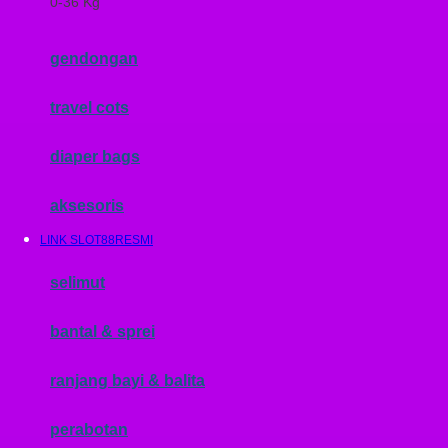
0-36 Kg
Fisher Price
Flipper
gendongan
Friends Of Sally
travel cots
G
Gb
diaper bags
Geko
aksesoris
Graco
LINK SLOT88RESMI
Gund
selimut
H
bantal & sprei
Habbie
Haenim
ranjang bayi & balita
Happy Horse
perabotan
Happy Tummy