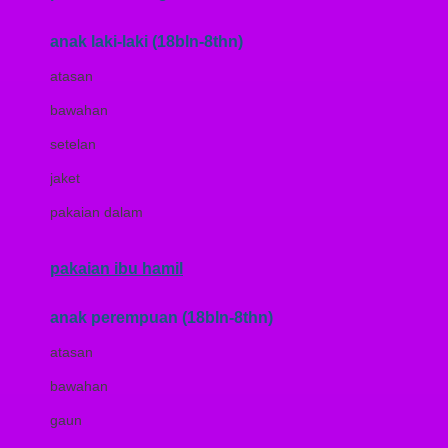
Bumkins
anak laki-laki (18bln-8thn)
C
atasan
Cetaphil
bawahan
Chicco
setelan
Childlife
jaket
Clevamama
pakaian dalam
Cocolatte
Cottonseeds
pakaian ibu hamil
Cozy N Safe
anak perempuan (18bln-8thn)
Crane
atasan
Cybex
bawahan
D
gaun
Dae Organics