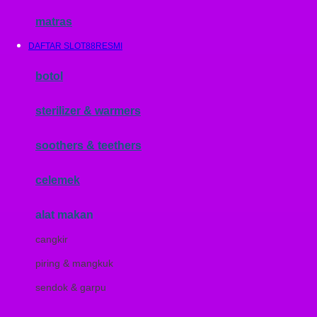
Hauck
matras
Havaianas
DAFTAR SLOT88RESMI
Hegen
botol
Hot Wheels
sterilizer & warmers
Hybrid
I
soothers & teethers
Inlacta DHA
celemek
Interlac
alat makan
Ivenet
cangkir
J
piring & mangkuk
Jack N Jill
sendok & garpu
Joie