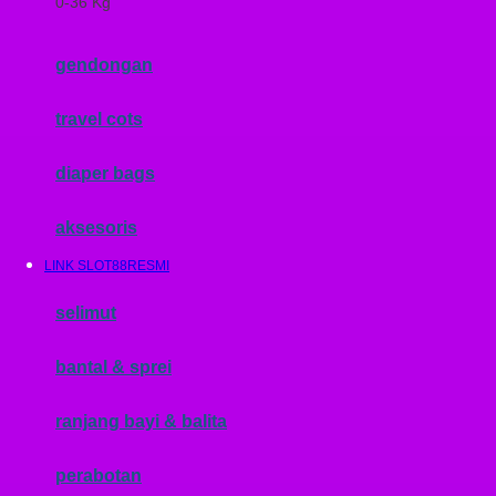
0-36 Kg
Fisher Price
Flipper
gendongan
Friends Of Sally
travel cots
G
Gb
diaper bags
Geko
aksesoris
Graco
LINK SLOT88RESMI
Gund
selimut
H
bantal & sprei
Habbie
Haenim
ranjang bayi & balita
Happy Horse
perabotan
Happy Tummy