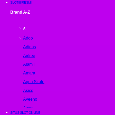
SLOT88RESMI
Brand A-Z
A
Addo
Adidas
Airfree
Alamii
Amara
Aqua Scale
Asics
Aveeno
Awan
SITUS SLOT ONLINE