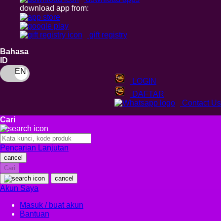
Oh Ma Grain
download app from:
Okiedog
gift registry
P
Bahasa
ID
Peachy
Phil & Ted's
LOGIN
DAFTAR
Philips Avent
Contact Us
Pigeon
Cari
Playgro
Poled Global
Pencarian Lanjutan
cancel
Ponycycle
Cari
Puma
cancel
Akun Saya
Pureats
Masuk / buat akun
Bantuan
Q