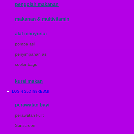
Joolz
pengolah makanan
Jujube
makanan & multivitamin
K
alat menyusui
Kiddycuts
pompa asi
Kumon
penyimpanan asi
L
cooler bags
Leapfrog
Leclerc
kursi makan
Lee Vierra
LOGIN SLOT88RESMI
Lillebaby
perawatan bayi
Little Bird Told Me
perawatan kulit
Little Miss Janis
Sunscreen
London Taxi