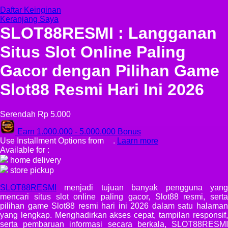
Daftar Keinginan
QV Baby
Keranjang Saya
SLOT88RESMI : Langganan
R
Situs Slot Online Paling
Real Shades
Gacor dengan Pilihan Game
Red Castle
Slot88 Resmi Hari Ini 2026
Ribbon Madness
S
Serendah
Rp 5.000
Sebamed
Earn
1.000.000
-
5.000.000
Bonus
Use Installment Options from
.
Laarn more
Silver Cross
Available for :
home delivery
Simply Idea
store pickup
Skip Hop
SLOT88RESMI
menjadi tujuan banyak pengguna yang
mencari situs slot online paling gacor, Slot88 resmi, serta
Spectra
pilihan game Slot88 resmi hari ini 2026 dalam satu halaman
yang lengkap. Menghadirkan akses cepat, tampilan responsif,
Squishmallows
serta pembaruan informasi secara berkala, SLOT88RESMI