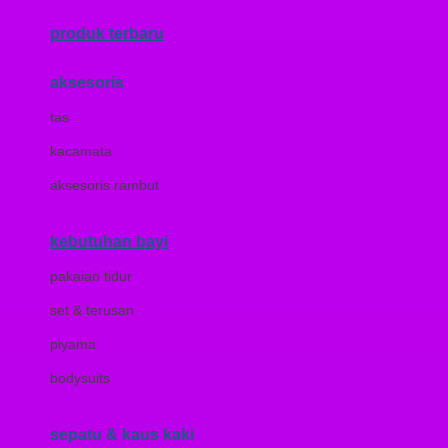
Azetabio
produk terbaru
B
aksesoris
Baabaasheepz
tas
Babiators
kacamata
Baby Dove
aksesoris rambut
Baby Jogger
Baby Rovega
kebutuhan bayi
Babybee
pakaian tidur
Banana Boat
set & terusan
Banz
piyama
Barbie
bodysuits
Beaba
Beauty Barn
sepatu & kaus kaki