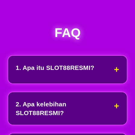
TY Toys
U
FAQ
V
Veja
Vitaflow
1. Apa itu SLOT88RESMI?
+
Vtech
W
Waterland
2. Apa kelebihan
+
Wellness
SLOT88RESMI?
X
Xootz