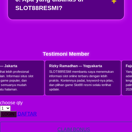
+
SLOT88RESMI?
Testimoni Member
Rizky Ramadhan — Yogyakarta
Fajar Hidayat — 
onal
SLOT88RESMI membantu saya menemukan
Yang paling saya s
tus slot
informasi slot online terbaru dengan lebih
adalah tampilannya r
dan
praktis. Kontennya padat, keyword-nya jelas,
lengkap. Cocok untuk
ah
dan pilihan game Slot88 resmi selalu terlihat
paling gacor serta ga
update.
2026.
choose qty
DAFTAR
LOGIN
CLAIM BONUS