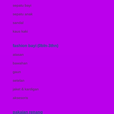
Bio Oil
sepatu bayi
Biolane
sepatu anak
Bite Fighters
sandal
Bizzi Growin
kaus kaki
Blackmores
fashion bayi (0bln-3thn)
Blooming Marvellous
atasan
Bonnels
bawahan
Bravado
gaun
Bruder
setelan
Brush Baby
jaket & kardigan
Buds Organics
aksesoris
Bugaboo
Buggygear
pakaian renang