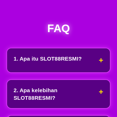
TY Toys
U
FAQ
V
Veja
Vitaflow
1. Apa itu SLOT88RESMI?
+
Vtech
W
Waterland
2. Apa kelebihan
+
Wellness
SLOT88RESMI?
X
Xootz