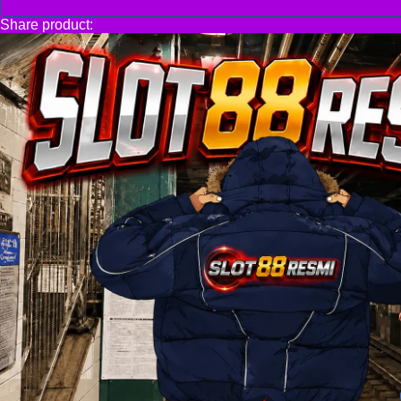
Share product: