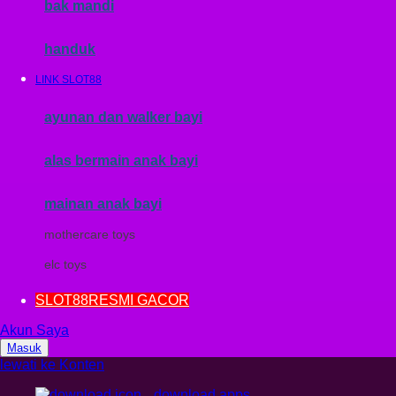
bak mandi
Momami
handuk
Mothercare
LINK SLOT88
Mustela
My Buddy Tag
ayunan dan walker bayi
My K
alas bermain anak bayi
N
mainan anak bayi
Naif
mothercare toys
Nike
elc toys
Nordic Natural
SLOT88RESMI GACOR
Nuby
Akun Saya
Nuna
Masuk
lewati ke Konten
O
download apps