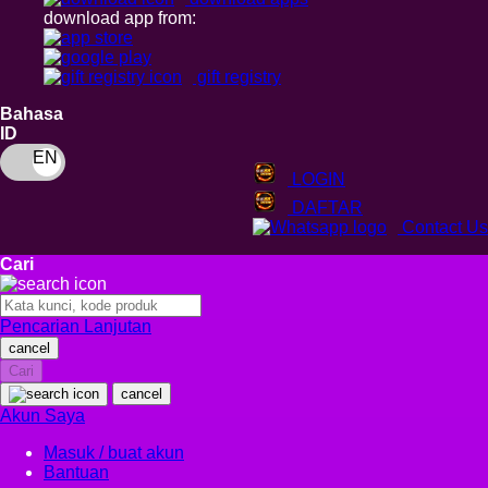
Oh Ma Grain
download app from:
Okiedog
gift registry
P
Bahasa
ID
Peachy
Phil & Ted's
LOGIN
DAFTAR
Philips Avent
Contact Us
Pigeon
Cari
Playgro
Poled Global
Pencarian Lanjutan
cancel
Ponycycle
Cari
Puma
cancel
Akun Saya
Pureats
Masuk / buat akun
Bantuan
Q