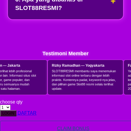
+
SLOT88RESMI?
Testimoni Member
Rizky Ramadhan — Yogyakarta
Fajar Hidayat 
sional
SLOT88RESMI membantu saya menemukan
Yang paling saya 
itus slot
informasi slot online terbaru dengan lebih
adalah tampilannya
 dan
praktis. Kontennya padat, keyword-nya jelas,
lengkap. Cocok untu
udah
dan pilihan game Slot88 resmi selalu terlihat
paling gacor serta 
update.
2026.
choose qty
DAFTAR
LOGIN
CLAIM BONUS