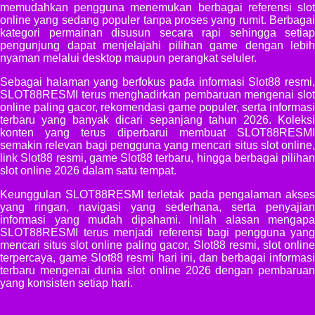
Starbooks
memudahkan pengguna menemukan berbagai referensi slot
online yang sedang populer tanpa proses yang rumit. Berbagai
Stick-O
kategori permainan disusun secara rapi sehingga setiap
pengunjung dapat menjelajahi pilihan game dengan lebih
Stokke
nyaman melalui desktop maupun perangkat seluler.
Sudocrem
Sebagai halaman yang berfokus pada informasi Slot88 resmi,
SLOT88RESMI terus menghadirkan pembaruan mengenai slot
Sumimo
online paling gacor, rekomendasi game populer, serta informasi
terbaru yang banyak dicari sepanjang tahun 2026. Koleksi
Sunnylife
konten yang terus diperbarui membuat SLOT88RESMI
semakin relevan bagi pengguna yang mencari situs slot online,
Sun-Staches
link Slot88 resmi, game Slot88 terbaru, hingga berbagai pilihan
slot online 2026 dalam satu tempat.
Swimava
Keunggulan SLOT88RESMI terletak pada pengalaman akses
T
yang ringan, navigasi yang sederhana, serta penyajian
informasi yang mudah dipahami. Inilah alasan mengapa
Tommee Tippee
SLOT88RESMI terus menjadi referensi bagi pengguna yang
mencari situs slot online paling gacor, Slot88 resmi, slot online
Trunki
terpercaya, game Slot88 resmi hari ini, dan berbagai informasi
terbaru mengenai dunia slot online 2026 dengan pembaruan
Tutti Bambini
yang konsisten setiap hari.
Twistshake