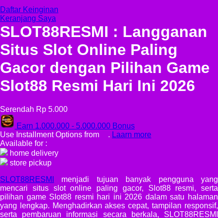
Daftar Keinginan
QV Baby
Keranjang Saya
SLOT88RESMI : Langganan
R
Situs Slot Online Paling
Real Shades
Gacor dengan Pilihan Game
Red Castle
Slot88 Resmi Hari Ini 2026
Ribbon Madness
S
Serendah
Rp 5.000
Sebamed
Earn
1.000.000
-
5.000.000
Bonus
Use Installment Options from
.
Laarn more
Silver Cross
Available for :
home delivery
Simply Idea
store pickup
Skip Hop
SLOT88RESMI
menjadi tujuan banyak pengguna yang
mencari situs slot online paling gacor, Slot88 resmi, serta
Spectra
pilihan game Slot88 resmi hari ini 2026 dalam satu halaman
yang lengkap. Menghadirkan akses cepat, tampilan responsif,
Squishmallows
serta pembaruan informasi secara berkala, SLOT88RESMI