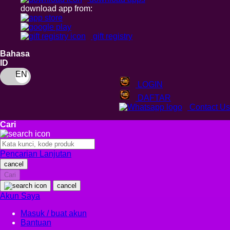
Oh Ma Grain
download app from:
Okiedog
gift registry
P
Bahasa
ID
Peachy
Phil & Ted's
LOGIN
DAFTAR
Philips Avent
Contact Us
Pigeon
Cari
Playgro
Poled Global
Pencarian Lanjutan
cancel
Ponycycle
Cari
Puma
cancel
Akun Saya
Pureats
Masuk / buat akun
Bantuan
Q