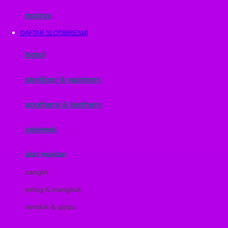
Hauck
matras
Havaianas
DAFTAR SLOT88RESMI
Hegen
botol
Hot Wheels
sterilizer & warmers
Hybrid
I
soothers & teethers
Inlacta DHA
celemek
Interlac
alat makan
Ivenet
cangkir
J
piring & mangkuk
Jack N Jill
sendok & garpu
Joie