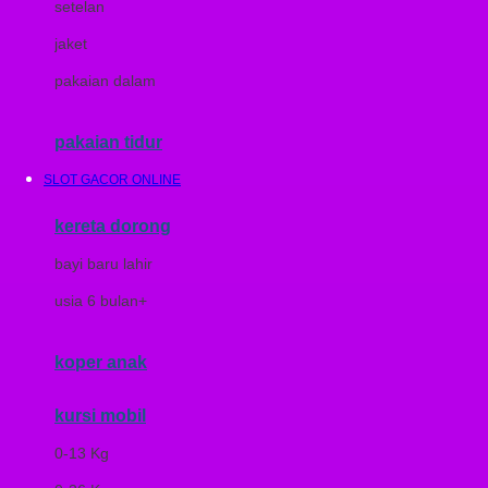
setelan
Docare
jaket
Doona
pakaian dalam
Down To Earth
Drew
pakaian tidur
Dr. Brown's
SLOT GACOR ONLINE
E
kereta dorong
ELC
bayi baru lahir
Ergobaby
usia 6 bulan+
Expert Care
koper anak
Ezyroller
kursi mobil
F
0-13 Kg
Felt So Sweet