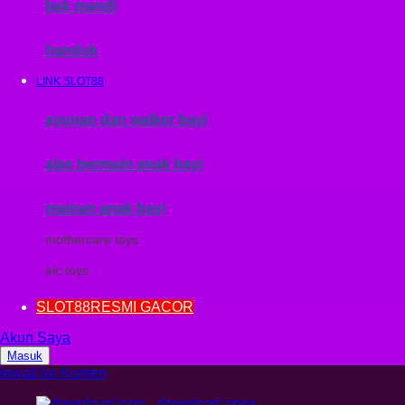
bak mandi
Momami
handuk
Mothercare
LINK SLOT88
Mustela
My Buddy Tag
ayunan dan walker bayi
My K
alas bermain anak bayi
N
mainan anak bayi
Naif
mothercare toys
Nike
elc toys
Nordic Natural
SLOT88RESMI GACOR
Nuby
Akun Saya
Nuna
Masuk
lewati ke Konten
O
download apps