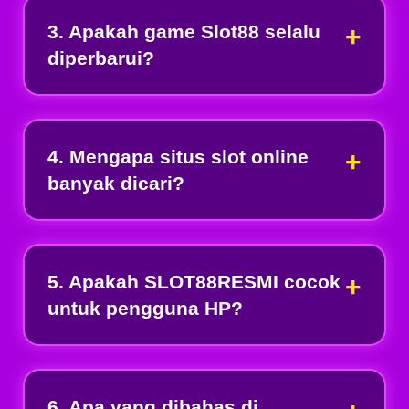
Y
3. Apakah game Slot88 selalu
+
diperbarui?
Yamatoya
Z
Zaxy
4. Mengapa situs slot online
+
Zoggs
banyak dicari?
0-9
4Moms
59S
5. Apakah SLOT88RESMI cocok
+
untuk pengguna HP?
6. Apa yang dibahas di