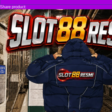
Share product: