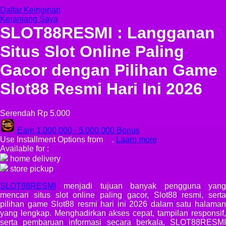
Daftar Keinginan
QV Baby
Keranjang Saya
SLOT88RESMI : Langganan
R
Situs Slot Online Paling
Real Shades
Gacor dengan Pilihan Game
Red Castle
Slot88 Resmi Hari Ini 2026
Ribbon Madness
S
Serendah
Rp 5.000
Sebamed
Earn
1.000.000
-
5.000.000
Bonus
Use Installment Options from
.
Laarn more
Silver Cross
Available for :
home delivery
Simply Idea
store pickup
Skip Hop
SLOT88RESMI
menjadi tujuan banyak pengguna yang
mencari situs slot online paling gacor, Slot88 resmi, serta
Spectra
pilihan game Slot88 resmi hari ini 2026 dalam satu halaman
yang lengkap. Menghadirkan akses cepat, tampilan responsif,
Squishmallows
serta pembaruan informasi secara berkala, SLOT88RESMI