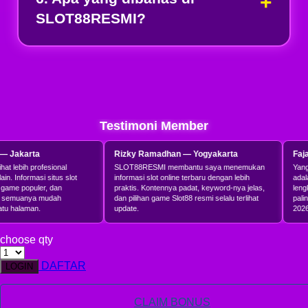
+
SLOT88RESMI?
Testimoni Member
Rizky Ramadhan — Yogyakarta
Fajar Hidayat — 
onal
SLOT88RESMI membantu saya menemukan
Yang paling saya s
tus slot
informasi slot online terbaru dengan lebih
adalah tampilannya r
dan
praktis. Kontennya padat, keyword-nya jelas,
lengkap. Cocok untuk
ah
dan pilihan game Slot88 resmi selalu terlihat
paling gacor serta ga
update.
2026.
choose qty
DAFTAR
LOGIN
CLAIM BONUS