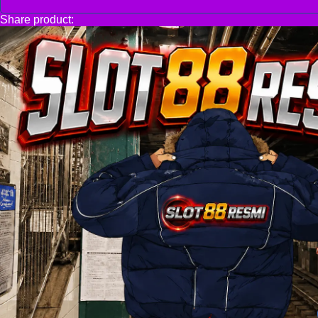
Share product: