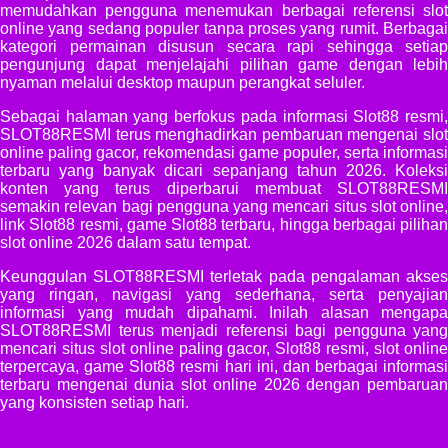
Starbooks
memudahkan pengguna menemukan berbagai referensi slot
online yang sedang populer tanpa proses yang rumit. Berbagai
Stick-O
kategori permainan disusun secara rapi sehingga setiap
pengunjung dapat menjelajahi pilihan game dengan lebih
Stokke
nyaman melalui desktop maupun perangkat seluler.
Sudocrem
Sebagai halaman yang berfokus pada informasi Slot88 resmi,
SLOT88RESMI terus menghadirkan pembaruan mengenai slot
Sumimo
online paling gacor, rekomendasi game populer, serta informasi
terbaru yang banyak dicari sepanjang tahun 2026. Koleksi
Sunnylife
konten yang terus diperbarui membuat SLOT88RESMI
semakin relevan bagi pengguna yang mencari situs slot online,
Sun-Staches
link Slot88 resmi, game Slot88 terbaru, hingga berbagai pilihan
slot online 2026 dalam satu tempat.
Swimava
Keunggulan SLOT88RESMI terletak pada pengalaman akses
T
yang ringan, navigasi yang sederhana, serta penyajian
informasi yang mudah dipahami. Inilah alasan mengapa
Tommee Tippee
SLOT88RESMI terus menjadi referensi bagi pengguna yang
mencari situs slot online paling gacor, Slot88 resmi, slot online
Trunki
terpercaya, game Slot88 resmi hari ini, dan berbagai informasi
terbaru mengenai dunia slot online 2026 dengan pembaruan
Tutti Bambini
yang konsisten setiap hari.
Twistshake