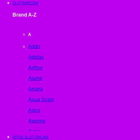
SLOT88RESMI
Brand A-Z
A
Addo
Adidas
Airfree
Alamii
Amara
Aqua Scale
Asics
Aveeno
Awan
SITUS SLOT ONLINE