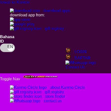
lewati ke Konten
download apps
download app from:
gift registry
Bahasa
ID
LOGIN
DAFTAR
Contact Us
Toggle Nav
about Kanmo Circle
gift registry
store finder
contact us