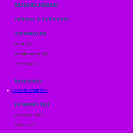
Joolz
pengolah makanan
Jujube
makanan & multivitamin
K
alat menyusui
Kiddycuts
pompa asi
Kumon
penyimpanan asi
L
cooler bags
Leapfrog
Leclerc
kursi makan
Lee Vierra
LOGIN SLOT88RESMI
Lillebaby
perawatan bayi
Little Bird Told Me
perawatan kulit
Little Miss Janis
Sunscreen
London Taxi