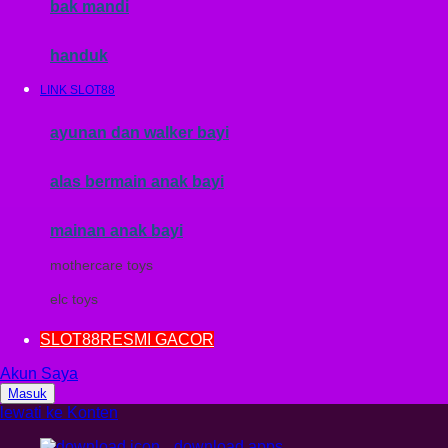
bak mandi
Momami
handuk
Mothercare
LINK SLOT88
Mustela
My Buddy Tag
ayunan dan walker bayi
My K
alas bermain anak bayi
N
mainan anak bayi
Naif
mothercare toys
Nike
elc toys
Nordic Natural
SLOT88RESMI GACOR
Nuby
Akun Saya
Nuna
Masuk
lewati ke Konten
O
download apps