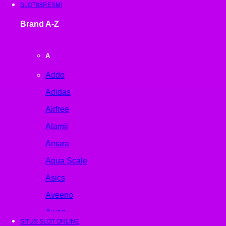
SLOT88RESMI
Brand A-Z
A
Addo
Adidas
Airfree
Alamii
Amara
Aqua Scale
Asics
Aveeno
Awan
SITUS SLOT ONLINE