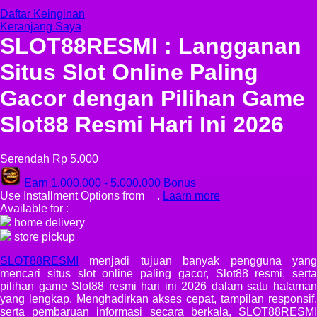
Daftar Keinginan
QV Baby
Keranjang Saya
SLOT88RESMI : Langganan
R
Situs Slot Online Paling
Real Shades
Gacor dengan Pilihan Game
Red Castle
Slot88 Resmi Hari Ini 2026
Ribbon Madness
S
Serendah
Rp 5.000
Sebamed
Earn
1.000.000
-
5.000.000
Bonus
Use Installment Options from
.
Laarn more
Silver Cross
Available for :
home delivery
Simply Idea
store pickup
Skip Hop
SLOT88RESMI
menjadi tujuan banyak pengguna yang
mencari situs slot online paling gacor, Slot88 resmi, serta
Spectra
pilihan game Slot88 resmi hari ini 2026 dalam satu halaman
yang lengkap. Menghadirkan akses cepat, tampilan responsif,
Squishmallows
serta pembaruan informasi secara berkala, SLOT88RESMI