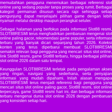
Starbooks
memudahkan pengguna menemukan berbagai referensi slot
online yang sedang populer tanpa proses yang rumit. Berbagai
Stick-O
kategori permainan disusun secara rapi sehingga setiap
pengunjung dapat menjelajahi pilihan game dengan lebih
Stokke
nyaman melalui desktop maupun perangkat seluler.
Sudocrem
Sebagai halaman yang berfokus pada informasi Slot88 resmi,
SLOT88RESMI terus menghadirkan pembaruan mengenai slot
Sumimo
online paling gacor, rekomendasi game populer, serta informasi
terbaru yang banyak dicari sepanjang tahun 2026. Koleksi
Sunnylife
konten yang terus diperbarui membuat SLOT88RESMI
semakin relevan bagi pengguna yang mencari situs slot online,
Sun-Staches
link Slot88 resmi, game Slot88 terbaru, hingga berbagai pilihan
slot online 2026 dalam satu tempat.
Swimava
Keunggulan SLOT88RESMI terletak pada pengalaman akses
T
yang ringan, navigasi yang sederhana, serta penyajian
informasi yang mudah dipahami. Inilah alasan mengapa
Tommee Tippee
SLOT88RESMI terus menjadi referensi bagi pengguna yang
mencari situs slot online paling gacor, Slot88 resmi, slot online
Trunki
terpercaya, game Slot88 resmi hari ini, dan berbagai informasi
terbaru mengenai dunia slot online 2026 dengan pembaruan
Tutti Bambini
yang konsisten setiap hari.
Twistshake