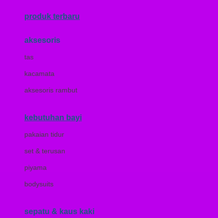
Azetabio
produk terbaru
B
aksesoris
Baabaasheepz
tas
Babiators
kacamata
Baby Dove
aksesoris rambut
Baby Jogger
Baby Rovega
kebutuhan bayi
Babybee
pakaian tidur
Banana Boat
set & terusan
Banz
piyama
Barbie
bodysuits
Beaba
Beauty Barn
sepatu & kaus kaki