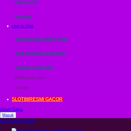
bak mandi
Momami
handuk
Mothercare
LINK SLOT88
Mustela
My Buddy Tag
ayunan dan walker bayi
My K
alas bermain anak bayi
N
mainan anak bayi
Naif
mothercare toys
Nike
elc toys
Nordic Natural
SLOT88RESMI GACOR
Nuby
Akun Saya
Nuna
Masuk
lewati ke Konten
O
download apps