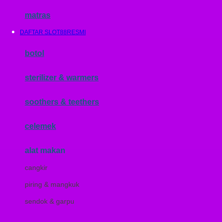
Hauck
matras
Havaianas
DAFTAR SLOT88RESMI
Hegen
botol
Hot Wheels
sterilizer & warmers
Hybrid
I
soothers & teethers
Inlacta DHA
celemek
Interlac
alat makan
Ivenet
cangkir
J
piring & mangkuk
Jack N Jill
sendok & garpu
Joie